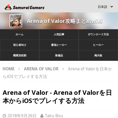
Arena of Valor攻略まとめwiki
ホーム
人気記事
ダウンロード方法
初心者向け
最強ヒーロー
ヒーロー
職業別役割
装備品
掲示板
HOME
ARENA OF VALOR
Arena of Valorを日本か
らiOSでプレイする方法
Arena of Valor - Arena of Valorを日
本からiOSでプレイする方法
2018年9月26日
Taku Bou