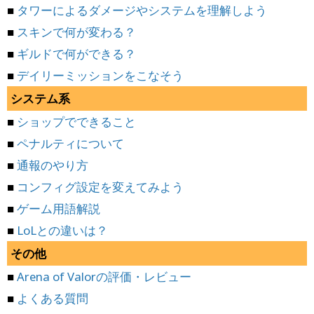
■
タワーによるダメージやシステムを理解しよう
■
スキンで何が変わる？
■
ギルドで何ができる？
■
デイリーミッションをこなそう
システム系
■
ショップでできること
■
ペナルティについて
■
通報のやり方
■
コンフィグ設定を変えてみよう
■
ゲーム用語解説
■
LoLとの違いは？
その他
■
Arena of Valorの評価・レビュー
■
よくある質問