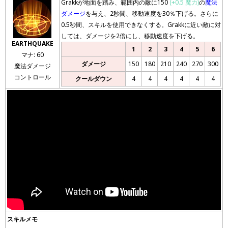
Grakkが地面を踏み、範囲内の敵に150
(+0.5 魔力)
の
魔法
ダメージ
を与え、2秒間、移動速度を30％下げる。さらに
0.5秒間、スキルを使用できなくする。Grakkに近い敵に対
しては、ダメージを2倍にし、移動速度を下げる。
EARTHQUAKE
1
2
3
4
5
6
マナ: 60
ダメージ
150
180
210
240
270
300
魔法ダメージ
コントロール
クールダウン
4
4
4
4
4
4
スキルメモ