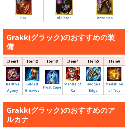
Raz
Aleister
Azzen’Ka
Grakk(グラック)のおすすめの装
備
Item1
Item2
Item3
Item4
Item5
Item6
Berith’s
Gilded
Mantle of
Hyoga’s
Medallion
Frost Cape
Agony
Greaves
Ra
Edge
of Troy
Grakk(グラック)のおすすめのア
ルカナ