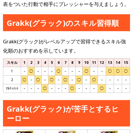
表をついた行動で相手にプレッシャーを与えましょう。
Grakk(グラック)のスキル習得順
Grakk(グラック)がレベルアップで習得できるスキル強
化順のおすすめを示しています。
スキル
1
2
3
4
5
6
7
8
9
10
11
12
13
14
15
1
–
◯
–
–
–
◯
–
–
–
◯
–
–
◯
◯
◯
2
◯
–
◯
–
◯
–
◯
–
◯
–
◯
–
–
–
–
ｱﾙﾃｨﾒｯﾄ
–
–
–
◯
–
–
–
◯
–
–
–
◯
–
–
–
Grakk(グラック)が苦手とするヒ
ーロー