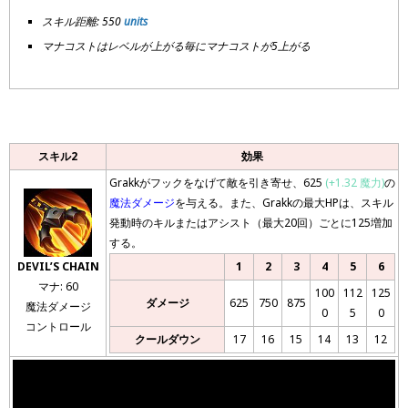
スキル距離: 550
units
マナコストはレベルが上がる毎にマナコストが5上がる
スキル2
効果
Grakkがフックをなげて敵を引き寄せ、625
(+1.32 魔力)
の
魔法ダメージ
を与える。また、Grakkの最大HPは、スキル
発動時のキルまたはアシスト（最大20回）ごとに125増加
する。
DEVIL’S CHAIN
1
2
3
4
5
6
マナ: 60
100
112
125
ダメージ
625
750
875
魔法ダメージ
0
5
0
コントロール
クールダウン
17
16
15
14
13
12