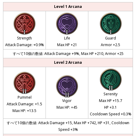
Level 1 Arcana
Strength
Life
Guard
Attack Damage: +0.9%
Max HP +21
Armor +2.5
すべて10個の数値: Attack Damage +9%, Max HP +210, Armor +25
Level 2 Arcana
Serenity
Pummel
Vigor
Max HP +15.7
Attack Damage: +1.5
Max HP: +45
HP +3.1
Max HP: +13.5
Cooldown Speed +0.3%
すべて10個の数値: Attack Damage +15, Max HP +742, HP +31, Cooldown
Speed +3%