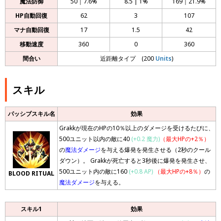
魔法防御
50｜7.6%
8.5 | 1%
169｜21.9%
HP自動回復
62
3
107
マナ自動回復
17
1.5
42
移動速度
360
0
360
間合い
近距離タイプ (200
Units
)
スキル
パッシブスキル名
効果
Grakkが現在のHPの10％以上のダメージを受けるたびに、
500ユニット以内の敵に40
(+0.2 魔力)
（最大HPの+2％）
の
魔法ダメージ
を与える爆発を発生させる（2秒のクール
ダウン）。 Grakkが死亡すると3秒後に爆発を発生させ、
500ユニット内の敵に160
(+0.8 AP)
（最大HPの+8％）
の
BLOOD RITUAL
魔法ダメージ
を与える。
スキル1
効果