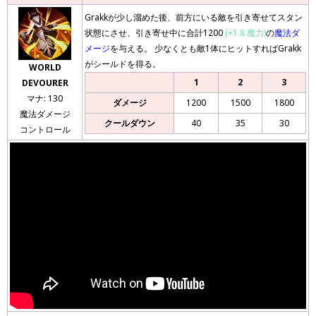
Grakkが少し溜めた後、前方にいる敵を引き寄せてスタン
状態にさせ、引き寄せ中に合計1200
(+1.8 魔力)
の
魔法ダ
メージ
を与える。 少なくとも敵1体にヒットすればGrakk
がシールドを得る。
WORLD
1
2
3
DEVOURER
マナ: 130
ダメージ
1200
1500
1800
魔法ダメージ
クールダウン
40
35
30
コントロール