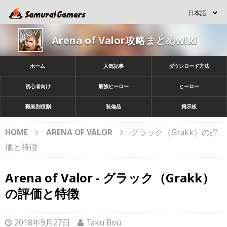
Arena of Valor攻略まとめwiki
ホーム
人気記事
ダウンロード方法
初心者向け
最強ヒーロー
ヒーロー
職業別役割
装備品
掲示板
HOME
ARENA OF VALOR
グラック（Grakk）の評
価と特徴
Arena of Valor - グラック（Grakk）
の評価と特徴
2018年9月27日
Taku Bou