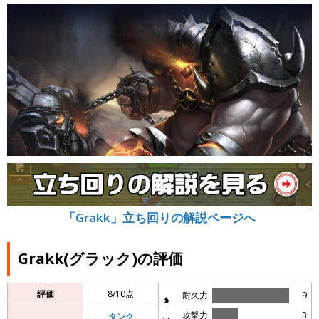
「Grakk」立ち回りの解説ページへ
Grakk(グラック)の評価
評価
8/10点
耐久力
＿
9
攻撃力
＿
3
タンク