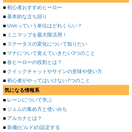
■
初心者おすすめヒーロー
■
基本的な立ち回り
■
Unitっていう単位はどれくらい？
■
ミニマップを最大限活用！
■
ステータスの変化について知りたい
■
マナについて覚えていきたい3つのこと
■
各ヒーローの役割とは？
■
クイックチャットやサインの意味や使い方
■
初心者がやってはいけない7つのこと
気になる情報系
■
レーンについて学ぶ
■
ジェムの集め方と使いみち
■
アルカナとは？
■
装備(ビルド)の設定する