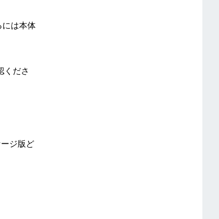
るには本体
認くださ
ケージ版ど