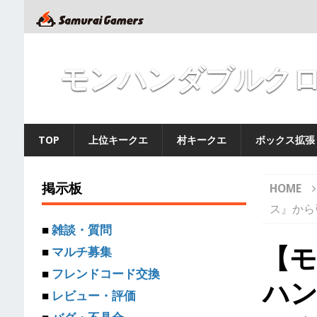
モンハンダブルクロ
TOP
上位キークエ
村キークエ
ボックス拡張
掲示板
HOME
ス』から
■
雑談・質問
【
■
マルチ募集
■
フレンドコード交換
ハ
■
レビュー・評価