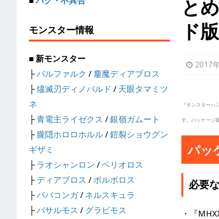
と
■
バグ・不具合
ド版
モンスター情報
■ 新モンスター
2017
├
バルファルク
/
鏖魔ディアブロス
├
燼滅刃ディノバルド
/
天眼タマミツ
ネ
『モンスターハ
├
青電主ライゼクス
/
銀嶺ガムート
す。パッケージ
├
朧隠ホロロホルル
/
鎧裂ショウグン
パッ
ギザミ
├
ラオシャンロン
/
ベリオロス
├
ディアブロス
/
ボルボロス
必要
├
ババコンガ
/
ネルスキュラ
├
バサルモス
/
グラビモス
・『MH