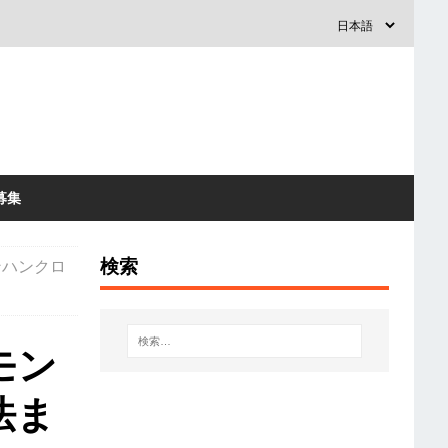
募集
検索
ンハンクロ
モン
法ま