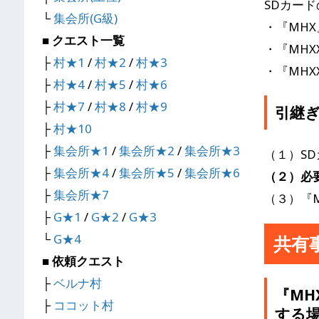
SDカード
└
集会所(G級)
・『MHX
■ クエスト一覧
・『MHX
├
村★1
/
村★2
/
村★3
・『MHX
├
村★4
/
村★5
/
村★6
├
村★7
/
村★8
/
村★9
引継
├
村★10
├
集会所★1
/
集会所★2
/
集会所★3
（１）S
├
集会所★4
/
集会所★5
/
集会所★6
（２）必
├
集会所★7
（３）『M
├
G★1
/
G★2
/
G★3
└
G★4
共有
■ 依頼クエスト
├
ベルナ村
『MH
├
ココット村
する