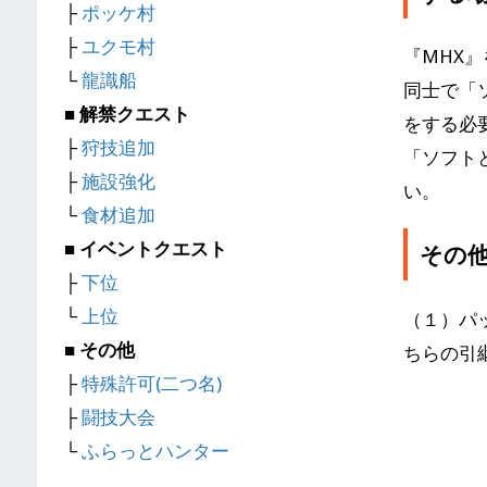
├
ポッケ村
├
ユクモ村
『MHX
└
龍識船
同士で「
■ 解禁クエスト
をする必
├
狩技追加
「ソフト
├
施設強化
い。
└
食材追加
■ イベントクエスト
その
├
下位
└
上位
（１）パ
■ その他
ちらの引
├
特殊許可(二つ名)
├
闘技大会
└
ふらっとハンター