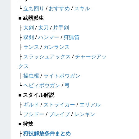
└
立ち回り
/
おすすめ
/
スキル
■ 武器派生
├
大剣
/
太刀
/
片手剣
├
双剣
/
ハンマー
/
狩猟笛
├
ランス
/
ガンランス
├
スラッシュアックス
/
チャージアッ
クス
├
操虫棍
/
ライトボウガン
└
ヘビィボウガン
/
弓
■ スタイル解説
├
ギルド
/
ストライカー
/
エリアル
└
ブシドー
/
ブレイブ
/
レンキン
■ 狩技
├
狩技解放条件まとめ