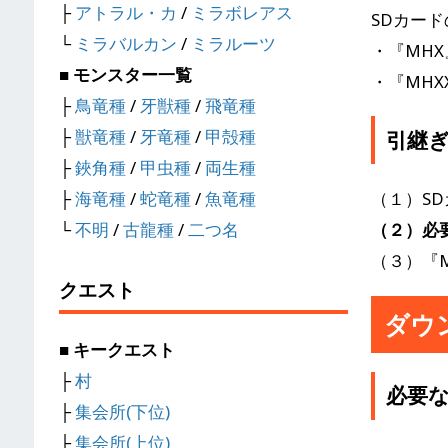
├
アトラル・カ
/
ミラボレアス
SDカード
└
ミラバルカン
/
ミラルーツ
・『MHX
■ モンスター一覧
・『MHX
├
鳥竜種
/
牙獣種
/
飛竜種
├
獣竜種
/
牙竜種
/
甲殻種
引継
├
鋏角種
/
甲虫種
/
両生種
（１）S
├
海竜種
/
蛇竜種
/
魚竜種
（２）必
└
不明
/
古龍種
/
二つ名
（３）『M
クエスト
ダウ
■ キークエスト
├
村
必要
├
集会所(下位)
├
集会所(上位)