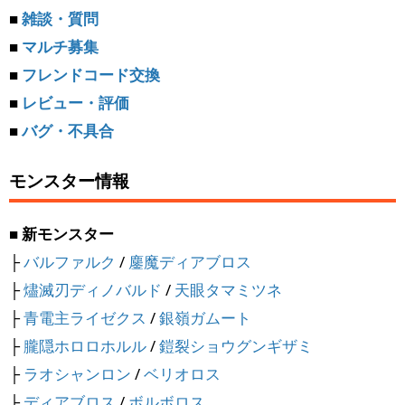
■
雑談・質問
■
マルチ募集
■
フレンドコード交換
■
レビュー・評価
■
バグ・不具合
モンスター情報
■ 新モンスター
├
バルファルク
/
鏖魔ディアブロス
├
燼滅刃ディノバルド
/
天眼タマミツネ
├
青電主ライゼクス
/
銀嶺ガムート
├
朧隠ホロロホルル
/
鎧裂ショウグンギザミ
├
ラオシャンロン
/
ベリオロス
├
ディアブロス
/
ボルボロス