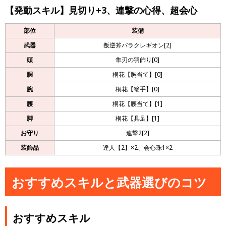
【発動スキル】見切り+3、連撃の心得、超会心
部位
装備
武器
叛逆斧バラクレギオン[2]
頭
隼刃の羽飾り[0]
胴
桐花【胸当て】[0]
腕
桐花【篭手】[0]
腰
桐花【腰当て】[1]
脚
桐花【具足】[1]
お守り
連撃2[2]
装飾品
達人【2】×2、会心珠1×2
おすすめスキルと武器選びのコツ
おすすめスキル