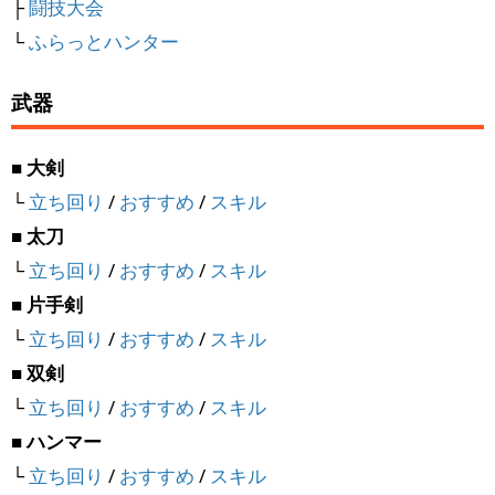
├
闘技大会
└
ふらっとハンター
武器
■ 大剣
└
立ち回り
/
おすすめ
/
スキル
■ 太刀
└
立ち回り
/
おすすめ
/
スキル
■ 片手剣
└
立ち回り
/
おすすめ
/
スキル
■ 双剣
└
立ち回り
/
おすすめ
/
スキル
■ ハンマー
└
立ち回り
/
おすすめ
/
スキル