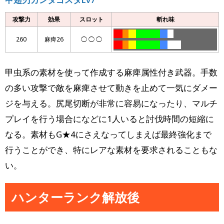
攻撃力
効果
スロット
斬れ味
……
….
…..
…………….
…..
….
…..
260
麻痺26
◯ ◯ ◯
……
….
…..
…………….
…..
………
甲虫系の素材を使って作成する麻痺属性付き武器。手数
の多い攻撃で敵を麻痺させて動きを止めて一気にダメー
ジを与える。尻尾切断が非常に容易になったり、マルチ
プレイを行う場合になどに1人いると討伐時間の短縮に
なる。素材もG★4にさえなってしまえば最終強化まで
行うことができ、特にレアな素材を要求されることもな
い。
ハンターランク解放後