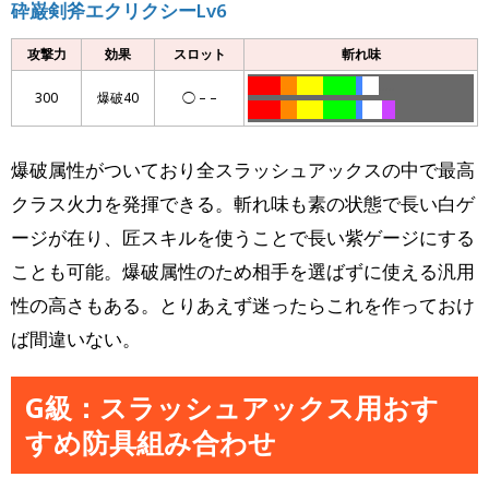
砕巌剣斧エクリクシーLv6
攻撃力
効果
スロット
斬れ味
……….
…..
……..
……….
..
…..
…..
300
爆破40
◯ – –
……….
…..
……..
……….
..
……
….
爆破属性がついており全スラッシュアックスの中で最高
クラス火力を発揮できる。斬れ味も素の状態で長い白ゲ
ージが在り、匠スキルを使うことで長い紫ゲージにする
ことも可能。爆破属性のため相手を選ばずに使える汎用
性の高さもある。とりあえず迷ったらこれを作っておけ
ば間違いない。
G級：スラッシュアックス用おす
すめ防具組み合わせ