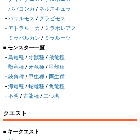
├
ババコンガ
/
ネルスキュラ
├
バサルモス
/
グラビモス
├
アトラル・カ
/
ミラボレアス
└
ミラバルカン
/
ミラルーツ
■ モンスター一覧
├
鳥竜種
/
牙獣種
/
飛竜種
├
獣竜種
/
牙竜種
/
甲殻種
├
鋏角種
/
甲虫種
/
両生種
├
海竜種
/
蛇竜種
/
魚竜種
└
不明
/
古龍種
/
二つ名
クエスト
■ キークエスト