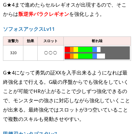
G★4まで進めたらセルレギオスが出現するので、そこ
からは
叛逆斧バラクレギオン
を強化しよう。
ソフォスアックスLv11
攻撃力
効果
スロット
斬れ味
……
….
…..
…………….
…..
….
…..
320
◯ ◯ ◯
……
….
…..
…………….
…..
………
G★4になって勇気の証XXを入手出来るようになれば最
終強化まで行える。G級の序盤からでも強化をしていく
ことが可能でHRが上がることで少しずつ強化できるの
で、モンスターの強さに対応しながら強化していくこと
が出来る。最終強化ではスロットが3つ空いていること
で複数のスキルも発動させやすい。
甲翅刃カンタゴスタLv7