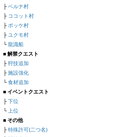
├
ベルナ村
├
ココット村
├
ポッケ村
├
ユクモ村
└
龍識船
■ 解禁クエスト
├
狩技追加
├
施設強化
└
食材追加
■ イベントクエスト
├
下位
└
上位
■ その他
├
特殊許可(二つ名)