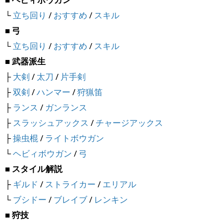
└
立ち回り
/
おすすめ
/
スキル
■ 弓
└
立ち回り
/
おすすめ
/
スキル
■ 武器派生
├
大剣
/
太刀
/
片手剣
├
双剣
/
ハンマー
/
狩猟笛
├
ランス
/
ガンランス
├
スラッシュアックス
/
チャージアックス
├
操虫棍
/
ライトボウガン
└
ヘビィボウガン
/
弓
■ スタイル解説
├
ギルド
/
ストライカー
/
エリアル
└
ブシドー
/
ブレイブ
/
レンキン
■ 狩技