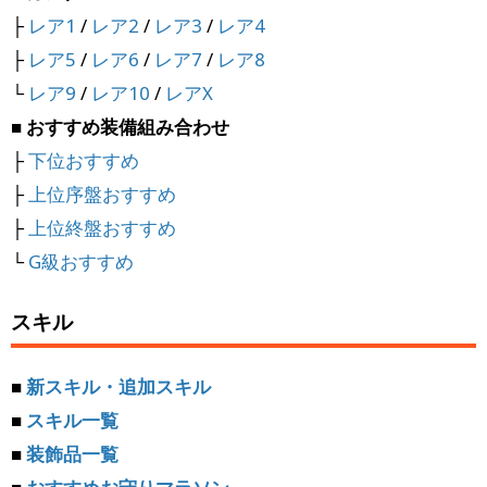
├
レア1
/
レア2
/
レア3
/
レア4
├
レア5
/
レア6
/
レア7
/
レア8
└
レア9
/
レア10
/
レアX
■ おすすめ装備組み合わせ
├
下位おすすめ
├
上位序盤おすすめ
├
上位終盤おすすめ
└
G級おすすめ
スキル
■
新スキル・追加スキル
■
スキル一覧
■
装飾品一覧