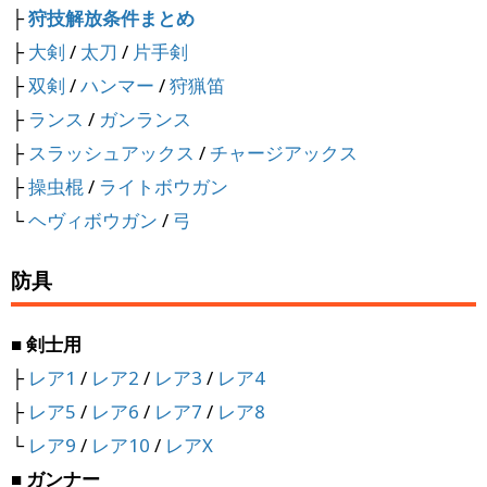
├
狩技解放条件まとめ
├
大剣
/
太刀
/
片手剣
├
双剣
/
ハンマー
/
狩猟笛
├
ランス
/
ガンランス
├
スラッシュアックス
/
チャージアックス
├
操虫棍
/
ライトボウガン
└
ヘヴィボウガン
/
弓
防具
■ 剣士用
├
レア1
/
レア2
/
レア3
/
レア4
├
レア5
/
レア6
/
レア7
/
レア8
└
レア9
/
レア10
/
レアX
■ ガンナー