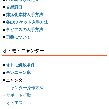
■
交易窓口
■
獰猛化素材入手方法
■
各EXチケット入手方法
■
各ピアスの入手方法
■
刃薬について
オトモ・ニャンター
■
オトモ解放条件
■
モンニャン隊
■ ニャンター
├
ニャンター操作方法
├
サポート行動
└
オトモスキル