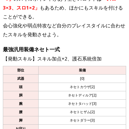
3×3、スロ1×2」
もあるため、ほかにもスキルを付ける
ことができる。
会心強化や弱点特攻など自分のプレイスタイルに合わせ
たスキルを発動させよう。
最強汎用装備ネセト一式
【発動スキル】スキル加点+2、護石系統倍加
部位
装備
武器
[0]
頭
ネセトカウザ[2]
胴
ネセトディルア[2]
腕
ネセトタハッド[3]
腰
ネセトヒザム[2]
脚
ネセトダラー[3]
お守り