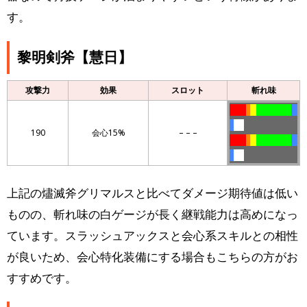
す。
黎明剣斧【慧日】
攻撃力
効果
スロット
斬れ味
llllllll
ll
lll
lllllllllllllllll
lll
ll
lllll
190
会心15%
– – –
llllllll
ll
lll
lllllllllllllllll
lll
ll
lllll
上記の燼滅斧グリマルスと比べてダメージ期待値は低い
ものの、斬れ味の白ゲージが長く継戦能力は高めになっ
ています。スラッシュアックスと会心系スキルとの相性
が良いため、会心特化装備にする場合もこちらの方がお
すすめです。