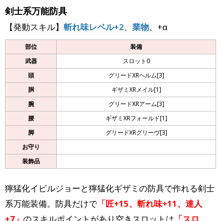
剣士系万能防具
【発動スキル】
斬れ味レベル+2
、
業物
、+α
部位
装備
武器
スロット0
頭
グリードXRヘルム[3]
胴
ギザミXRメイル[1]
腕
グリードXRアーム[3]
腰
ギザミXRフォールド[1]
脚
グリードXRグリーヴ[3]
お守り
装飾品
獰猛化イビルジョーと獰猛化ギザミの防具で作れる剣士
系万能装備。防具だけで
「匠+15、斬れ味+11、達人
+7」
のスキルポイントがあり空きスロットは
「スロ