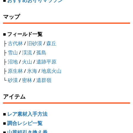
■
おすすめお守りマラソン
マップ
■ フィールド一覧
├
古代林
/
旧砂漠
/
森丘
├
雪山
/
渓流
/
孤島
├
沼地
/
火山
/
遺跡平原
├
原生林
/
氷海
/
地底火山
└
砂漠
/
密林
/
遺群嶺
アイテム
■
レア素材入手方法
■
調合レシピ一覧
■
山菜組引き換え券