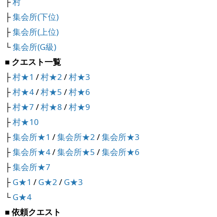
├
村
├
集会所(下位)
├
集会所(上位)
└
集会所(G級)
■ クエスト一覧
├
村★1
/
村★2
/
村★3
├
村★4
/
村★5
/
村★6
├
村★7
/
村★8
/
村★9
├
村★10
├
集会所★1
/
集会所★2
/
集会所★3
├
集会所★4
/
集会所★5
/
集会所★6
├
集会所★7
├
G★1
/
G★2
/
G★3
└
G★4
■ 依頼クエスト