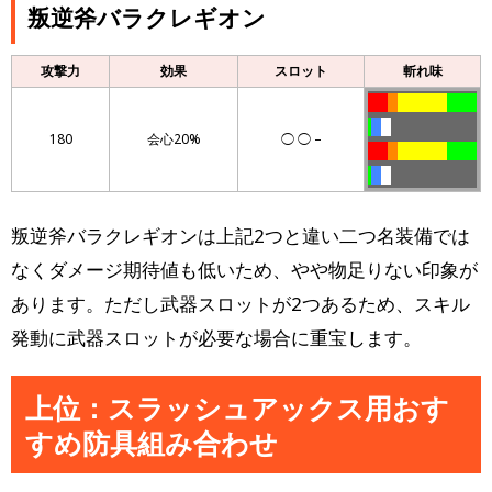
叛逆斧バラクレギオン
攻撃力
効果
スロット
斬れ味
llllll
lll
lllllllllllllll
lllllllll
l
lll
lll
180
会心20%
◯ ◯ –
llllll
lll
lllllllllllllll
lllllllll
l
lll
lll
叛逆斧バラクレギオンは上記2つと違い二つ名装備では
なくダメージ期待値も低いため、やや物足りない印象が
あります。ただし武器スロットが2つあるため、スキル
発動に武器スロットが必要な場合に重宝します。
上位：スラッシュアックス用おす
すめ防具組み合わせ