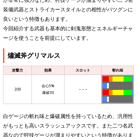
装備武器とストライカースタイルとの相性がバツグンに
良いという特徴もあります。
今回紹介する武器も基本的に剣鬼形態とエネルギーチャ
ージを使うことを前提にしています。
燼滅斧グリマルス
攻撃力
効果
スロット
斬れ味
lllllll
llll
llllllllllll
lllllllll
l
会心5%
lllll
ll
200
– – –
爆破30
lllllll
llll
llllllllllll
lllllllll
l
lllll
ll
白ゲージの斬れ味と爆破属性を持っているため、汎用性
がもっとも高いスラッシュアックスです。また二つ名武
器なので狩技ゲージが溜まりやすいという特徴がありま