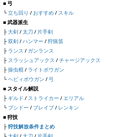
■ 弓
└
立ち回り
/
おすすめ
/
スキル
■ 武器派生
├
大剣
/
太刀
/
片手剣
├
双剣
/
ハンマー
/
狩猟笛
├
ランス
/
ガンランス
├
スラッシュアックス
/
チャージアックス
├
操虫棍
/
ライトボウガン
└
ヘビィボウガン
/
弓
■ スタイル解説
├
ギルド
/
ストライカー
/
エリアル
└
ブシドー
/
ブレイブ
/
レンキン
■ 狩技
├
狩技解放条件まとめ
├
大剣
/
太刀
/
片手剣