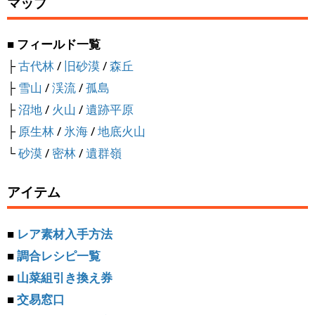
マップ
■ フィールド一覧
├
古代林
/
旧砂漠
/
森丘
├
雪山
/
渓流
/
孤島
├
沼地
/
火山
/
遺跡平原
├
原生林
/
氷海
/
地底火山
└
砂漠
/
密林
/
遺群嶺
アイテム
■
レア素材入手方法
■
調合レシピ一覧
■
山菜組引き換え券
■
交易窓口