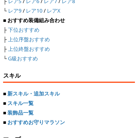
├
レア5
/
レア6
/
レア7
/
レア8
└
レア9
/
レア10
/
レアX
■ おすすめ装備組み合わせ
├
下位おすすめ
├
上位序盤おすすめ
├
上位終盤おすすめ
└
G級おすすめ
スキル
■
新スキル・追加スキル
■
スキル一覧
■
装飾品一覧
■
おすすめお守りマラソン