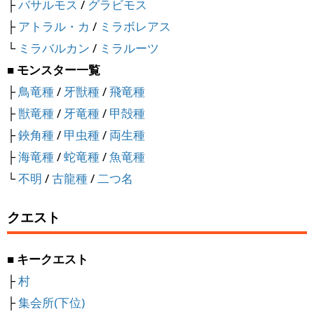
├
バサルモス
/
グラビモス
├
アトラル・カ
/
ミラボレアス
└
ミラバルカン
/
ミラルーツ
■ モンスター一覧
├
鳥竜種
/
牙獣種
/
飛竜種
├
獣竜種
/
牙竜種
/
甲殻種
├
鋏角種
/
甲虫種
/
両生種
├
海竜種
/
蛇竜種
/
魚竜種
└
不明
/
古龍種
/
二つ名
クエスト
■ キークエスト
├
村
├
集会所(下位)