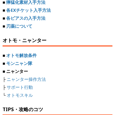
■
獰猛化素材入手方法
■
各EXチケット入手方法
■
各ピアスの入手方法
■
刃薬について
オトモ・ニャンター
■
オトモ解放条件
■
モンニャン隊
■ ニャンター
├
ニャンター操作方法
├
サポート行動
└
オトモスキル
TIPS・攻略のコツ