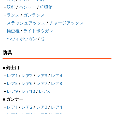
├
双剣
/
ハンマー
/
狩猟笛
├
ランス
/
ガンランス
├
スラッシュアックス
/
チャージアックス
├
操虫棍
/
ライトボウガン
└
ヘヴィボウガン
/
弓
防具
■ 剣士用
├
レア1
/
レア2
/
レア3
/
レア4
├
レア5
/
レア6
/
レア7
/
レア8
└
レア9
/
レア10
/
レアX
■ ガンナー
├
レア1
/
レア2
/
レア3
/
レア4