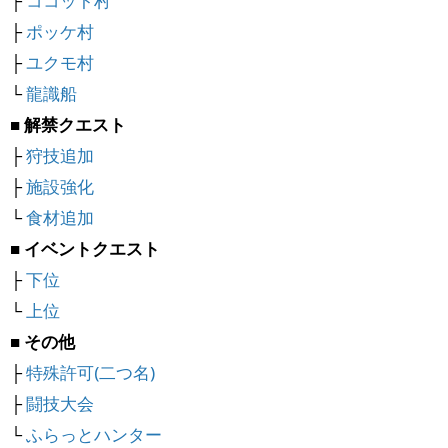
├
ココット村
├
ポッケ村
├
ユクモ村
└
龍識船
■ 解禁クエスト
├
狩技追加
├
施設強化
└
食材追加
■ イベントクエスト
├
下位
└
上位
■ その他
├
特殊許可(二つ名)
├
闘技大会
└
ふらっとハンター