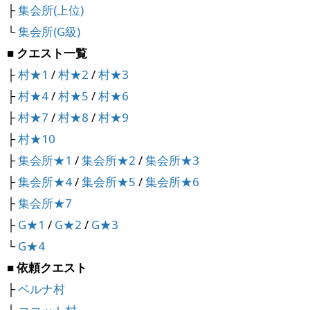
├
集会所(上位)
└
集会所(G級)
■ クエスト一覧
├
村★1
/
村★2
/
村★3
├
村★4
/
村★5
/
村★6
├
村★7
/
村★8
/
村★9
├
村★10
├
集会所★1
/
集会所★2
/
集会所★3
├
集会所★4
/
集会所★5
/
集会所★6
├
集会所★7
├
G★1
/
G★2
/
G★3
└
G★4
■ 依頼クエスト
├
ベルナ村