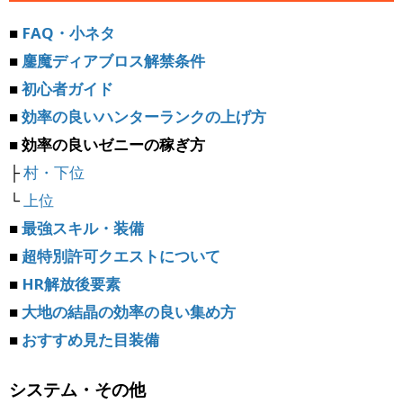
■
FAQ・小ネタ
■
鏖魔ディアブロス解禁条件
■
初心者ガイド
■
効率の良いハンターランクの上げ方
■ 効率の良いゼニーの稼ぎ方
├
村・下位
└
上位
■
最強スキル・装備
■
超特別許可クエストについて
■
HR解放後要素
■
大地の結晶の効率の良い集め方
■
おすすめ見た目装備
システム・その他