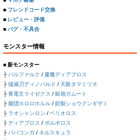
■
フレンドコード交換
■
レビュー・評価
■
バグ・不具合
モンスター情報
■ 新モンスター
├
バルファルク
/
鏖魔ディアブロス
├
燼滅刃ディノバルド
/
天眼タマミツネ
├
青電主ライゼクス
/
銀嶺ガムート
├
朧隠ホロロホルル
/
鎧裂ショウグンギザミ
├
ラオシャンロン
/
ベリオロス
├
ディアブロス
/
ボルボロス
├
ババコンガ
/
ネルスキュラ