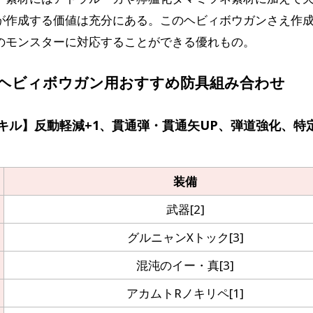
が作成する価値は充分にある。このヘビィボウガンさえ作
のモンスターに対応することができる優れもの。
：ヘビィボウガン用おすすめ防具組み合わせ
キル】反動軽減+1、貫通弾・貫通矢UP、弾道強化、特
装備
武器[2]
グルニャンXトック[3]
混沌のイー・真[3]
アカムトRノキリペ[1]