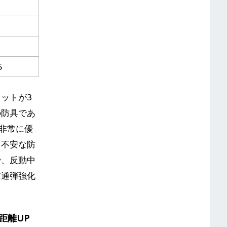
5
ットが3
の防具であ
非常に優
て不安な防
で、反動中
貫通弾強化
距離UP