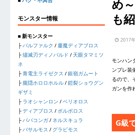
め
■
バグ・不具合
も紹
モンスター情報
■ 新モンスター
2017
├
バルファルク
/
鏖魔ディアブロス
├
燼滅刃ディノバルド
/
天眼タマミツ
モンハン
ネ
ンプレ装
├
青電主ライゼクス
/
銀嶺ガムート
るので、
├
朧隠ホロロホルル
/
鎧裂ショウグン
ガンを作
ギザミ
├
ラオシャンロン
/
ベリオロス
├
ディアブロス
/
ボルボロス
├
ババコンガ
/
ネルスキュラ
G級
├
バサルモス
/
グラビモス