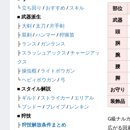
└
立ち回り
/
おすすめ
/
スキル
部位
■ 武器派生
武器
├
大剣
/
太刀
/
片手剣
頭
├
双剣
/
ハンマー
/
狩猟笛
胴
├
ランス
/
ガンランス
├
スラッシュアックス
/
チャージアッ
腕
クス
腰
├
操虫棍
/
ライトボウガン
脚
└
ヘビィボウガン
/
弓
■ スタイル解説
お守り
├
ギルド
/
ストライカー
/
エリアル
装飾品
└
ブシドー
/
ブレイブ
/
レンキン
■ 狩技
G級ナル
├
狩技解放条件まとめ
広がる回