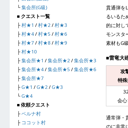
└
集会所(G級)
貫通弾を
■ クエスト一覧
るいるた
├
村★1
/
村★2
/
村★3
的に対し
├
村★4
/
村★5
/
村★6
モンスタ
├
村★7
/
村★8
/
村★9
素材もG
├
村★10
■雷竜大砲
├
集会所★1
/
集会所★2
/
集会所★3
├
集会所★4
/
集会所★5
/
集会所★6
攻
├
集会所★7
特殊
├
G★1
/
G★2
/
G★3
3
└
G★4
会心
■ 依頼クエスト
├
ベルナ村
通常弾・
├
ココット村
のに非常