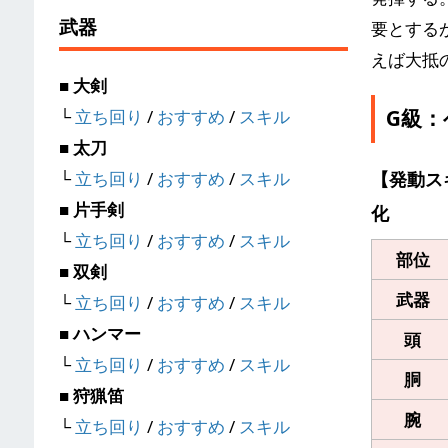
武器
要とする
えば大抵
■ 大剣
G級
└
立ち回り
/
おすすめ
/
スキル
■ 太刀
└
立ち回り
/
おすすめ
/
スキル
【発動ス
■ 片手剣
化
└
立ち回り
/
おすすめ
/
スキル
部位
■ 双剣
武器
└
立ち回り
/
おすすめ
/
スキル
■ ハンマー
頭
└
立ち回り
/
おすすめ
/
スキル
胴
■ 狩猟笛
腕
└
立ち回り
/
おすすめ
/
スキル