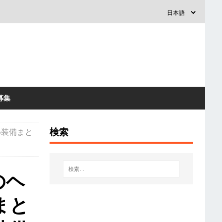
募集
検索
め装備まと
のヘ
まと