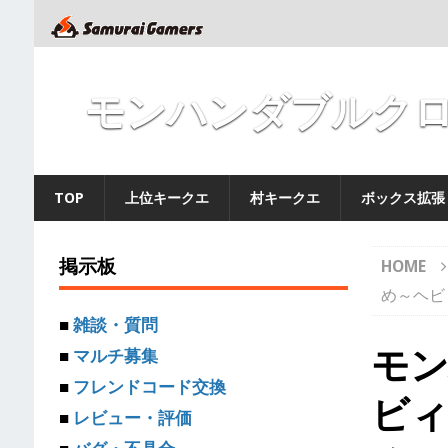
モンハンダブルクロ
TOP
上位キークエ
村キークエ
ボックス拡張
掲示板
HOME
め～ヘビ
■
雑談・質問
モン
■
マルチ募集
■
フレンドコード交換
ビ
■
レビュー・評価