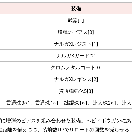
装備
武器[1]
増弾のピアス[0]
ナルガXレジスト[1]
ナルガXガード[2]
クロムメタルコート[0]
ナルガXレギンス[2]
貫通弾強化5[3]
貫通珠3×1、貫通珠1×1、跳躍珠1×1、達人珠2×1、達人
ガに増弾のピアスを組み合わせた装備。ヘビィボウガンにあ
避距離を備えつつ、装填数UPでリロードの回数を減らせる