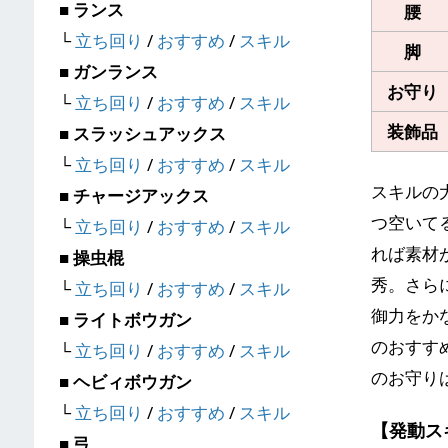
■ ランス
腰
└
立ち回り
/
おすすめ
/
スキル
脚
■ ガンランス
お守り
└
立ち回り
/
おすすめ
/
スキル
装飾品
■ スラッシュアックス
└
立ち回り
/
おすすめ
/
スキル
スキルの
■ チャージアックス
つ空いて
└
立ち回り
/
おすすめ
/
スキル
れば素材
■ 操虫棍
秀。さら
└
立ち回り
/
おすすめ
/
スキル
御力をか
■ ライトボウガン
のおすす
└
立ち回り
/
おすすめ
/
スキル
のお守り
■ ヘビィボウガン
└
立ち回り
/
おすすめ
/
スキル
【発動ス
■ 弓