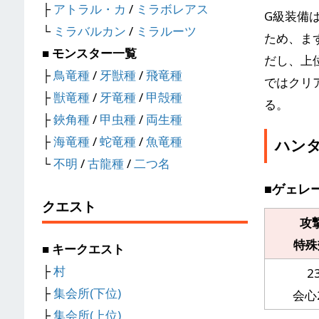
├
アトラル・カ
/
ミラボレアス
G級装備
└
ミラバルカン
/
ミラルーツ
ため、ま
■ モンスター一覧
だし、上
├
鳥竜種
/
牙獣種
/
飛竜種
ではクリ
├
獣竜種
/
牙竜種
/
甲殻種
る。
├
鋏角種
/
甲虫種
/
両生種
├
海竜種
/
蛇竜種
/
魚竜種
ハン
└
不明
/
古龍種
/
二つ名
■ゲェレ
クエスト
攻
特殊
■ キークエスト
├
村
2
├
集会所(下位)
会心
├
集会所(上位)