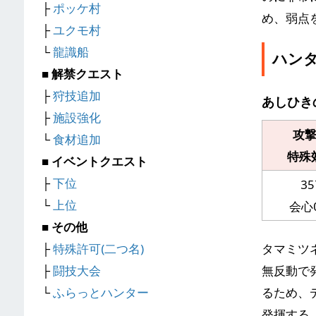
├
ポッケ村
め、弱点
├
ユクモ村
└
龍識船
ハン
■ 解禁クエスト
├
狩技追加
あしひき
├
施設強化
攻
└
食材追加
特殊
■ イベントクエスト
├
下位
35
└
上位
会心
■ その他
├
特殊許可(二つ名)
タマミツ
├
闘技大会
無反動で
└
ふらっとハンター
るため、
発揮する