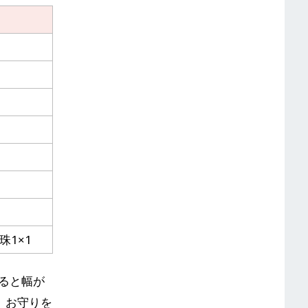
珠1×1
ると幅が
。お守りを