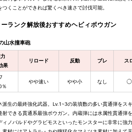
をつくことができれば驚くべき速さで討伐可能。
ターランク解放後おすすめヘビィボウガン
の山水撞車砲
撃力
リロード
反動
ブレ
ス
効果
7
やや速い
やや小
なし
◯
0％
ネ派生の最終強化武器。Lv.1~3の装填数の多い貫通弾をス
発射できる貫通系最強ボウガン。内蔵弾には水属性貫通弾
ディノバルドやグラビモスといったモンスターに非常に強
。素材にはアトラル・カや獰猛化タマミツネ素材に加えて