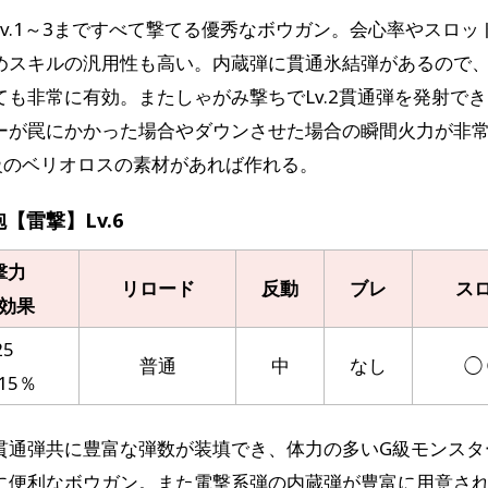
Lv.1～3まですべて撃てる優秀なボウガン。会心率やスロッ
めスキルの汎用性も高い。内蔵弾に貫通氷結弾があるので
ても非常に有効。またしゃがみ撃ちでLv.2貫通弾を発射で
ーが罠にかかった場合やダウンさせた場合の瞬間火力が非
級のベリオロスの素材があれば作れる。
【雷撃】Lv.6
撃力
リロード
反動
ブレ
ス
効果
25
普通
中
なし
◯ 
15％
貫通弾共に豊富な弾数が装填でき、体力の多いG級モンスタ
に便利なボウガン。また電撃系弾の内蔵弾が豊富に用意さ