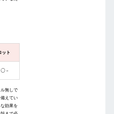
ロット
 ◯ –
キル無しで
を備えてい
力な効果を
天殻まで必