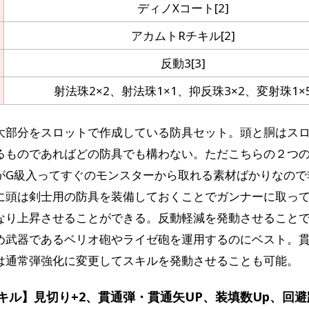
ディノXコート[2]
アカムトRチキル[2]
反動3[3]
射法珠2×2、射法珠1×1、抑反珠3×2、変射珠1×
大部分をスロットで作成している防具セット。頭と胴はスロ
るものであればどの防具でも構わない。ただこちらの２つ
がG級入ってすぐのモンスターから取れる素材ばかりなので
に頭は剣士用の防具を装備しておくことでガンナーに取っ
なり上昇させることができる。反動軽減を発動させること
め武器であるベリオ砲やライゼ砲を運用するのにベスト。
は通常弾強化に変更してスキルを発動させることも可能。
キル】見切り+2、貫通弾・貫通矢UP、装填数Up、回避