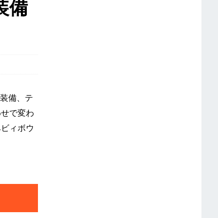
装備
め装備、テ
わせで変わ
ヘビィボウ