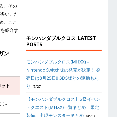
る。その
が多い。た
め、ここ
方を紹介す
モンハンダブルクロス
LATEST
POSTS
ガン
モンハンダブルクロス(MHXX) –
Nintendo Switch版の発売が決定！ 発
売日は8月25日!! 3DS版との連動もあ
ロット
り
(5/27)
【モンハンダブルクロス】G級イベン
◯ –
トクエスト(MHXX)一覧まとめ｜限定
装備、出現モンスターまとめ
(4/21)