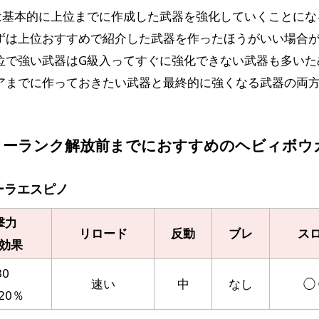
は基本的に上位までに作成した武器を強化していくことにな
ずは上位おすすめで紹介した武器を作ったほうがいい場合
位で強い武器はG級入ってすぐに強化できない武器も多いた
アまでに作っておきたい武器と最終的に強くなる武器の両
ターランク解放前までにおすすめのヘビィボウ
ーラエスピノ
撃力
リロード
反動
ブレ
ス
効果
30
速い
中
なし
◯ 
20％