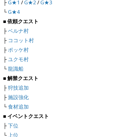
├
G★1
/
G★2
/
G★3
└
G★4
■ 依頼クエスト
├
ベルナ村
├
ココット村
├
ポッケ村
├
ユクモ村
└
龍識船
■ 解禁クエスト
├
狩技追加
├
施設強化
└
食材追加
■ イベントクエスト
├
下位
└
上位