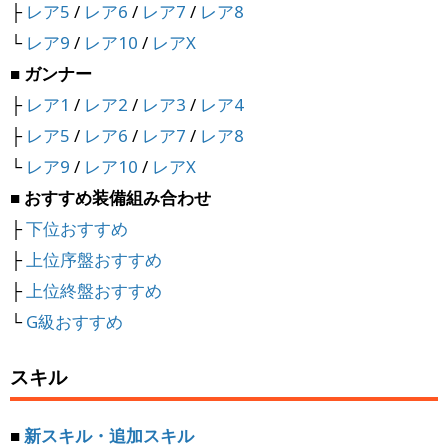
├
レア5
/
レア6
/
レア7
/
レア8
└
レア9
/
レア10
/
レアX
■ ガンナー
├
レア1
/
レア2
/
レア3
/
レア4
├
レア5
/
レア6
/
レア7
/
レア8
└
レア9
/
レア10
/
レアX
■ おすすめ装備組み合わせ
├
下位おすすめ
├
上位序盤おすすめ
├
上位終盤おすすめ
└
G級おすすめ
スキル
■
新スキル・追加スキル