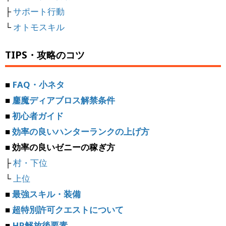
├
サポート行動
└
オトモスキル
TIPS・攻略のコツ
■
FAQ・小ネタ
■
鏖魔ディアブロス解禁条件
■
初心者ガイド
■
効率の良いハンターランクの上げ方
■ 効率の良いゼニーの稼ぎ方
├
村・下位
└
上位
■
最強スキル・装備
■
超特別許可クエストについて
■
HR解放後要素