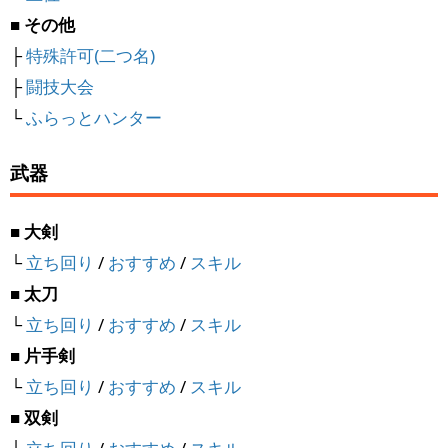
■ その他
├
特殊許可(二つ名)
├
闘技大会
└
ふらっとハンター
武器
■ 大剣
└
立ち回り
/
おすすめ
/
スキル
■ 太刀
└
立ち回り
/
おすすめ
/
スキル
■ 片手剣
└
立ち回り
/
おすすめ
/
スキル
■ 双剣