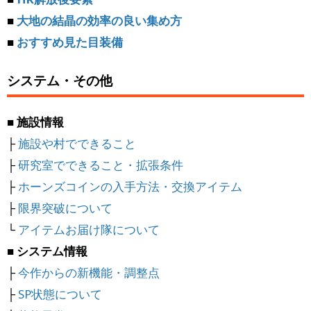
■
大地の結晶の効率の良い集め方
■
おすすめ見た目装備
システム・その他
■ 施設情報
├
施設や村でできること
├
研究室でできること・拡張条件
├
ホーンズコインの入手方法・交換アイテム
├
限界突破について
└
アイテムお届け隊について
■ システム情報
├
今作からの新機能・調整点
├
SP状態について