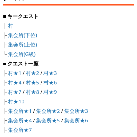
■ キークエスト
├
村
├
集会所(下位)
├
集会所(上位)
└
集会所(G級)
■ クエスト一覧
├
村★1
/
村★2
/
村★3
├
村★4
/
村★5
/
村★6
├
村★7
/
村★8
/
村★9
├
村★10
├
集会所★1
/
集会所★2
/
集会所★3
├
集会所★4
/
集会所★5
/
集会所★6
├
集会所★7