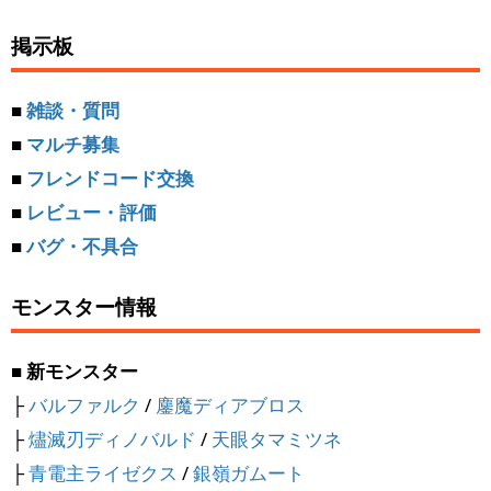
掲示板
■
雑談・質問
■
マルチ募集
■
フレンドコード交換
■
レビュー・評価
■
バグ・不具合
モンスター情報
■ 新モンスター
├
バルファルク
/
鏖魔ディアブロス
├
燼滅刃ディノバルド
/
天眼タマミツネ
├
青電主ライゼクス
/
銀嶺ガムート