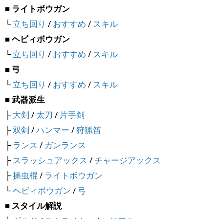
■ ライトボウガン
└
立ち回り
/
おすすめ
/
スキル
■ ヘビィボウガン
└
立ち回り
/
おすすめ
/
スキル
■ 弓
└
立ち回り
/
おすすめ
/
スキル
■ 武器派生
├
大剣
/
太刀
/
片手剣
├
双剣
/
ハンマー
/
狩猟笛
├
ランス
/
ガンランス
├
スラッシュアックス
/
チャージアックス
├
操虫棍
/
ライトボウガン
└
ヘビィボウガン
/
弓
■ スタイル解説