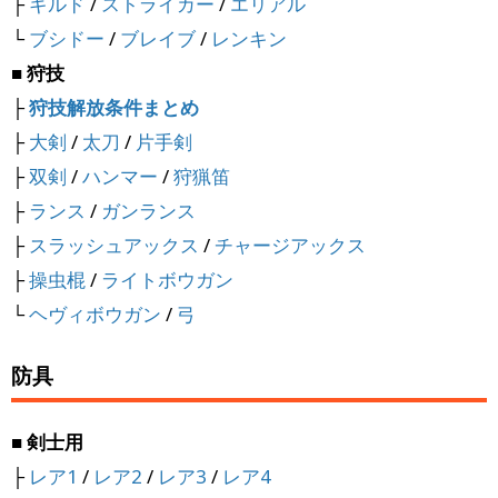
├
ギルド
/
ストライカー
/
エリアル
└
ブシドー
/
ブレイブ
/
レンキン
■ 狩技
├
狩技解放条件まとめ
├
大剣
/
太刀
/
片手剣
├
双剣
/
ハンマー
/
狩猟笛
├
ランス
/
ガンランス
├
スラッシュアックス
/
チャージアックス
├
操虫棍
/
ライトボウガン
└
ヘヴィボウガン
/
弓
防具
■ 剣士用
├
レア1
/
レア2
/
レア3
/
レア4