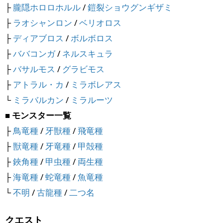
├
朧隠ホロロホルル
/
鎧裂ショウグンギザミ
├
ラオシャンロン
/
ベリオロス
├
ディアブロス
/
ボルボロス
├
ババコンガ
/
ネルスキュラ
├
バサルモス
/
グラビモス
├
アトラル・カ
/
ミラボレアス
└
ミラバルカン
/
ミラルーツ
■ モンスター一覧
├
鳥竜種
/
牙獣種
/
飛竜種
├
獣竜種
/
牙竜種
/
甲殻種
├
鋏角種
/
甲虫種
/
両生種
├
海竜種
/
蛇竜種
/
魚竜種
└
不明
/
古龍種
/
二つ名
クエスト