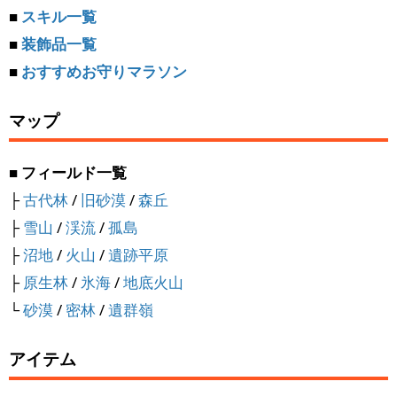
■
スキル一覧
■
装飾品一覧
■
おすすめお守りマラソン
マップ
■ フィールド一覧
├
古代林
/
旧砂漠
/
森丘
├
雪山
/
渓流
/
孤島
├
沼地
/
火山
/
遺跡平原
├
原生林
/
氷海
/
地底火山
└
砂漠
/
密林
/
遺群嶺
アイテム