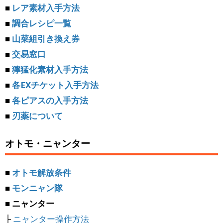
■
レア素材入手方法
■
調合レシピ一覧
■
山菜組引き換え券
■
交易窓口
■
獰猛化素材入手方法
■
各EXチケット入手方法
■
各ピアスの入手方法
■
刃薬について
オトモ・ニャンター
■
オトモ解放条件
■
モンニャン隊
■ ニャンター
├
ニャンター操作方法