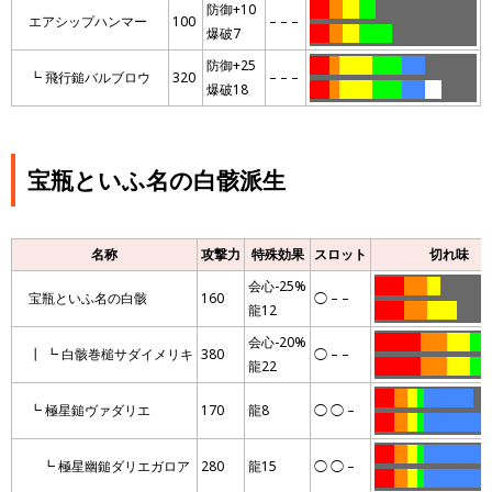
防御+10
……
….
…..
…..
…………………….
エアシップハンマー
100
– – –
爆破7
……
….
…..
……….
………………..
防御+25
……
…
……….
………
…….
……….
┗ 飛行鎚バルブロウ
320
– – –
爆破18
……
…
……….
………
…….
…..
…..
宝瓶といふ名の白骸派生
名称
攻撃力
特殊効果
スロット
切れ味
会心-25%
………
…….
….
……………
宝瓶といふ名の白骸
160
◯ – –
龍12
………
…….
………
…………
会心-20%
…………..
……..
…….
……
┃ ┗ 白骸巻槌サダイメリキ
380
◯ – –
龍22
…………..
……..
…….
……
……
….
…
..
……………
…
┗ 極星鎚ヴァダリエ
170
龍8
◯ ◯ –
……
….
…
..
………………..
……
….
…
..
………………
┗ 極星幽鎚ダリエガロア
280
龍15
◯ ◯ –
……
….
…
..
………………