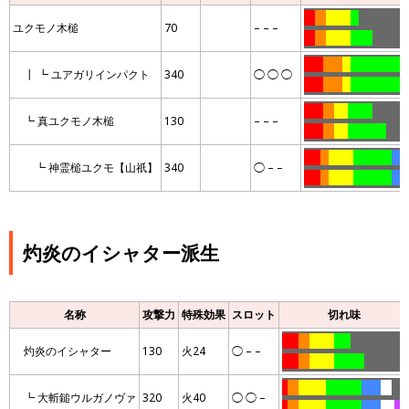
….
….
………
…
………………
ユクモノ木槌
70
– – –
….
….
………
……..
……………
…….
…….
…
………………
…
┃ ┗ ユアガリインパクト
340
◯ ◯ ◯
…….
…….
…
………………
…
…….
….
…..
………
……………
┗ 真ユクモノ木槌
130
– – –
…….
….
…..
…………..
……
……
…
………
…………..
….
…
┗ 神霊槌ユクモ【山祇】
340
◯ – –
……
…
………
…………..
….
…
灼炎のイシャター派生
名称
攻撃力
特殊効果
スロット
切れ味
……
….
………
……
………………..
灼炎のイシャター
130
火24
◯ – –
……
….
………
………..
……………
..
….
……….
………….
…….
….
…..
┗ 大斬鎚ウルガノヴァ
320
火40
◯ ◯ –
..
….
……….
………….
…….
…..
….