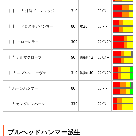
……….
……..
……
┃┃ ┃ ┗ 沫砕ドロスレッジ
310
◯ ◯ –
……….
……..
……
…….
….
…………
..
┃┃ ┗ ドロスボアハンマー
80
水20
◯ – –
…….
….
…………
…
…………
….
……
…
┃┃ ┗ ローレライ
300
◯ ◯ ◯
…………
….
……
…
………
….
…….
……
┃┗ アルマグローブ
90
防御+12
◯ ◯ –
………
….
………..
.
……
…
……….
……
┃ ┗ エプルシモーヴェ
310
防御+40
◯ ◯ ◯
……
…
……….
……
……..
…….
….
.
……
┗ ハーンハンマー
80
◯ – –
……..
…….
….
……
…..
…..
………….
…
┗ カングレンハーン
330
◯ ◯ –
…..
…..
………….
…
ブルヘッドハンマー派生