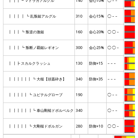
┃ ┃┃┗ マトラカアルグル
140
会心10%
◯ – –
…….
…
…
…….
…….
┃ ┃┃ ┃ ┗ 乱叛鎚アルグル
310
会心15%
◯ – –
…….
…….
…………….
┃ ┃┃ ┗ 叛逆の激鎚
160
会心20%
◯ ◯ –
…………….
………
….
…
┃ ┃┃ ┗ 叛断ノ覇鎚レギオン
300
会心25%
◯ ◯ –
………
….
…
…
..
………
┃ ┃┣ スカルクラッシュ
130
防御+15
– – –
…
..
………
…..
…….
┃ ┃┃┃┃┃ ┗ 大槌【頭蓋砕き】
340
防御+35
– – –
…..
…….
…
……
……
┃ ┃┃┃┃ ┗ ユピテルグローブ
190
◯ – –
…
……
……
…..
….
…
┃ ┃┃┃┃ ┃┗ 泰山剛槌ドボルベルク
340
◯ – –
…..
….
…
……….
…
┃ ┃┃┃┃ ┗ 大剛槌ドボルガン
280
防御+10
◯ ◯ –
……….
…