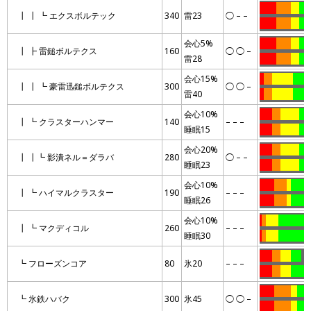
……..
…….
….
……
┃ ┃ ┗ エクスボルテック
340
雷23
◯ – –
……..
…….
….
……
会心5%
……..
…….
….
……
┃ ┣ 雷鎚ボルテクス
160
◯ ◯ –
雷28
……..
…….
….
……
会心15%
..
….
……….
………
┃ ┃ ┗ 豪雷迅鎚ボルテクス
300
◯ ◯ –
雷40
..
….
……….
………
会心10%
……
….
………
……
┃ ┗ クラスターハンマー
140
– – –
睡眠15
……
….
………
…
会心20%
……
….
………
…
┃ ┃┗ 影潰ネル＝ダラバ
280
◯ – –
睡眠23
……
….
………
…
会心10%
…….
……
..
……….
┃ ┗ ハイマルクラスター
190
– – –
睡眠26
…….
……
..
……….
会心10%
.
..
……
……………
┃ ┗ マクディコル
260
– – –
睡眠30
.
..
……
……………
……
….
…..
…..
…
┗ フローズンコア
80
氷20
– – –
……
….
…..
………
…….
……..
…
………
┗ 氷鉄ハバク
300
氷45
◯ ◯ –
…….
……..
…
………