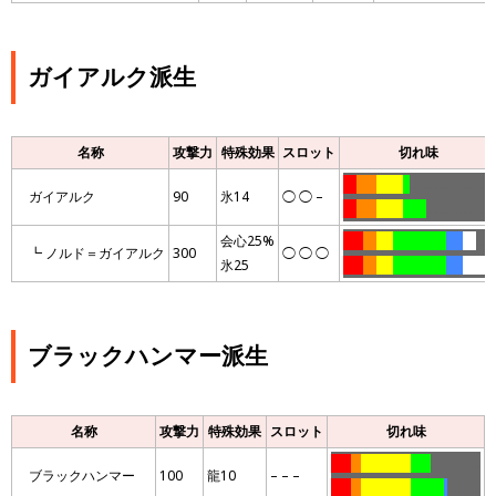
ガイアルク派生
名称
攻撃力
特殊効果
スロット
切れ味
….
……
……..
..
…………………….
ガイアルク
90
氷14
◯ ◯ –
….
……
……..
…….
………………..
会心25%
……
….
…..
…………….
…..
….
…..
┗ ノルド＝ガイアルク
300
◯ ◯ ◯
氷25
……
….
…..
…………….
…..
………
ブラックハンマー派生
名称
攻撃力
特殊効果
スロット
切れ味
……
…
……………
……
……………
ブラックハンマー
100
龍10
– – –
……
…
……………
……….
.
……….