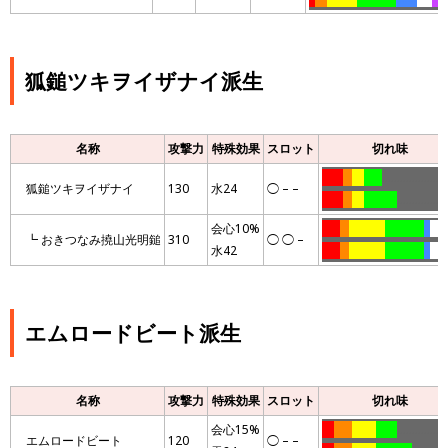
狐鎚ツキヲイザナイ派生
名称
攻撃力
特殊効果
スロット
切れ味
…….
…
….
……
…………………
狐鎚ツキヲイザナイ
130
水24
◯ – –
…….
…
….
………..
………………
会心10%
……
…
…………
………….
..
….
…
┗ おきつなみ撓山光明鎚
310
◯ ◯ –
水42
……
…
…………
………….
..
….
…
エムロードビート派生
名称
攻撃力
特殊効果
スロット
切れ味
会心15%
….
……
……..
…….
………………
エムロードビート
120
◯ – –