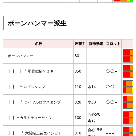
ボーンハンマー派生
名称
攻撃力
特殊効果
スロット
……..
….
ボーンハンマー
80
– – –
……..
….
…
……..
…….
┃┃┃┃ ┗ 堅骨戦槌ケミキ
350
◯ ◯ –
……..
…….
….
……
……
┃┃┃┗ ロブスタンプ
110
水14
◯ ◯ –
….
……
……
…..
…….
…
┃┃┃ ┗ ロイヤルロブスタンプ
320
水30
◯ ◯ –
…..
…….
…
会心5%
…….
….
….
┃┃┗ カラミティーサイン
100
– – –
毒12
…….
….
….
会心15%
…….
….
…
┃┃ ┃ ┗ 六翼蛇王鎚エインガナ
310
– – –