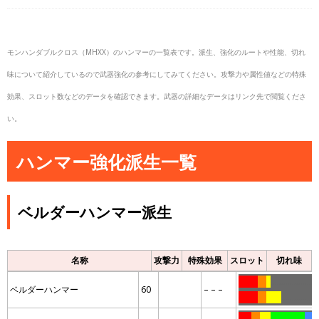
モンハンダブルクロス（MHXX）のハンマーの一覧表です。派生、強化のルートや性能、切れ
味について紹介しているので武器強化の参考にしてみてください。攻撃力や属性値などの特殊
効果、スロット数などのデータを確認できます。武器の詳細なデータはリンク先で閲覧くださ
い。
ハンマー強化派生一覧
ベルダーハンマー派生
名称
攻撃力
特殊効果
スロット
切れ味
………
….
..
…………………
ベルダーハンマー
60
– – –
………
….
…….
………………
……
….
…..
…………….
…..