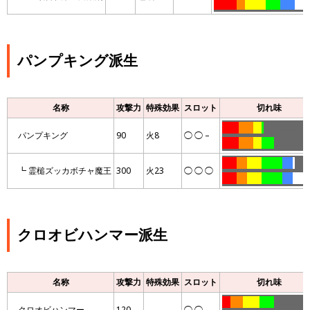
………..
….
……….
…….
…….
….
..
パンプキング派生
名称
攻撃力
特殊効果
スロット
切れ味
……..
…….
….
.
……………………
パンプキング
90
火8
◯ ◯ –
……..
…….
….
……
………………
…….
…..
…….
……….
…..
.
……
┗ 霊槌ズッカボチャ魔王
300
火23
◯ ◯ ◯
…….
…..
…….
……….
…..
……
…
クロオビハンマー派生
名称
攻撃力
特殊効果
スロット
切れ味
….
……
……..
…….
………………
クロオビハンマー
120
◯ ◯ –