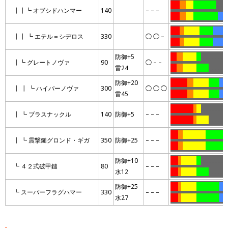
……
….
…..
……………
……
┃┃┗ オブシドハンマー
140
– – –
……
….
…..
…………….
….
…
……
…
……….
………
…….
…
┃┃ ┗ エテル＝シデロス
330
◯ ◯ –
……
…
……….
………
…….
…
防御+5
….
….
………
…
………………
┃┗ グレートノヴァ
90
◯ – –
雷24
….
….
………
……..
……………
防御+20
………..
….
……….
…….
……
┃ ┃ ┗ ハイパーノヴァ
300
◯ ◯ ◯
雷45
………..
….
……….
…….
……
……………
..
…
………………
┃ ┗ ブラスナックル
140
防御+5
– – –
……………
..
……..
……………
…..
…
……………
…………
…
┃ ┗ 震撃鎚グロンド・ギガ
350
防御+25
– – –
…..
…
……………
…………
防御+10
…..
..
……….
…
………………
┗ ４２式破甲鎚
80
– – –
水12
…..
..
……….
……..
……………
防御+25
…..
..
……….
……………
…
┗ スーパーフラグハマー
330
– – –
水27
…..
..
……….
……………
…