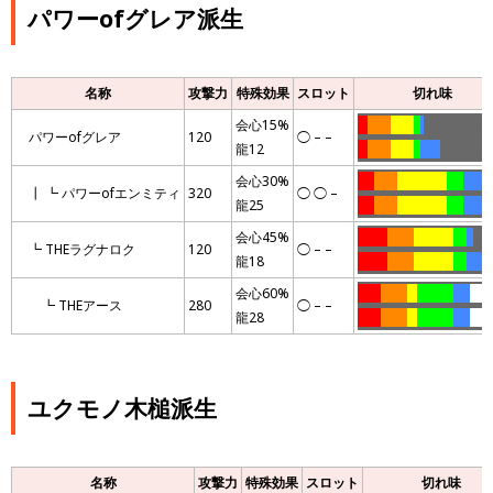
パワーofグレア派生
名称
攻撃力
特殊効果
スロット
切れ味
会心15%
…
…….
…….
..
.
…………………
パワーofグレア
120
◯ – –
龍12
…
…….
…….
..
……
………………
会心30%
…..
…….
……………
…..
……..
┃ ┗ パワーofエンミティ
320
◯ ◯ –
龍25
…..
…….
……………
…..
……..
.
会心45%
………
……..
…………
….
..
……
┗ THEラグナロク
120
◯ – –
龍18
………
……..
…………
….
…..
..
会心60%
…….
……..
…
………..
…..
……
┗ THEアース
280
◯ – –
龍28
…….
……..
…
………..
…..
…….
ユクモノ木槌派生
名称
攻撃力
特殊効果
スロット
切れ味