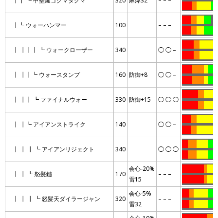
┃┃ ┗ 甲堅鎚ゴグマダグマ
320
麻痺32
– – –
…….
…
……….
…
……
….
…..
…..
…
┃┗ ウォーハンマー
100
– – –
……
….
…..
………
……..
….
………..
┃ ┃┃┃ ┗ ウォークローザー
340
◯ ◯ –
……..
….
………..
…….
……..
…
………
┃ ┃┃┗ ウォースタンプ
160
防御+8
◯ ◯ –
…….
……..
…
………
………..
….
………
┃ ┃┃ ┗ ファイナルウォー
330
防御+15
◯ ◯ ◯
………..
….
………
……
….
…………
…
┃ ┃┗ アイアンストライク
140
◯ ◯ –
……
….
…………
…
….
……
……..
……
┃ ┃ ┃ ┗ アイアンリジェクト
340
◯ ◯ ◯
….
……
……..
……
会心-20%
……………
..
…….
┃ ┃ ┗ 怒髪鎚
170
– – –
雷15
……………
..
…….
会心-5%
…..
…
……….
……
┃ ┃ ┃ ┗ 怒髪天ダイラージャン
320
– – –
雷32
…..
…
……….
……