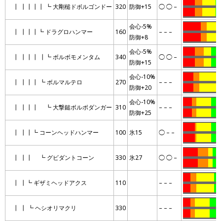
……..
…..
………
…
┃ ┃┃┃┃ ┗ 大剛槌ドボルゴンドー
320
防御+15
◯ ◯ –
……..
…..
………
…
会心-5%
…………
….
………
┃ ┃┃┃┗ ドラグロハンマー
160
– – –
防御+8
…………
….
………
会心-5%
……..
……
…..
……
┃ ┃┃┃ ┃┗ ボルボモメンタム
340
◯ ◯ –
防御+15
……..
……
…..
……
会心-10%
…….
….
…………
┃ ┃┃┃ ┗ ボルマルテロ
270
– – –
防御+20
…….
….
…………
会心-10%
……
…
……….
……
┃ ┃┃┃ ┗ 大撃鎚ボルボダンガー
310
– – –
防御+25
……
…
……….
……
……..
.
……….
……
┃ ┃┃┗ コーンヘッドハンマー
100
氷15
◯ – –
……..
.
……….
………
……….
…….
…
…
┃ ┃┃ ┗ グビダントコーン
330
氷27
◯ ◯ –
……….
…….
…
…
…..
….
…………
…
┃ ┃┗ ギザミヘッドアクス
110
– – –
…..
….
…………
…
…..
…
……….
……
┃ ┃ ┗ ヘシオリマクリ
330
– – –
…..
…
……….
……