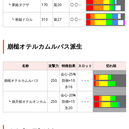
……..
…………
…….
….
…
.
……….
┗ 業鎚ダグザ
170
龍20
◯ ◯ –
……..
…………
…….
….
…
……
…..
…..
…..
………….
…….
…….
…
…..
┗ 咎鎚ドロル
310
龍27
◯ ◯ –
…..
…..
………….
…….
…….
……
..
崩槌オテルカムルバス派生
名称
攻撃力
特殊効果
スロット
切れ味
会心-25%
ll
llll
llllllllll
llll
llllllllllllllllllll
崩槌オテルカムルバス
250
防御+10
– – –
ll
llll
llllllllll
lllllllll
lllllllllllllll
氷16
会心-20%
llllll
lll
llllllllll
llllll
lllllllllllllll
┗ 崩天槌オテルオンカム
250
防御+15
– – –
llllll
lll
llllllllll
lllllllll
ll
llllllllll
氷20