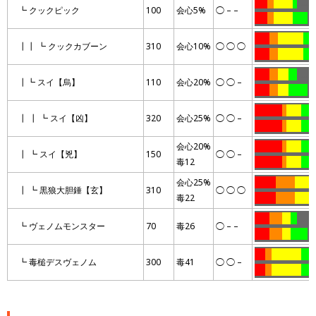
……
…
………
..
………
┗ クックピック
100
会心5%
◯ – –
……
…
………
…….
…
…….
….
…………
……
┃┃ ┗ クックカブーン
310
会心10%
◯ ◯ ◯
…….
….
…………
……
…….
….
…..
….
………
┃┗ スイ【烏】
110
会心20%
◯ ◯ –
…….
….
…..
………
…
………….
..
…….
……
┃ ┃ ┗ スイ【凶】
320
会心25%
◯ ◯ –
………….
..
…….
……
会心20%
………….
..
…….
……
┃ ┗ スイ【兇】
150
◯ ◯ –
毒12
………….
..
…….
……
会心25%
……….
………
…….
…
┃ ┗ 黒狼大胆錘【玄】
310
◯ ◯ ◯
毒22
……….
………
…….
…
…….
……
….
…
………
┗ ヴェノムモンスター
70
毒26
◯ – –
…….
……
….
……..
…
…..
…
…………..
………
┗ 毒槌デスヴェノム
300
毒41
◯ ◯ –
…..
…
…………..
………