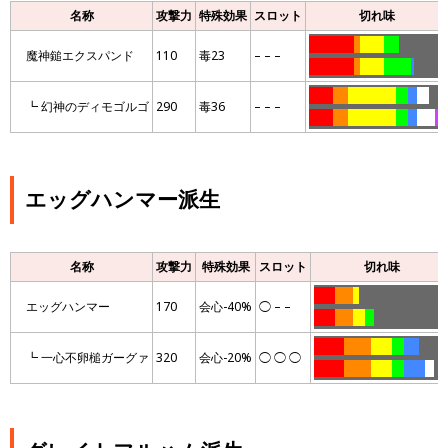
名称
攻撃力
特殊効果
スロット
切れ味
……………
..
……..
…..
……………
魔神鎚エクスパンド
110
毒23
– – –
……………
..
……..
………
.
……….
……..
…..
…………….
….
…
….
…..
┗ 幻神のディモゴルゴ
290
毒36
– – –
……..
…..
…………….
….
…
……
…
エッグハンマー派生
名称
攻撃力
特殊効果
スロット
切れ味
…….
……
..
………………………
エッグハンマー
170
会心-40%
◯ – –
…….
……
….
…
……………………
……….
………
…….
….
…..
………
┗ 一心不卵槌ガーグァ
320
会心-20%
◯ ◯ ◯
……….
………
…….
….
…….
…
….