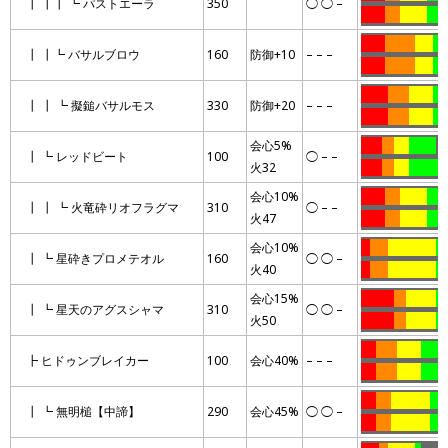
┃ ┃┃ ┗ パストエーラ
350
◯ ◯ –
……..
…..
………
…….
……..
……….
……
…
┃ ┃┗ バサルブロウ
160
防御+10
– – –
……..
……….
……
……
………
…….
……..
……
┃ ┃ ┗ 擬鎚バサルモス
330
防御+20
– – –
………
…….
……..
……
会心5%
…….
….
…..
………
…
┃ ┗ レッドビート
100
◯ – –
火32
…….
….
…..
………….
会心10%
……..
…..
………
…….
┃ ┃ ┗ 火竜砕リオフラグマ
310
◯ – –
火47
……..
…..
………
…….
会心10%
…
……
…………….
……
┃ ┗ 星砕きプロメテオル
160
◯ ◯ –
火40
…
……
…………….
……
会心15%
………..
….
……….
…
┃ ┗ 星天のアグスシャマ
310
◯ ◯ –
火50
………..
….
……….
…
…..
…….
……..
………
┣ ヒドゥンブレイカー
100
会心40%
– – –
…..
…….
……..
………
…..
…..
………….
……
┃ ┗ 無明槌【中諦】
290
会心45%
◯ ◯ –
…..
…..
………….
……