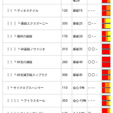
毒26
…….
….
…
……
……
…
┃┃ ┗ ディオステイル
120
爆破15
– – –
……
……
…
…
..
………
┃┃ ┃ ┗ 爆鎚エクスズーニー
330
爆破25
◯ – –
…
..
………
…..
…
……
┃┃ ┗ 爆砕の破鎚
170
爆破26
◯ – –
…..
…
……
……….
….
┃┃ ┃ ┗ 砕巌鎚ノヴァジオ
310
爆破35
◯ ◯ –
……….
….
………..
…
┃┃ ┗ 砕光の滅鎚
260
爆破40
◯ ◯ –
………..
…
……..
…..
┃┃ ┗ 砕光滅尽鎚スィブラク
300
爆破45
◯ ◯ –
……..
…..
….
……
……
┃┗ サイクロプスハンマー
110
会心-5%
– – –
….
……
……
……
…
……
┃ ┃┃┃ ┗ アトラスモール
350
会心-10%
– – –
……
…
……
…….
…
…