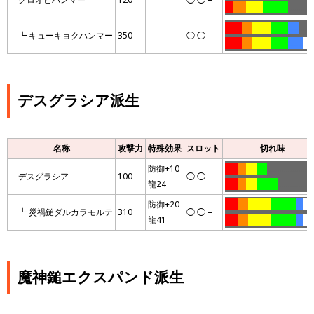
….
……
……..
…………
…………
……..
…..
………
……..
…..
……
┗ キューキョクハンマー
350
◯ ◯ –
……..
…..
………
……..
…….
…
…
デスグラシア派生
名称
攻撃力
特殊効果
スロット
切れ味
防御+10
……
….
…..
…..
……………………
デスグラシア
100
◯ ◯ –
龍24
……
….
…..
……….
………………
防御+20
……
…..
………..
…………
…
…
…
┗ 災禍鎚ダルカラモルテ
310
◯ ◯ –
龍41
……
…..
………..
…………
…
…
魔神鎚エクスパンド派生