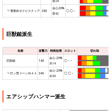
雷24
….
……
……..
…………
…………
会心20%
……..
……
…….
……….
…..
…
.
…
┗ 電竜砕ゼクピスティア
290
◯ ◯ –
雷42
……..
……
…….
……….
…..
…
…
巨獣鎚派生
名称
攻撃力
特殊効果
スロット
切れ味
会心-20%
…..
…….
……..
…..
……………….
巨獣鎚
140
◯ – –
氷14
…..
…….
……..
……….
…………
会心-20%
…..
…..
………….
…….
…….
…
….
┗ 打ッ堕ァーンＭＡＸ
340
◯ ◯ –
氷30
…..
…..
………….
…….
…….
……
.
エアシップハンマー派生