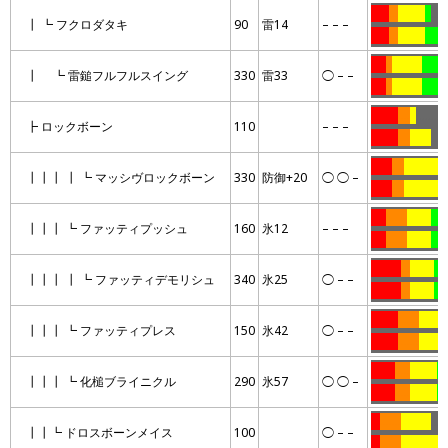
……
…
………
..
……
┃ ┗ フクロダタキ
90
雷14
– – –
……
…
………
…….
…..
..
……….
……
┃ ┗ 雷鎚フルフルスイング
330
雷33
◯ – –
…..
..
……….
……
………
….
..
………
┣ ロックボーン
110
– – –
………
….
…….
……
…….
….
…………
┃┃┃ ┃ ┗ マッシヴロックボーン
330
防御+20
◯ ◯ –
…….
….
…………
…..
…….
……..
…..
┃┃┃ ┗ ファッティプッシュ
160
氷12
– – –
…..
…….
……..
……
……….
…
……..
…
┃┃┃ ┃ ┗ ファッティデモリシュ
340
氷25
◯ – –
……….
…
……..
…
………
…….
………
┃┃┃ ┗ ファッティプレス
150
氷42
◯ – –
………
…….
………
……..
…..
………
…
┃┃┃ ┗ 化槌ブライニクル
290
氷57
◯ ◯ –
……..
…..
………
…
…
…….
……….
……
┃┃┗ ドロスボーンメイス
100
◯ – –
…
…….
……………