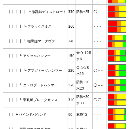
…..
…….
……..
…
……..
…..
………
…
┃┃┃ ┃ ┃ ┗ 激乱鎚ディストロート
330
防御+25
◯ – –
……..
…..
………
…
………..
….
………
┃┃┃ ┃ ┗ ブラックスミス
260
– – –
………..
….
………
…..
…
……….
……
┃┃┃ ┃ ┗ 極黒鎚マーダヴァ
340
– – –
…..
…
……….
……
会心-10%
…….
…
….
……
…
┃┃┃ ┗ アクセルハンマー
150
– – –
水6
…….
…
….
……….
会心-5%
……..
..
…
…………
┃┃┃ ┃ ┗ アブガトーゾハンマー
330
◯ – –
水15
……..
..
…
…………
防御+10
…….
…
….
…………
┃┃┃ ┗ ニトロブートハンマー
170
◯ – –
水20
…….
…
….
…………
防御+20
…….
….
…………
┃┃┃ ┗ 穿孔鎚ブレイクセンス
310
◯ ◯ –
水33
…….
….
…………
……
…
……….
.
…
┃┃┗ バインドバウンド
90
麻痺15
– – –
……
…
……….
…
…….
…
……….
…