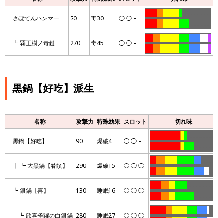
……..
….
………..
..
………………..
さぼてんハンマー
70
毒30
◯ ◯ –
……..
….
………..
…….
……………
…..
…..
………….
…….
…….
……
..
┗ 覇王樹ノ毒鎚
270
毒45
◯ ◯ –
…..
…..
………….
…….
…….
……
..
黒鍋【好吃】派生
名称
攻撃力
特殊効果
スロット
切れ味
………………..
.
..
..
………………..
黒鍋【好吃】
90
爆破4
◯ ◯ –
………………..
.
..
…….
……………
….
……
……..
…………
…..
……….
┃ ┗ 大黒鍋【肴饌】
290
爆破15
◯ ◯ ◯
….
……
……..
…………
…….
…
…..
…….
……
….
……..
………………..
┗ 銀鍋【喜】
130
睡眠16
◯ ◯ ◯
…….
……
….
………….
……………
………..
….
……….
…….
…….
.
…..
┗ 欣喜雀躍の白銀鍋
280
睡眠27
◯ ◯ ◯