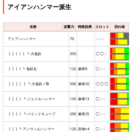
アイアンハンマー派生
名称
攻撃力
特殊効果
スロット
切れ味
……
…
……
………
アイアンハンマー
70
– – –
……
…
……….
.
…
..
….
……….
………
┃┃┃┃┃ ┗ 大鬼鉄
350
◯ ◯ –
..
….
……….
………
….
….
………
…….
┃┃┃┃┗ 鬼鉄丸
120
麻痺8
◯ – –
….
….
………
……
…..
…
……….
……
┃┃┃┃ ┃ ┗ 大鬼鉄ノ尊
300
麻痺20
◯ ◯ ◯
…..
…
……….
……
……..
.
……….
……
┃┃┃┃ ┗ ジェイルハンマー
130
麻痺13
◯ – –
……..
.
……….
……
…..
…….
…………
┃┃┃┃ ┗ バインドキューブ
290
麻痺25
◯ – –
…..
…….
…………
…..
…….
……..
….
┃┃┃┗ アンヴィルハンマー
120
防御+4
◯ – –