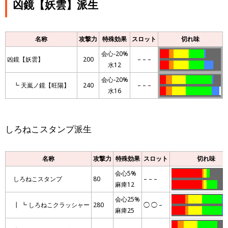
凶鏡【妖雲】派生
名称
攻撃力
特殊効果
スロット
切れ味
会心-20%
llllll
lll
llllllllll
llllllllll
l
llllllllll
凶鏡【妖雲】
200
– – –
水12
llllll
lll
llllllllll
llllllllll
llllll
lllll
会心-20%
llll
llll
lllllllll
lllllllllllllllll
l
lllll
┗ 天嵐ノ鏡【旺陽】
240
– – –
水16
llll
llll
lllllllll
lllllllllllllllll
lllll
l
しろねこスタンプ派生
名称
攻撃力
特殊効果
スロット
切れ味
会心5%
………………..
.
..
..
…………
しろねこスタンプ
80
– – –
麻痺12
………………..
.
..
…….
……
会心25%
………
..
………
………….
….
┃ ┗ しろねこクラッシャー
280
◯ ◯ –
麻痺25
………
..
………
………….
….
….
….
………
………….
……