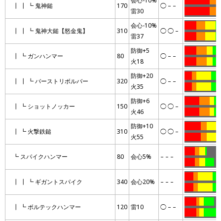
会心-10%
……………..
……
┃ ┃ ┗ 鬼神鎚
170
◯ – –
雷30
……………..
……
会心-10%
……..
……
…….
…
┃ ┃ ┗ 鬼神大鎚【怒金鬼】
310
◯ ◯ –
雷37
……..
……
…….
…
防御+5
……..
…….
….
…
┃ ┗ ガンハンマー
80
◯ – –
火18
……..
…….
….
……
防御+20
…..
…
……….
……
┃ ┃ ┗ バーストリボルバー
320
◯ – –
火35
…..
…
……….
……
防御+6
……….
…….
…
…
┃ ┗ ショットノッカー
150
◯ ◯ –
火46
……….
…….
…
…
防御+10
………..
….
………
┃ ┗ 火撃鉄鎚
310
◯ ◯ –
火55
………..
….
………
…….
…
….
.
………
┗ スパイクハンマー
80
会心5%
– – –
…….
…
….
……
…
……
…
……….
…
┃ ┃ ┗ ギガントスパイク
340
会心20%
– – –
……
…
……….
…
……..
..
…
…….
…
┃ ┗ ボルテックハンマー
120
雷10
◯ – –
……..
..
…
………