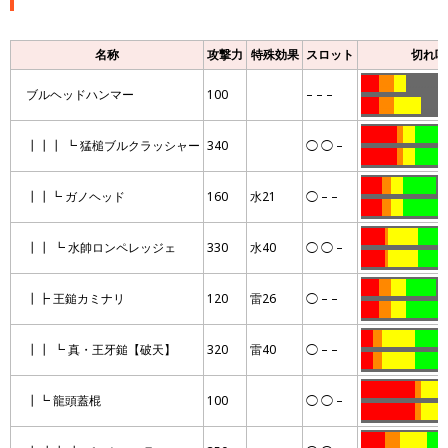
名称
攻撃力
特殊効果
スロット
切れ味
……
…..
….
…………
ブルヘッドハンマー
100
– – –
……
…..
………
………
…………
..
….
………
…
┃┃┃ ┗ 猛槌ブルクラッシャー
340
◯ ◯ –
…………
..
….
………
…….
…
….
………..
…
┃┃┗ ガノヘッド
160
水21
◯ – –
…….
…
….
……………
……..
.
……….
………
┃┃ ┗ 水帥ロンペレッジェ
330
水40
◯ ◯ –
……..
.
……….
………
……
….
…..
……….
…
┃┣ 王鎚カミナリ
120
雷26
◯ – –
……
….
…..
…………
….
…
………..
…………
┃┃ ┗ 真・王牙鎚【破天】
320
雷40
◯ – –
….
…
………..
…………
………………
..
……
…
┃┗ 龍頭蓋棍
100
◯ ◯ –
………………
..
……
…
……..
…..
………
…….