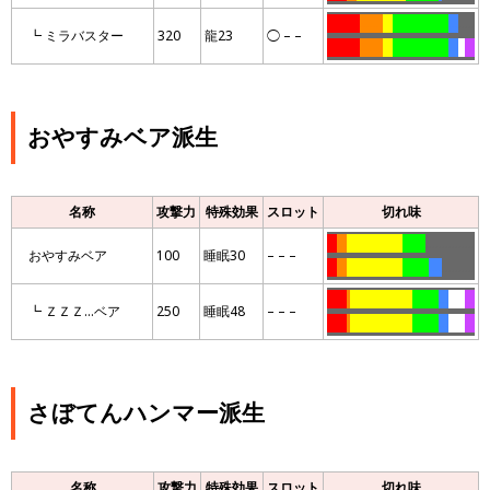
……….
…….
…
……………..
…
…..
┗ ミラバスター
320
龍23
◯ – –
……….
…….
…
……………..
…
..
…
おやすみベア派生
名称
攻撃力
特殊効果
スロット
切れ味
…
…
……………..
…….
……………
おやすみベア
100
睡眠30
– – –
…
…
……………..
……..
….
……….
……
.
……………….
……..
…
…..
…
┗ ＺＺＺ…ベア
250
睡眠48
– – –
……
.
……………….
……..
…
…..
…
さぼてんハンマー派生
名称
攻撃力
特殊効果
スロット
切れ味