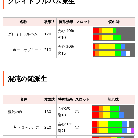
グレイトフルハム派生
名称
攻撃力
特殊効果
スロット
切れ味
会心-40%
……
….
…………
…
………………..
グレイトフルハム
170
– – –
火10
……
….
…………
……..
……………
会心-30%
..
…..
……………..
……
…..
……….
┗ ホールオブミート
310
– – –
火18
..
…..
……………..
……
……
….
…..
混沌の鎚派生
名称
攻撃力
特殊効果
スロット
切れ味
会心5%
…….
…..
…….
……….
.
……………
混沌の鎚
180
◯ – –
龍10
…….
…..
…….
……….
…..
.
……….
会心10%
…..
..
……….
……………
……
..
…..
┃ ┗ ネロ＝カオス
320
◯ – –
龍21
…..
..
……….
……………
……
….
…