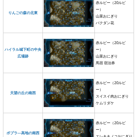
赤ルピー（20ルピ
ー）
りんごの森の北東
山菜おにぎり
バクダン花
赤ルピー（20ルピ
ハイラル城下町の中央
ー）
広場跡
山菜おにぎり
馬宿 宿泊券
赤ルピー（20ルピ
ー）
天望の丘の南西
スイスイ肉おにぎり
ケムリダケ
赤ルピー（20ルピ
ー）
ポプラ―高地の南西
エレキキノコおにぎり