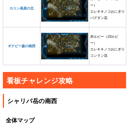
ー）
カリン高原の北
エレキキノコおにぎり
バグダン花
赤ルピー（20ルピ
ー）
ギナビー森の南西
エレキキノコおにぎり
コンラン花
看板チャレンジ攻略
シャリバ岳の南西
全体マップ