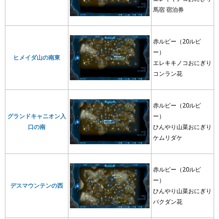
馬宿 宿泊券
赤ルピー（20ルピ
ー）
ヒメイダ山の南東
エレキキノコおにぎり
コンラン花
赤ルピー（20ルピ
グランドキャニオン入
ー）
口の南
ひんやり山菜おにぎり
ケムリダケ
赤ルピー（20ルピ
ー）
デスマウンテンの西
ひんやり山菜おにぎり
バクダン花