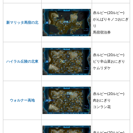
赤ルピー(20ルピー)
がんばりキノコおにぎ
新マリッタ馬宿の北
り
馬宿宿泊券
赤ルピー(20ルピー)
ハイラル丘陵の北東
ピリ辛山菜おにぎり
ケムリダケ
赤ルピー(20ルピー)
ウォルナー高地
肉おにぎり
コンラン花
赤ルピー(20ルピー)