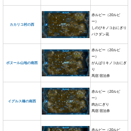
赤ルピー（20ルピ
ー）
カカリコ村の西
しのびキノコおにぎり
バクダン花
赤ルピー（20ルピ
ー）
ボヌール山地の南西
がんばりキノコおにぎ
り
馬宿 宿泊券
赤ルピー（20ルピ
ー）
イグルス橋の南西
肉おにぎり
馬宿 宿泊券
赤ルピー（20ルピ