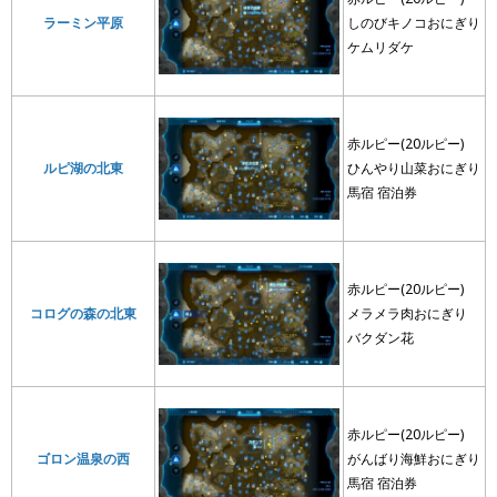
ラーミン平原
しのびキノコおにぎり
ケムリダケ
赤ルピー(20ルピー)
ルピ湖の北東
ひんやり山菜おにぎり
馬宿 宿泊券
赤ルピー(20ルピー)
コログの森の北東
メラメラ肉おにぎり
バクダン花
赤ルピー(20ルピー)
ゴロン温泉の西
がんばり海鮮おにぎり
馬宿 宿泊券