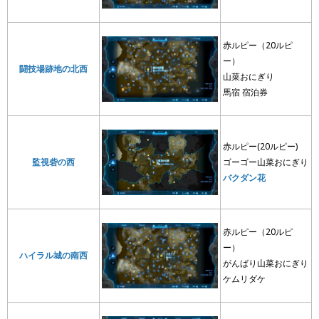
赤ルピー（20ルピ
ー）
闘技場跡地の北西
山菜おにぎり
馬宿 宿泊券
赤ルピー(20ルピー)
監視砦の西
ゴーゴー山菜おにぎり
バクダン花
赤ルピー（20ルピ
ー）
ハイラル城の南西
がんばり山菜おにぎり
ケムリダケ