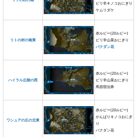
ピリ辛キノコおにぎり
ケムリダケ
赤ルピー(20ルピー)
リトの村の南東
ピリ辛山菜おにぎり
バクダン花
赤ルピー(20ルピー)
ハイラル丘陵の西
ピリ辛山菜おにぎり
馬宿宿泊券
赤ルピー(20ルピー)
がんばりキノコおにぎ
ワシュアの丘の北東
り
バクダン花