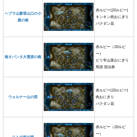
赤ルピー(20ルピー)
ヘブラ山脈登山口の小
キンキン肉おにぎり
屋の南
バクダン花
赤ルピー（20ルピ
ー）
南タバンタ大雪原の南
ピリ辛山菜おにぎり
馬宿 宿泊券
赤ルピー(20ルピー)
ウォルナー山の西
肉おにぎり
バクダン花
赤ルピー（20ルピ
ー）
リトの村の南