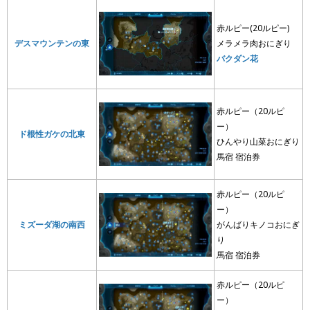
赤ルピー(20ルピー)
デスマウンテンの東
メラメラ肉おにぎり
バクダン花
赤ルピー（20ルピ
ー）
ド根性ガケの北東
ひんやり山菜おにぎり
馬宿 宿泊券
赤ルピー（20ルピ
ー）
ミズーダ湖の南西
がんばりキノコおにぎ
り
馬宿 宿泊券
赤ルピー（20ルピ
ー）