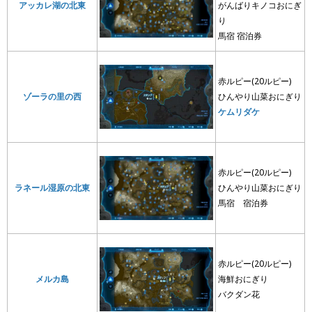
アッカレ湖の北東
がんばりキノコおにぎ
り
馬宿 宿泊券
赤ルピー(20ルピー)
ゾーラの里の西
ひんやり山菜おにぎり
ケムリダケ
赤ルピー(20ルピー)
ラネール湿原の北東
ひんやり山菜おにぎり
馬宿 宿泊券
赤ルピー(20ルピー)
メルカ島
海鮮おにぎり
バクダン花