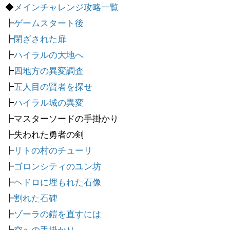
◆
メインチャレンジ攻略一覧
┣
ゲームスタート後
┣
閉ざされた扉
┣
ハイラルの大地へ
┣
四地方の異変調査
┣
五人目の賢者を探せ
┣
ハイラル城の異変
┣マスターソードの手掛かり
┣失われた勇者の剣
┣
リトの村のチューリ
┣
ゴロンシティのユン坊
┣
ヘドロに埋もれた石像
┣
割れた石碑
┣
ゾーラの鎧を直すには
┣
空への手掛かり