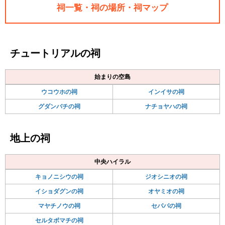
祠一覧・祠の場所・祠マップ
チュートリアルの祠
始まりの空島
ウコウホの祠
インイサの祠
グダンバチの祠
ナチョヤハの祠
地上の祠
中央ハイラル
キョノニシウの祠
ジオシニオの祠
イショダグンの祠
オヤミオの祠
マヤチノウの祠
セパパの祠
セルタボマチの祠