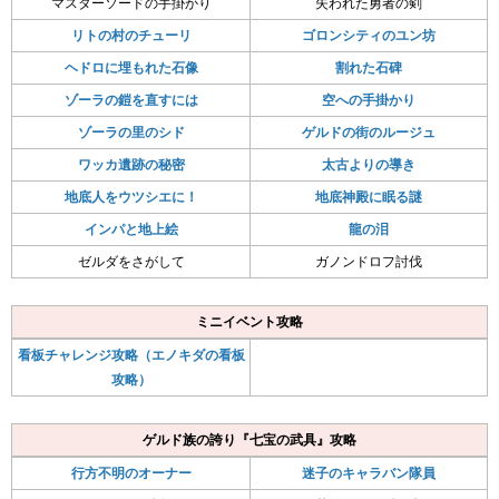
マスターソードの手掛かり
失われた勇者の剣
リトの村のチューリ
ゴロンシティのユン坊
ヘドロに埋もれた石像
割れた石碑
ゾーラの鎧を直すには
空への手掛かり
ゾーラの里のシド
ゲルドの街のルージュ
ワッカ遺跡の秘密
太古よりの導き
地底人をウツシエに！
地底神殿に眠る謎
インパと地上絵
龍の泪
ゼルダをさがして
ガノンドロフ討伐
ミニイベント攻略
看板チャレンジ攻略（エノキダの看板
攻略）
ゲルド族の誇り『七宝の武具』攻略
行方不明のオーナー
迷子のキャラバン隊員