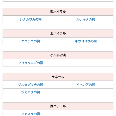
西ハイラル
シナカワカの祠
ルナキタの祠
北ハイラル
エコチウの祠
キウヨヨウの祠
ゲルド砂漠
ソリョタニゴの祠
ラネール
ジルタグマチの祠
イヘンアの祠
ツカロクの祠
西ハテール
マカスラの祠