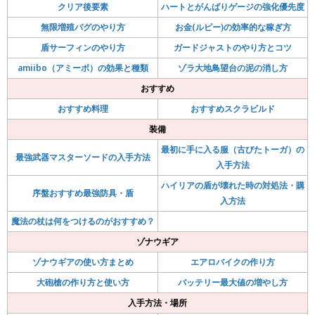
クリア後要素
ハートとがんばりゲージの強化優先度
無限増殖バグのやり方
お金(ルピー)の効率的な稼ぎ方
盾サーフィンのやり方
ガードジャストのやり方とコツ
amiibo（アミーボ）の効果と種類
ゾラ大地鳥望台の泥の消し方
おすすめ
おすすめ料理
おすすめスクラビルド
装備
最初に手に入る服（古びたトーガ）の
最強武器マスターソードの入手方法
入手方法
ハイリアの盾が壊れた時の対処法・購
序盤おすすめ最強防具・盾
入方法
魔法の杖は何をつけるのがおすすめ？
ゾナウギア
ゾナウギアの使い方まとめ
エアロバイクの作り方
大砲槍の作り方と使い方
バッテリー最大値の増やし方
入手方法・場所