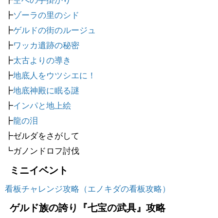
┣
ゾーラの里のシド
┣
ゲルドの街のルージュ
┣
ワッカ遺跡の秘密
┣
太古よりの導き
┣
地底人をウツシエに！
┣
地底神殿に眠る謎
┣
インパと地上絵
┣
龍の泪
┣ゼルダをさがして
┗ガノンドロフ討伐
ミニイベント
看板チャレンジ攻略（エノキダの看板攻略）
ゲルド族の誇り『七宝の武具』攻略