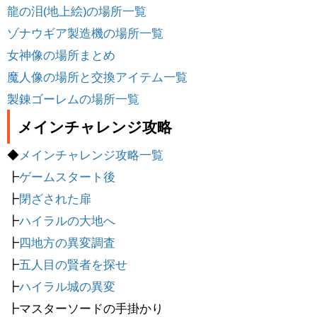
龍の泪(地上絵)の場所一覧
ゾナウギア製造機の場所一覧
女神像の場所まとめ
魔人像の場所と交換アイテム一覧
製錬ゴーレムの場所一覧
メインチャレンジ攻略
◆
メインチャレンジ攻略一覧
┣
ゲームスタート後
┣
閉ざされた扉
┣
ハイラルの大地へ
┣
四地方の異変調査
┣
五人目の賢者を探せ
┣
ハイラル城の異変
┣マスターソードの手掛かり