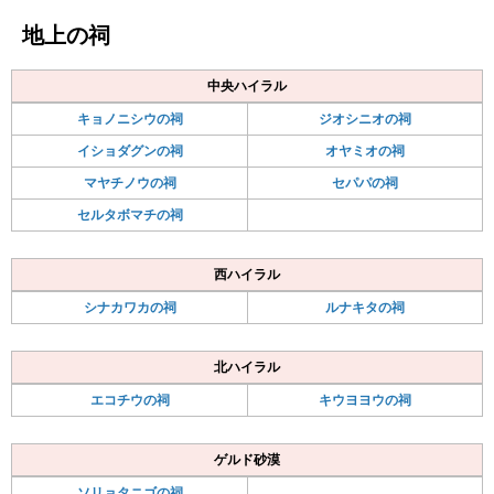
地上の祠
中央ハイラル
キョノニシウの祠
ジオシニオの祠
イショダグンの祠
オヤミオの祠
マヤチノウの祠
セパパの祠
セルタボマチの祠
西ハイラル
シナカワカの祠
ルナキタの祠
北ハイラル
エコチウの祠
キウヨヨウの祠
ゲルド砂漠
ソリョタニゴの祠