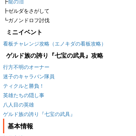
┣
龍の泪
┣ゼルダをさがして
┗ガノンドロフ討伐
ミニイベント
看板チャレンジ攻略（エノキダの看板攻略）
ゲルド族の誇り『七宝の武具』攻略
行方不明のオーナー
迷子のキャラバン隊員
ティクルと勝負！
英雄たちの隠し事
八人目の英雄
ゲルド族の誇り『七宝の武具』
基本情報