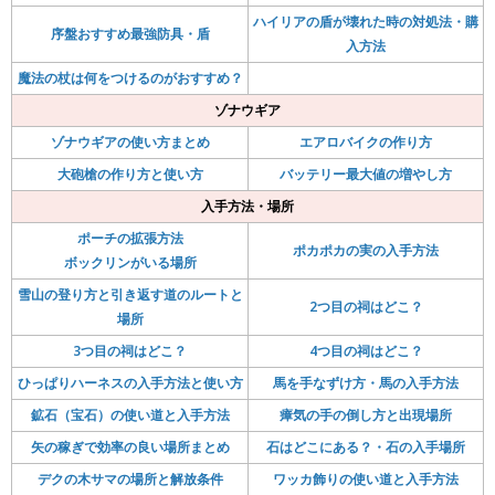
ハイリアの盾が壊れた時の対処法・購
序盤おすすめ最強防具・盾
入方法
魔法の杖は何をつけるのがおすすめ？
ゾナウギア
ゾナウギアの使い方まとめ
エアロバイクの作り方
大砲槍の作り方と使い方
バッテリー最大値の増やし方
入手方法・場所
ポーチの拡張方法
ポカポカの実の入手方法
ボックリンがいる場所
雪山の登り方と引き返す道のルートと
2つ目の祠はどこ？
場所
3つ目の祠はどこ？
4つ目の祠はどこ？
ひっぱりハーネスの入手方法と使い方
馬を手なずけ方・馬の入手方法
鉱石（宝石）の使い道と入手方法
瘴気の手の倒し方と出現場所
矢の稼ぎで効率の良い場所まとめ
石はどこにある？・石の入手場所
デクの木サマの場所と解放条件
ワッカ飾りの使い道と入手方法