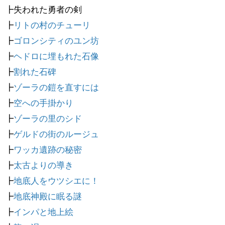
┣失われた勇者の剣
┣
リトの村のチューリ
┣
ゴロンシティのユン坊
┣
ヘドロに埋もれた石像
┣
割れた石碑
┣
ゾーラの鎧を直すには
┣
空への手掛かり
┣
ゾーラの里のシド
┣
ゲルドの街のルージュ
┣
ワッカ遺跡の秘密
┣
太古よりの導き
┣
地底人をウツシエに！
┣
地底神殿に眠る謎
┣
インパと地上絵