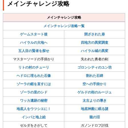
メインチャレンジ攻略
メインチャレンジ攻略
メインチャレンジ攻略一覧
ゲームスタート後
閉ざされた扉
ハイラルの大地へ
四地方の異変調査
五人目の賢者を探せ
ハイラル城の異変
マスターソードの手掛かり
失われた勇者の剣
リトの村のチューリ
ゴロンシティのユン坊
ヘドロに埋もれた石像
割れた石碑
ゾーラの鎧を直すには
空への手掛かり
ゾーラの里のシド
ゲルドの街のルージュ
ワッカ遺跡の秘密
太古よりの導き
地底人をウツシエに！
地底神殿に眠る謎
インパと地上絵
龍の泪
ゼルダをさがして
ガノンドロフ討伐