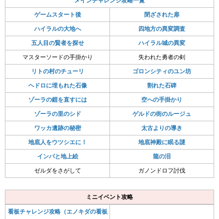
メインチャレンジ攻略一覧
ゲームスタート後
閉ざされた扉
ハイラルの大地へ
四地方の異変調査
五人目の賢者を探せ
ハイラル城の異変
マスターソードの手掛かり
失われた勇者の剣
リトの村のチューリ
ゴロンシティのユン坊
ヘドロに埋もれた石像
割れた石碑
ゾーラの鎧を直すには
空への手掛かり
ゾーラの里のシド
ゲルドの街のルージュ
ワッカ遺跡の秘密
太古よりの導き
地底人をウツシエに！
地底神殿に眠る謎
インパと地上絵
龍の泪
ゼルダをさがして
ガノンドロフ討伐
ミニイベント攻略
看板チャレンジ攻略（エノキダの看板