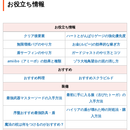
お役立ち情報
お役立ち情報
クリア後要素
ハートとがんばりゲージの強化優先度
無限増殖バグのやり方
お金(ルピー)の効率的な稼ぎ方
盾サーフィンのやり方
ガードジャストのやり方とコツ
amiibo（アミーボ）の効果と種類
ゾラ大地鳥望台の泥の消し方
おすすめ
おすすめ料理
おすすめスクラビルド
装備
最初に手に入る服（古びたトーガ）の
最強武器マスターソードの入手方法
入手方法
ハイリアの盾が壊れた時の対処法・購
序盤おすすめ最強防具・盾
入方法
魔法の杖は何をつけるのがおすすめ？