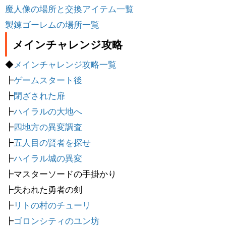
魔人像の場所と交換アイテム一覧
製錬ゴーレムの場所一覧
メインチャレンジ攻略
◆
メインチャレンジ攻略一覧
┣
ゲームスタート後
┣
閉ざされた扉
┣
ハイラルの大地へ
┣
四地方の異変調査
┣
五人目の賢者を探せ
┣
ハイラル城の異変
┣マスターソードの手掛かり
┣失われた勇者の剣
┣
リトの村のチューリ
┣
ゴロンシティのユン坊