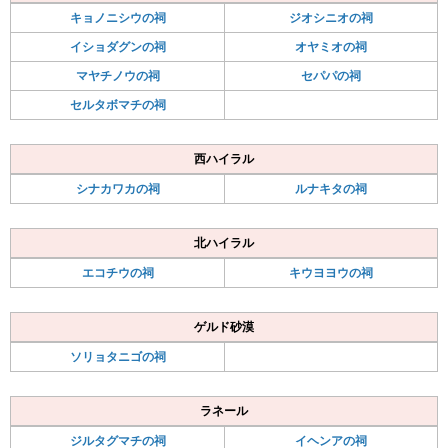
キョノニシウの祠
ジオシニオの祠
イショダグンの祠
オヤミオの祠
マヤチノウの祠
セパパの祠
セルタボマチの祠
西ハイラル
シナカワカの祠
ルナキタの祠
北ハイラル
エコチウの祠
キウヨヨウの祠
ゲルド砂漠
ソリョタニゴの祠
ラネール
ジルタグマチの祠
イヘンアの祠