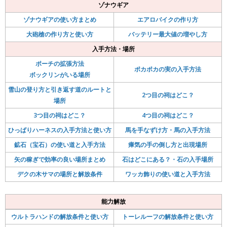
ゾナウギア
ゾナウギアの使い方まとめ
エアロバイクの作り方
大砲槍の作り方と使い方
バッテリー最大値の増やし方
入手方法・場所
ポーチの拡張方法
ポカポカの実の入手方法
ボックリンがいる場所
雪山の登り方と引き返す道のルートと
2つ目の祠はどこ？
場所
3つ目の祠はどこ？
4つ目の祠はどこ？
ひっぱりハーネスの入手方法と使い方
馬を手なずけ方・馬の入手方法
鉱石（宝石）の使い道と入手方法
瘴気の手の倒し方と出現場所
矢の稼ぎで効率の良い場所まとめ
石はどこにある？・石の入手場所
デクの木サマの場所と解放条件
ワッカ飾りの使い道と入手方法
能力解放
ウルトラハンドの解放条件と使い方
トーレルーフの解放条件と使い方