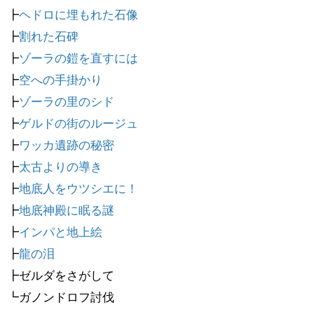
┣
ヘドロに埋もれた石像
┣
割れた石碑
┣
ゾーラの鎧を直すには
┣
空への手掛かり
┣
ゾーラの里のシド
┣
ゲルドの街のルージュ
┣
ワッカ遺跡の秘密
┣
太古よりの導き
┣
地底人をウツシエに！
┣
地底神殿に眠る謎
┣
インパと地上絵
┣
龍の泪
┣ゼルダをさがして
┗ガノンドロフ討伐