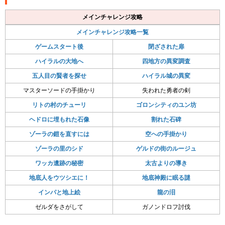
メインチャレンジ攻略
メインチャレンジ攻略一覧
ゲームスタート後
閉ざされた扉
ハイラルの大地へ
四地方の異変調査
五人目の賢者を探せ
ハイラル城の異変
マスターソードの手掛かり
失われた勇者の剣
リトの村のチューリ
ゴロンシティのユン坊
ヘドロに埋もれた石像
割れた石碑
ゾーラの鎧を直すには
空への手掛かり
ゾーラの里のシド
ゲルドの街のルージュ
ワッカ遺跡の秘密
太古よりの導き
地底人をウツシエに！
地底神殿に眠る謎
インパと地上絵
龍の泪
ゼルダをさがして
ガノンドロフ討伐