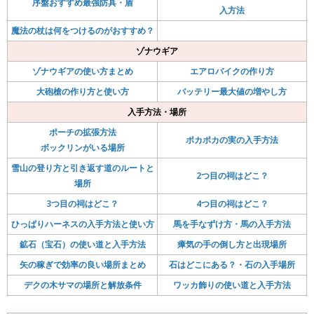
序盤おすすめ最強防具・盾
入方法
魔法の杖は何をつけるのがおすすめ？
ゾナウギア
ゾナウギアの使い方まとめ
エアロバイクの作り方
大砲槍の作り方と使い方
バッテリー最大値の増やし方
入手方法・場所
ポーチの拡張方法
ポカポカの実の入手方法
ボックリンがいる場所
雪山の登り方と引き返す道のルートと
2つ目の祠はどこ？
場所
3つ目の祠はどこ？
4つ目の祠はどこ？
ひっぱりハーネスの入手方法と使い方
馬を手なずけ方・馬の入手方法
鉱石（宝石）の使い道と入手方法
瘴気の手の倒し方と出現場所
矢の稼ぎで効率の良い場所まとめ
石はどこにある？・石の入手場所
デクの木サマの場所と解放条件
ワッカ飾りの使い道と入手方法