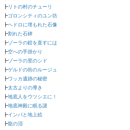
┣
リトの村のチューリ
┣
ゴロンシティのユン坊
┣
ヘドロに埋もれた石像
┣
割れた石碑
┣
ゾーラの鎧を直すには
┣
空への手掛かり
┣
ゾーラの里のシド
┣
ゲルドの街のルージュ
┣
ワッカ遺跡の秘密
┣
太古よりの導き
┣
地底人をウツシエに！
┣
地底神殿に眠る謎
┣
インパと地上絵
┣
龍の泪