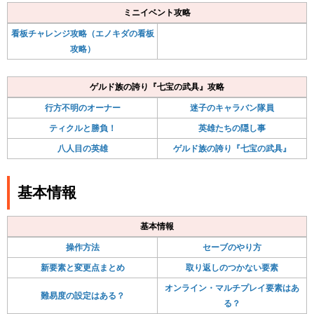
ミニイベント攻略
看板チャレンジ攻略（エノキダの看板
攻略）
ゲルド族の誇り『七宝の武具』攻略
行方不明のオーナー
迷子のキャラバン隊員
ティクルと勝負！
英雄たちの隠し事
八人目の英雄
ゲルド族の誇り『七宝の武具』
基本情報
基本情報
操作方法
セーブのやり方
新要素と変更点まとめ
取り返しのつかない要素
オンライン・マルチプレイ要素はあ
難易度の設定はある？
る？