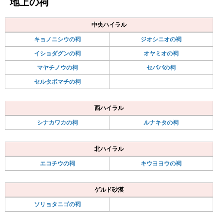
地上の祠
中央ハイラル
キョノニシウの祠
ジオシニオの祠
イショダグンの祠
オヤミオの祠
マヤチノウの祠
セパパの祠
セルタボマチの祠
西ハイラル
シナカワカの祠
ルナキタの祠
北ハイラル
エコチウの祠
キウヨヨウの祠
ゲルド砂漠
ソリョタニゴの祠