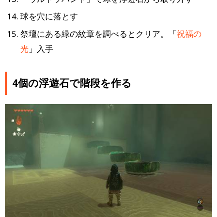
球を穴に落とす
祭壇にある緑の紋章を調べるとクリア。「
祝福の
光
」入手
4個の浮遊石で階段を作る