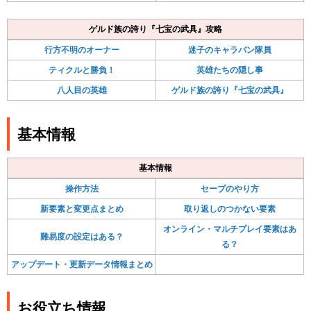
ゲルド族の誇り『七宝の武具』攻略
行方不明のオーナー
迷子のキャラバン隊員
ティクルと勝負！
英雄たちの隠し事
八人目の英雄
ゲルド族の誇り『七宝の武具』
基本情報
基本情報
操作方法
セーブのやり方
新要素と変更点まとめ
取り返しのつかない要素
オンライン・マルチプレイ要素はあ
難易度の設定はある？
る？
アップデート・更新データ情報まとめ
お役立ち情報