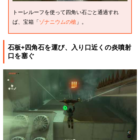
トーレルーフを使って四角い石ごと通過すれ
ば、宝箱「
ゾナニウムの槍
」。
石板+四角石を運び、入り口近くの炎噴射
口を塞ぐ