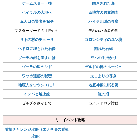
ゲームスタート後
閉ざされた扉
ハイラルの大地へ
四地方の異変調査
五人目の賢者を探せ
ハイラル城の異変
マスターソードの手掛かり
失われた勇者の剣
リトの村のチューリ
ゴロンシティのユン坊
ヘドロに埋もれた石像
割れた石碑
ゾーラの鎧を直すには
空への手掛かり
ゾーラの里のシド
ゲルドの街のルージュ
ワッカ遺跡の秘密
太古よりの導き
地底人をウツシエに！
地底神殿に眠る謎
インパと地上絵
龍の泪
ゼルダをさがして
ガノンドロフ討伐
ミニイベント攻略
看板チャレンジ攻略（エノキダの看板
攻略）