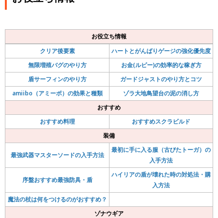
お役立ち情報
クリア後要素
ハートとがんばりゲージの強化優先度
無限増殖バグのやり方
お金(ルピー)の効率的な稼ぎ方
盾サーフィンのやり方
ガードジャストのやり方とコツ
amiibo（アミーボ）の効果と種類
ゾラ大地鳥望台の泥の消し方
おすすめ
おすすめ料理
おすすめスクラビルド
装備
最初に手に入る服（古びたトーガ）の
最強武器マスターソードの入手方法
入手方法
ハイリアの盾が壊れた時の対処法・購
序盤おすすめ最強防具・盾
入方法
魔法の杖は何をつけるのがおすすめ？
ゾナウギア