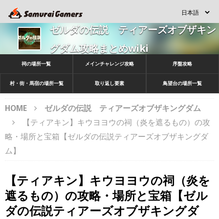
ゼルダの伝説 ティアーズオブザキン
グダム攻略まとめwiki
祠の場所一覧
メインチャレンジ攻略
序盤攻略
村・街・馬宿の場所一覧
取り返し要素
鳥望台の場所一覧
HOME
ゼルダの伝説 ティアーズオブザキングダム
【ティアキン】キウヨヨウの祠（炎を遮るもの）の攻
略・場所と宝箱【ゼルダの伝説ティアーズオブザキングダ
ム】
【ティアキン】キウヨヨウの祠（炎を
遮るもの）の攻略・場所と宝箱【ゼル
ダの伝説ティアーズオブザキングダ