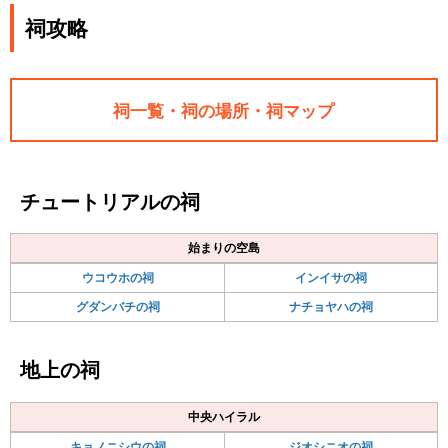
祠攻略
祠一覧・祠の場所・祠マップ
チュートリアルの祠
始まりの空島
ウコウホの祠
インイサの祠
グダンバチの祠
ナチョヤハの祠
地上の祠
中央ハイラル
キョノニシウの祠
ジオシニオの祠