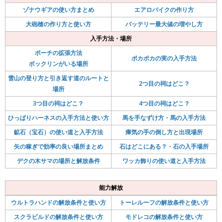
ゾナウギアの使い方まとめ
エアロバイクの作り方
大砲槍の作り方と使い方
バッテリー最大値の増やし方
入手方法・場所
ポーチの拡張方法
ポカポカの実の入手方法
ボックリンがいる場所
雪山の登り方と引き返す道のルートと
2つ目の祠はどこ？
場所
3つ目の祠はどこ？
4つ目の祠はどこ？
ひっぱりハーネスの入手方法と使い方
馬を手なずけ方・馬の入手方法
鉱石（宝石）の使い道と入手方法
瘴気の手の倒し方と出現場所
矢の稼ぎで効率の良い場所まとめ
石はどこにある？・石の入手場所
デクの木サマの場所と解放条件
ワッカ飾りの使い道と入手方法
能力解放
ウルトラハンドの解放条件と使い方
トーレルーフの解放条件と使い方
スクラビルドの解放条件と使い方
モドレコの解放条件と使い方