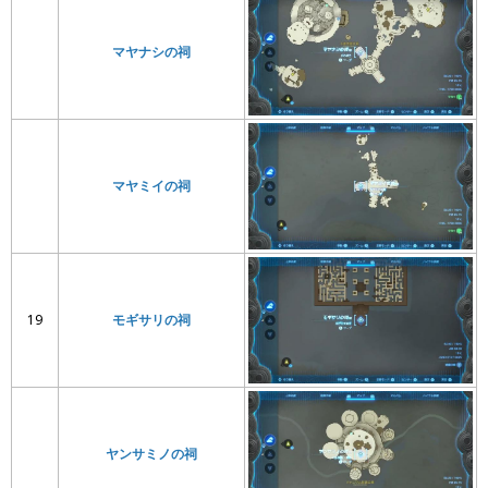
マヤナシの祠
マヤミイの祠
19
モギサリの祠
ヤンサミノの祠