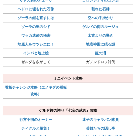
リトの村のチューリ
ゴロンシティのユン坊
ヘドロに埋もれた石像
割れた石碑
ゾーラの鎧を直すには
空への手掛かり
ゾーラの里のシド
ゲルドの街のルージュ
ワッカ遺跡の秘密
太古よりの導き
地底人をウツシエに！
地底神殿に眠る謎
インパと地上絵
龍の泪
ゼルダをさがして
ガノンドロフ討伐
ミニイベント攻略
看板チャレンジ攻略（エノキダの看板
攻略）
ゲルド族の誇り『七宝の武具』攻略
行方不明のオーナー
迷子のキャラバン隊員
ティクルと勝負！
英雄たちの隠し事