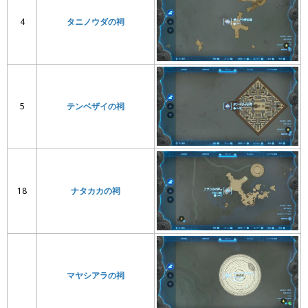
4
タニノウダの祠
5
テンベザイの祠
18
ナタカカの祠
マヤシアラの祠