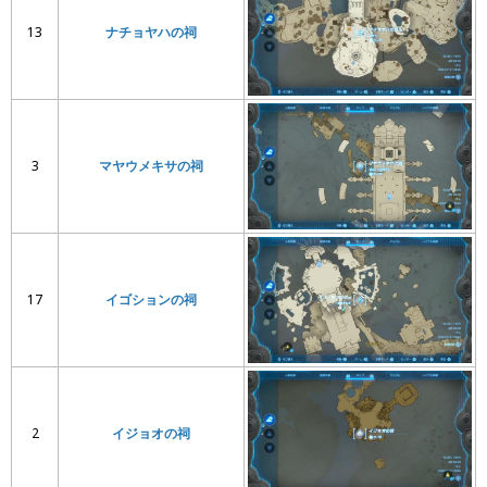
13
ナチョヤハの祠
3
マヤウメキサの祠
17
イゴションの祠
2
イジョオの祠