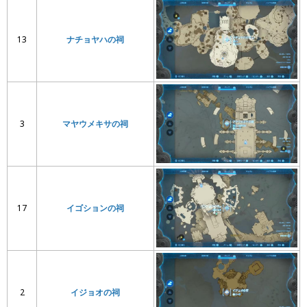
13
ナチョヤハの祠
3
マヤウメキサの祠
17
イゴションの祠
2
イジョオの祠