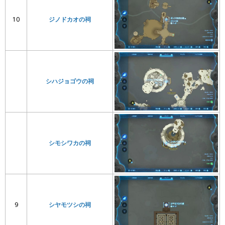
10
ジノドカオの祠
シハジョゴウの祠
シモシワカの祠
9
シヤモツシの祠