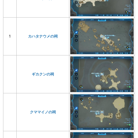
1
カハタナウメの祠
ギカクンの祠
クママイノの祠