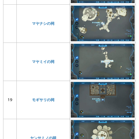
マヤナシの祠
マヤミイの祠
19
モギサリの祠
ヤンサミノの祠