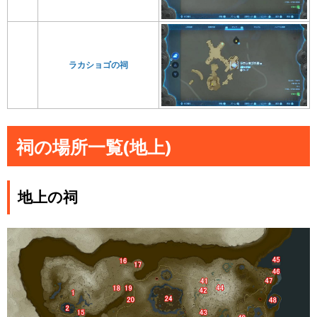
ラカショゴの祠
祠の場所一覧(地上)
地上の祠