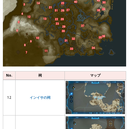
No.
祠
マップ
12
インイサの祠