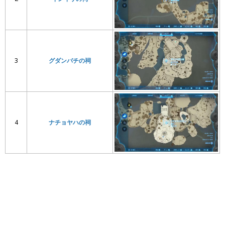
3
グダンバチの祠
4
ナチョヤハの祠