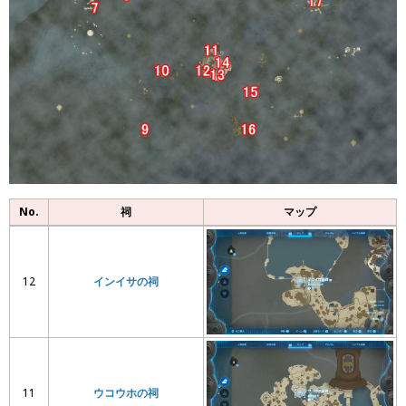
No.
祠
マップ
12
インイサの祠
11
ウコウホの祠