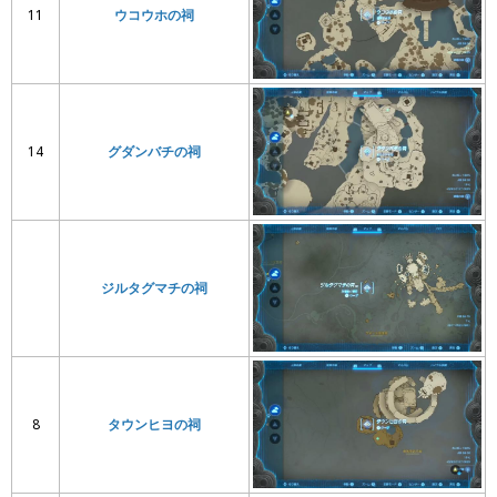
11
ウコウホの祠
14
グダンバチの祠
ジルタグマチの祠
8
タウンヒヨの祠