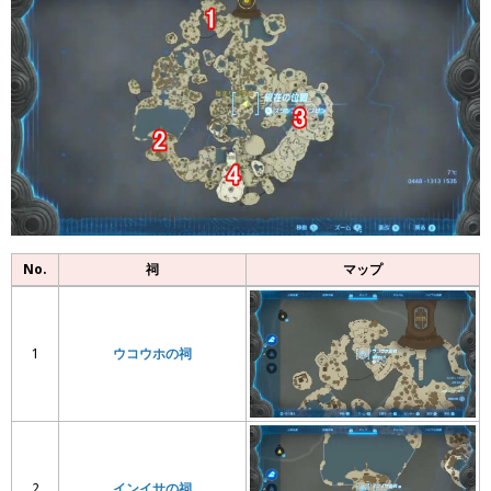
No.
祠
マップ
1
ウコウホの祠
2
インイサの祠