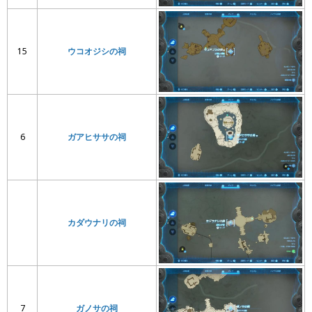
15
ウコオジシの祠
6
ガアヒササの祠
カダウナリの祠
7
ガノサの祠