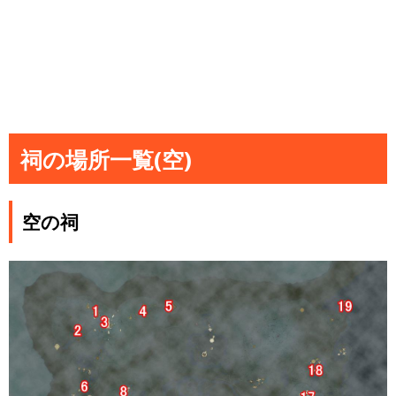
祠の場所一覧(空)
空の祠