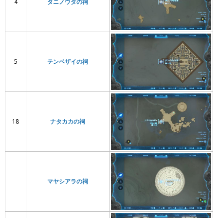
4
タニノウダの祠
5
テンベザイの祠
18
ナタカカの祠
マヤシアラの祠