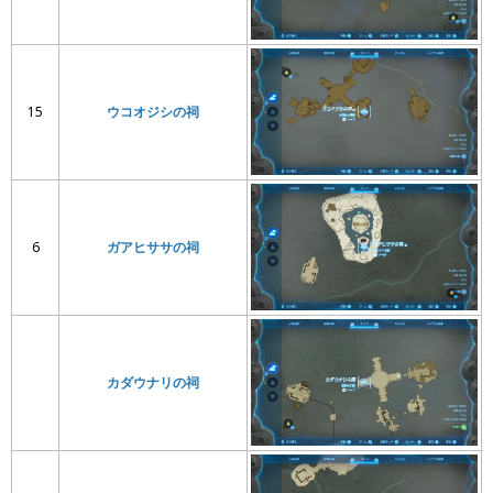
15
ウコオジシの祠
6
ガアヒササの祠
カダウナリの祠