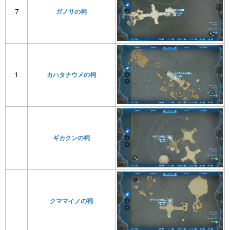
7
ガノサの祠
1
カハタナウメの祠
ギカクンの祠
クママイノの祠