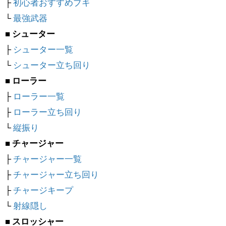
├
初心者おすすめブキ
└
最強武器
■ シューター
├
シューター一覧
└
シューター立ち回り
■ ローラー
├
ローラー一覧
├
ローラー立ち回り
└
縦振り
■ チャージャー
├
チャージャー一覧
├
チャージャー立ち回り
├
チャージキープ
└
射線隠し
■ スロッシャー