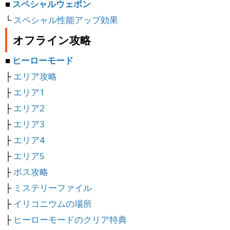
■
スペシャルウェポン
└
スペシャル性能アップ効果
オフライン攻略
■
ヒーローモード
├
エリア攻略
├
エリア1
├
エリア2
├
エリア3
├
エリア4
├
エリア5
├
ボス攻略
├
ミステリーファイル
├
イリコニウムの場所
├
ヒーローモードのクリア特典