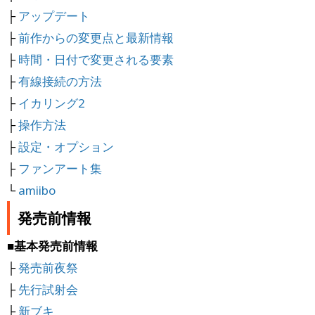
├
アップデート
├
前作からの変更点と最新情報
├
時間・日付で変更される要素
├
有線接続の方法
├
イカリング2
├
操作方法
├
設定・オプション
├
ファンアート集
└
amiibo
発売前情報
■基本発売前情報
├
発売前夜祭
├
先行試射会
├
新ブキ