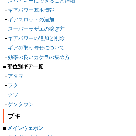
├
スパイキーにできること詳細
├
ギアパワー基本情報
├
ギアスロットの追加
├
スーパーサザエの稼ぎ方
├
ギアパワーの追加と削除
├
ギアの取り寄せについて
└
効率の良いカケラの集め方
■ 部位別ギア一覧
├
アタマ
├
フク
├
クツ
└
ゲソタウン
ブキ
■
メインウェポン