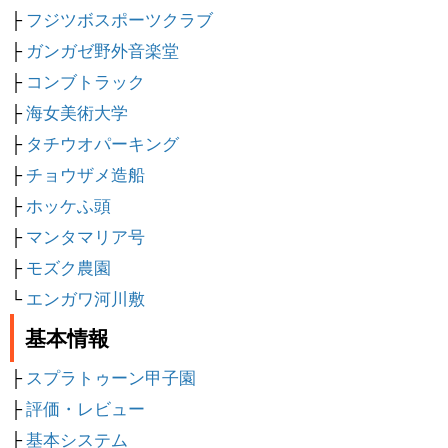
├
フジツボスポーツクラブ
├
ガンガゼ野外音楽堂
├
コンブトラック
├
海女美術大学
├
タチウオパーキング
├
チョウザメ造船
├
ホッケふ頭
├
マンタマリア号
├
モズク農園
└
エンガワ河川敷
基本情報
├
スプラトゥーン甲子園
├
評価・レビュー
├
基本システム