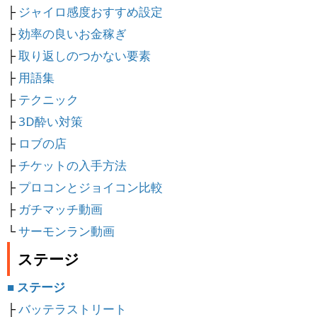
├
ジャイロ感度おすすめ設定
├
効率の良いお金稼ぎ
├
取り返しのつかない要素
├
用語集
├
テクニック
├
3D酔い対策
├
ロブの店
├
チケットの入手方法
├
プロコンとジョイコン比較
├
ガチマッチ動画
└
サーモンラン動画
ステージ
■ ステージ
├
バッテラストリート