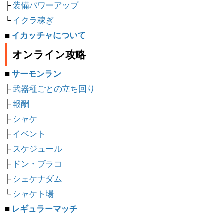
├
装備パワーアップ
└
イクラ稼ぎ
■
イカッチャについて
オンライン攻略
■
サーモンラン
├
武器種ごとの立ち回り
├
報酬
├
シャケ
├
イベント
├
スケジュール
├
ドン・ブラコ
├
シェケナダム
└
シャケト場
■
レギュラーマッチ