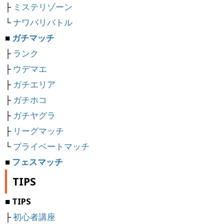
├
ミステリゾーン
└
ナワバリバトル
■
ガチマッチ
├
ランク
├
ウデマエ
├
ガチエリア
├
ガチホコ
├
ガチヤグラ
├
リーグマッチ
└
プライベートマッチ
■
フェスマッチ
TIPS
■ TIPS
├
初心者講座