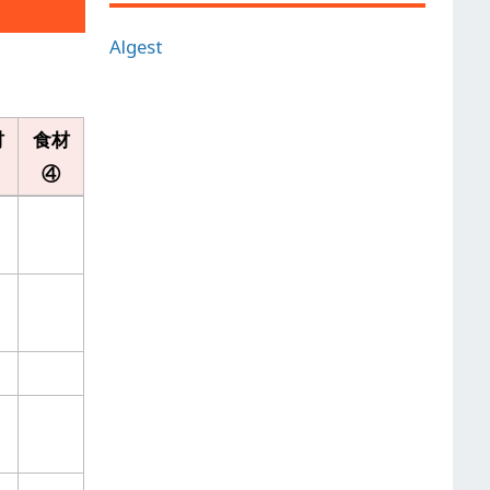
Algest
材
食材
④