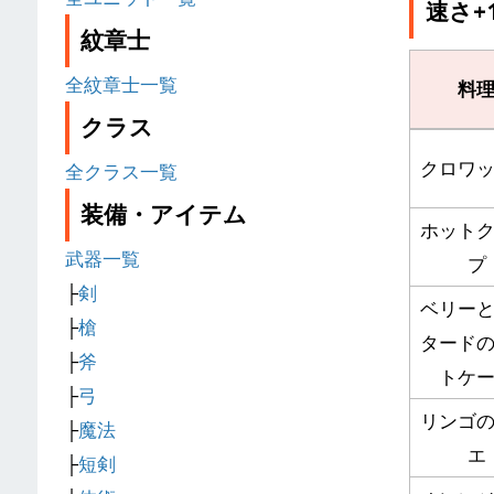
速さ+
紋章士
全紋章士一覧
料
クラス
クロワ
全クラス一覧
装備・アイテム
ホット
武器一覧
プ
├
剣
ベリー
├
槍
タード
├
斧
トケ
├
弓
リンゴ
├
魔法
エ
├
短剣