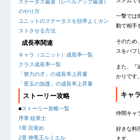
ステムで
ステータス厳選（レベルアップ厳選）
のやり方
一撃では
ユニットのステータスを効率よくカン
動で相手
ストさせる方法
そのため
成長率関連
スをバフ
キャラ（ユニット）成長率一覧
クラス成長率一覧
また、『
「努力の才」の成長率上昇量
かりです
「星玉の加護」の成長率上昇量
キャ
ストーリー攻略
■
ストーリー攻略一覧
仲間キャ
序章 紋章士
1章 目覚め
好きな料
2章 神竜王ルミエル
ます。