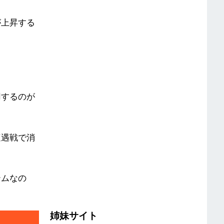
が上昇する
用するのが
遭遇戦で消
テムなの
姉妹サイト