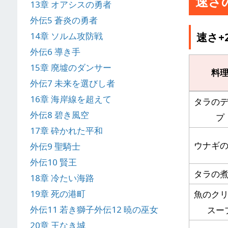
速さ
13章 オアシスの勇者
外伝5 蒼炎の勇者
14章 ソルム攻防戦
速さ+
外伝6 導き手
15章 廃墟のダンサー
料
外伝7 未来を選びし者
16章 海岸線を超えて
タラの
外伝8 碧き風空
プ
17章 砕かれた平和
ウナギ
外伝9 聖騎士
外伝10 賢王
タラの
18章 冷たい海路
19章 死の港町
魚のク
外伝11 若き獅子
外伝12 暁の巫女
スー
20章 王なき城