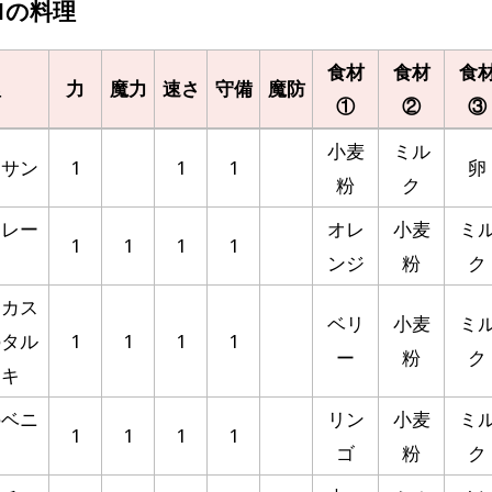
1の料理
食材
食材
食
理
力
魔力
速さ
守備
魔防
①
②
③
小麦
ミル
ッサン
1
1
1
卵
粉
ク
クレー
オレ
小麦
ミ
1
1
1
1
ンジ
粉
ク
とカス
ベリ
小麦
ミ
のタル
1
1
1
1
ー
粉
ク
ーキ
のベニ
リン
小麦
ミ
1
1
1
1
ゴ
粉
ク