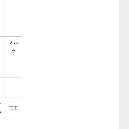
ミル
ク
レ
モモ
ジ