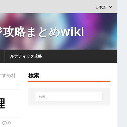
攻略まとめwiki
ルナティック攻略
検索
すすめ料
理
0