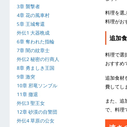
3章 襲撃者
料理を選
4章 花の風車村
料理がお
5章 王城奪還
外伝1 大器晩成
追加
6章 奪われた指輪
7章 闇の紋章士
料理で選
外伝2 秘密の行商人
おすすめ
8章 勇ましき王国
9章 激突
追加食材
10章 邪竜ソンブル
費してし
11章 撤退
また、追
外伝3 聖王女
で、料理
12章 砂漠の自警団
外伝4 草原の公女