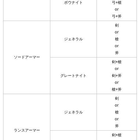
ボウナイト
弓+槍
or
弓+斧
剣
or
ジェネラル
槍
or
斧
ソードアーマー
剣+槍
or
グレートナイト
剣+斧
or
槍+斧
剣
or
ジェネラル
槍
or
斧
ランスアーマー
剣+槍