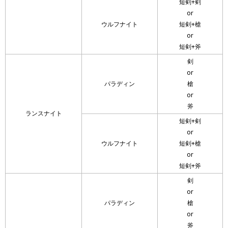
短剣+剣
or
ウルフナイト
短剣+槍
or
短剣+斧
剣
or
パラディン
槍
or
斧
ランスナイト
短剣+剣
or
ウルフナイト
短剣+槍
or
短剣+斧
剣
or
パラディン
槍
or
斧