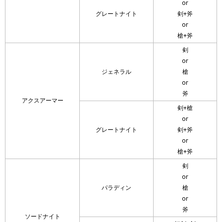
or
グレートナイト
剣+斧
or
槍+斧
剣
or
ジェネラル
槍
or
斧
アクスアーマー
剣+槍
or
グレートナイト
剣+斧
or
槍+斧
剣
or
パラディン
槍
or
斧
ソードナイト