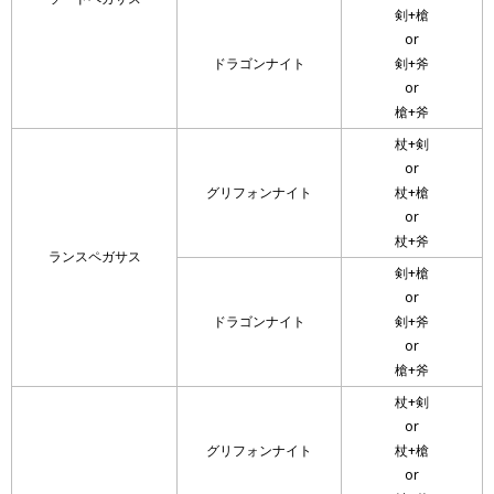
剣+槍
or
ドラゴンナイト
剣+斧
or
槍+斧
杖+剣
or
グリフォンナイト
杖+槍
or
杖+斧
ランスペガサス
剣+槍
or
ドラゴンナイト
剣+斧
or
槍+斧
杖+剣
or
グリフォンナイト
杖+槍
or