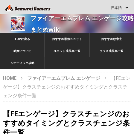
ファイアーエムブレム エンゲージ攻略
まとめwiki
TOPに戻る
おすすめ最強ユニット
おすすめ紋章士
結婚について
ユニット成長率一覧
クラス成長率一覧
ルナティック攻略
HOME
ファイアーエムブレム エンゲージ
【FEエン
ゲージ】クラスチェンジのおすすめタイミングとクラスチ
ェンジ条件一覧
【FEエンゲージ】クラスチェンジのお
すすめタイミングとクラスチェンジ条
件一覧