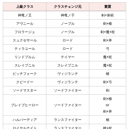
上級クラス
クラスチェンジ元
素質
神竜ノ王
神竜ノ子
剣+体術
アヴニール
ノーブル
剣+槍
フロラージュ
ノーブル
剣+魔+杖
スュクセサール
ロード
剣+斧
ティラユール
ロード
弓
リンドブルム
テイマー
魔+杖
スレイプニル
スレイプニル
魔+杖
ピッチフォーク
ヴィジランテ
槍
クピードー
ヴィジランテ
剣+弓
ソードマスター
ソードファイター
剣
剣+槍
ブレイブヒーロー
ソードファイター
or
剣+斧
ハルバーディア
ランスファイター
槍
ロイヤルナイト
ランスファイター
槍+杖