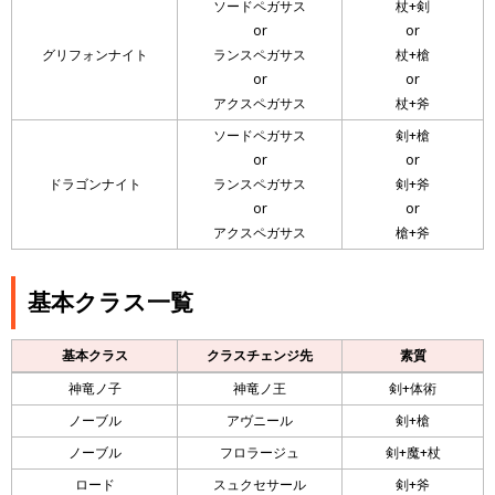
ソードペガサス
杖+剣
or
or
グリフォンナイト
ランスペガサス
杖+槍
or
or
アクスペガサス
杖+斧
ソードペガサス
剣+槍
or
or
ドラゴンナイト
ランスペガサス
剣+斧
or
or
アクスペガサス
槍+斧
基本クラス一覧
基本クラス
クラスチェンジ先
素質
神竜ノ子
神竜ノ王
剣+体術
ノーブル
アヴニール
剣+槍
ノーブル
フロラージュ
剣+魔+杖
ロード
スュクセサール
剣+斧