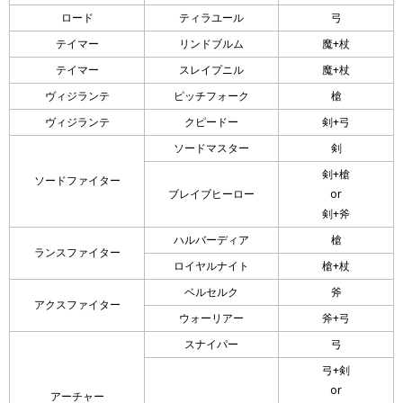
ロード
ティラユール
弓
テイマー
リンドブルム
魔+杖
テイマー
スレイプニル
魔+杖
ヴィジランテ
ピッチフォーク
槍
ヴィジランテ
クピードー
剣+弓
ソードマスター
剣
剣+槍
ソードファイター
ブレイブヒーロー
or
剣+斧
ハルバーディア
槍
ランスファイター
ロイヤルナイト
槍+杖
ベルセルク
斧
アクスファイター
ウォーリアー
斧+弓
スナイパー
弓
弓+剣
or
アーチャー