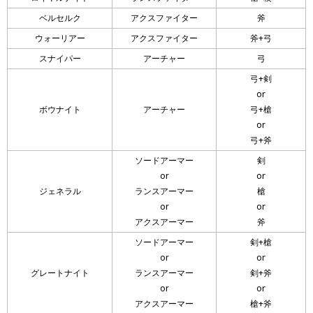
ベルセルク
アクスファイター
斧
ウォーリアー
アクスファイター
斧+弓
スナイパー
アーチャー
弓
弓+剣
or
ボウナイト
アーチャー
弓+槍
or
弓+斧
ソードアーマー
剣
or
or
ジェネラル
ランスアーマー
槍
or
or
アクスアーマー
斧
ソードアーマー
剣+槍
or
or
グレートナイト
ランスアーマー
剣+斧
or
or
アクスアーマー
槍+斧