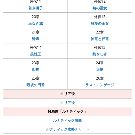
外伝11
外伝12
若き獅子
暁の巫女
20章
外伝13
王なき城
慈愛の王女
21章
22章
帰還
神竜と邪竜
外伝14
外伝15
英雄王
紡ぎし者
23章
24章
四狗
追憶
25章
26章
最後の門番
ラストエンゲージ
クリア後
クリア後
難易度「ルナティック」
ルナティック攻略
ルナティック攻略チャート