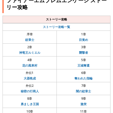
ファイアーエムブレムエンゲージ ストー
リー攻略
ストーリー攻略
ストーリー攻略一覧
序章
1章
紋章士
目覚め
2章
3章
神竜王ルミエル
襲撃者
4章
5章
花の風車村
王城奪還
外伝1
6章
大器晩成
奪われた指輪
外伝2
7章
秘密の行商人
闇の紋章士
8章
9章
勇ましき王国
激突
10章
11章