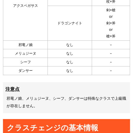
杖+斧
アクスペガサス
剣+槍
or
ドラゴンナイト
剣+斧
or
槍+斧
邪竜ノ娘
なし
–
メリュジーヌ
なし
–
シーフ
なし
–
ダンサー
なし
–
注意点
邪竜ノ娘、メリュジーヌ、シーフ、ダンサーは特殊なクラスで上級職
が存在しません。
クラスチェンジの基本情報