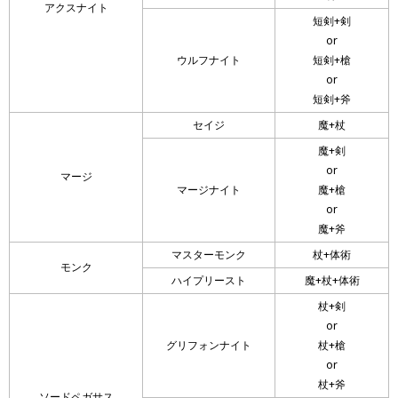
アクスナイト
短剣+剣
or
ウルフナイト
短剣+槍
or
短剣+斧
セイジ
魔+杖
魔+剣
or
マージ
マージナイト
魔+槍
or
魔+斧
マスターモンク
杖+体術
モンク
ハイプリースト
魔+杖+体術
杖+剣
or
グリフォンナイト
杖+槍
or
杖+斧
ソードペガサス