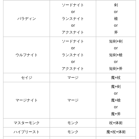
ソードナイト
剣
or
or
パラディン
ランスナイト
槍
or
or
アクスナイト
斧
ソードナイト
短剣+剣
or
or
ウルフナイト
ランスナイト
短剣+槍
or
or
アクスナイト
短剣+斧
セイジ
マージ
魔+杖
魔+剣
or
マージナイト
マージ
魔+槍
or
魔+斧
マスターモンク
モンク
杖+体術
ハイプリースト
モンク
魔+杖+体術