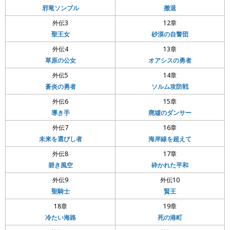
邪竜ソンブル
撤退
外伝3
12章
聖王女
砂漠の自警団
外伝4
13章
草原の公女
オアシスの勇者
外伝5
14章
蒼炎の勇者
ソルム攻防戦
外伝6
15章
導き手
廃墟のダンサー
外伝7
16章
未来を選びし者
海岸線を超えて
外伝8
17章
碧き風空
砕かれた平和
外伝9
外伝10
聖騎士
賢王
18章
19章
冷たい海路
死の港町