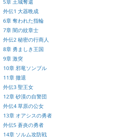
5章 王城奪還
外伝1 大器晩成
6章 奪われた指輪
7章 闇の紋章士
外伝2 秘密の行商人
8章 勇ましき王国
9章 激突
10章 邪竜ソンブル
11章 撤退
外伝3 聖王女
12章 砂漠の自警団
外伝4 草原の公女
13章 オアシスの勇者
外伝5 蒼炎の勇者
14章 ソルム攻防戦