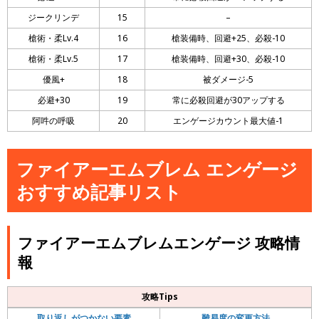
ジークリンデ
15
–
槍術・柔Lv.4
16
槍装備時、回避+25、必殺-10
槍術・柔Lv.5
17
槍装備時、回避+30、必殺-10
優風+
18
被ダメージ-5
必避+30
19
常に必殺回避が30アップする
阿吽の呼吸
20
エンゲージカウント最大値-1
ファイアーエムブレム エンゲージ
おすすめ記事リスト
ファイアーエムブレムエンゲージ 攻略情
報
攻略Tips
取り返しがつかない要素
難易度の変更方法