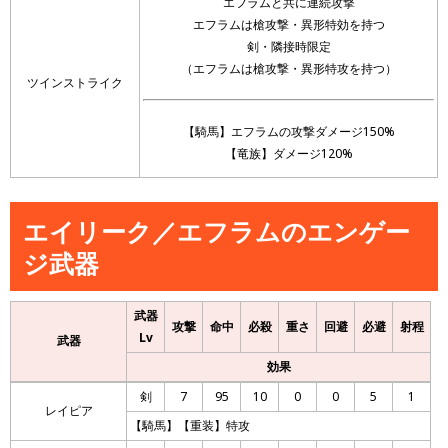
エフラムと共に連続攻撃
エフラムは槍攻撃・異形特効を持つ
剣・隣接時限定
（エフラムは槍攻撃・異形特攻を持つ）
ツインストライク
【騎馬】エフラムの攻撃ダメージ150%
【竜族】ダメージ120%
エイリーク／エフラムのエンゲー
ジ武器
武器
攻撃
命中
必殺
重さ
回避
必避
射程
Lv
武器
効果
剣
7
95
10
0
0
5
1
レイピア
【騎馬】【重装】特攻