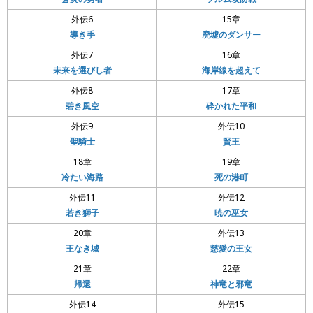
外伝6
15章
導き手
廃墟のダンサー
外伝7
16章
未来を選びし者
海岸線を超えて
外伝8
17章
碧き風空
砕かれた平和
外伝9
外伝10
聖騎士
賢王
18章
19章
冷たい海路
死の港町
外伝11
外伝12
若き獅子
暁の巫女
20章
外伝13
王なき城
慈愛の王女
21章
22章
帰還
神竜と邪竜
外伝14
外伝15