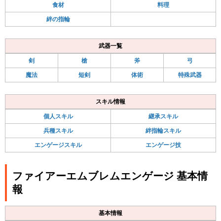
食材
料理
絆の指輪
武器一覧
剣
槍
斧
弓
魔法
短剣
体術
特殊武器
スキル情報
個人スキル
継承スキル
兵種スキル
絆指輪スキル
エンゲージスキル
エンゲージ技
ファイアーエムブレムエンゲージ 基本情
報
基本情報