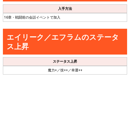
入手方法
16章・戦闘前の会話イベントで加入
エイリーク／エフラムのステータ
ス上昇
ステータス上昇
魔力+／技++／幸運++