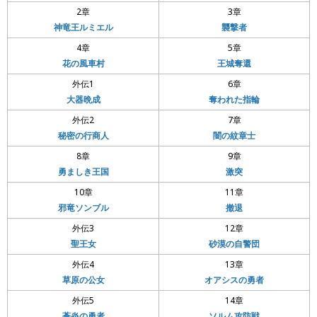
2章
3章
神竜王ルミエル
襲撃者
4章
5章
花の風車村
王城奪還
外伝1
6章
大器晩成
奪われた指輪
外伝2
7章
秘密の行商人
闇の紋章士
8章
9章
勇ましき王国
激突
10章
11章
邪竜ソンブル
撤退
外伝3
12章
聖王女
砂漠の自警団
外伝4
13章
草原の公女
オアシスの勇者
外伝5
14章
蒼炎の勇者
ソルム攻防戦