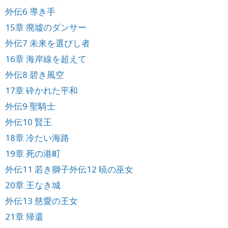
外伝6 導き手
15章 廃墟のダンサー
外伝7 未来を選びし者
16章 海岸線を超えて
外伝8 碧き風空
17章 砕かれた平和
外伝9 聖騎士
外伝10 賢王
18章 冷たい海路
19章 死の港町
外伝11 若き獅子
外伝12 暁の巫女
20章 王なき城
外伝13 慈愛の王女
21章 帰還