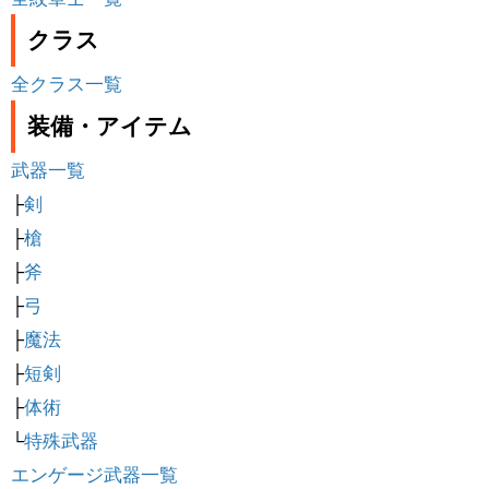
クラス
全クラス一覧
装備・アイテム
武器一覧
├
剣
├
槍
├
斧
├
弓
├
魔法
├
短剣
├
体術
└
特殊武器
エンゲージ武器一覧