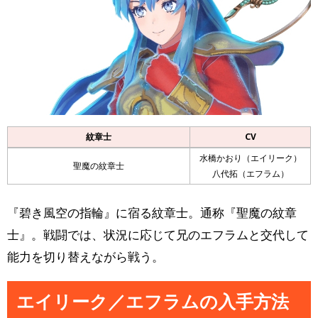
紋章士
CV
水橋かおり（エイリーク）
聖魔の紋章士
八代拓（エフラム）
『碧き風空の指輪』に宿る紋章士。通称『聖魔の紋章
士』。戦闘では、状況に応じて兄のエフラムと交代して
能力を切り替えながら戦う。
エイリーク／エフラムの入手方法