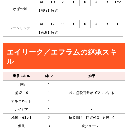
剣
10
70
0
0
0
9
1~2
かぜの剣
【飛行】特攻
剣
12
90
0
0
0
9
1
ジークリンデ
【異形】特攻
エイリーク／エフラムの継承スキ
ル
継承スキル
絆LV
効果
月輪
1
必避+10
1
常に必殺回避が10アップする
オルタネイト
1
レイピア
1
–
槍術・柔Lv.1
2
槍装備時、回避+10、必殺-10
優風
3
被ダメージ-3