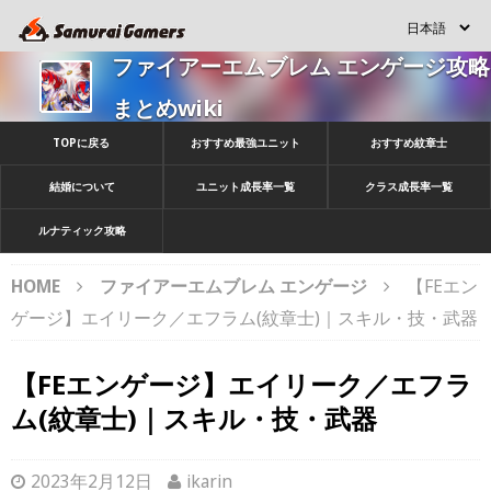
ファイアーエムブレム エンゲージ攻略
まとめwiki
TOPに戻る
おすすめ最強ユニット
おすすめ紋章士
結婚について
ユニット成長率一覧
クラス成長率一覧
ルナティック攻略
HOME
ファイアーエムブレム エンゲージ
【FEエン
ゲージ】エイリーク／エフラム(紋章士)｜スキル・技・武器
【FEエンゲージ】エイリーク／エフラ
ム(紋章士)｜スキル・技・武器
2023年2月12日
ikarin