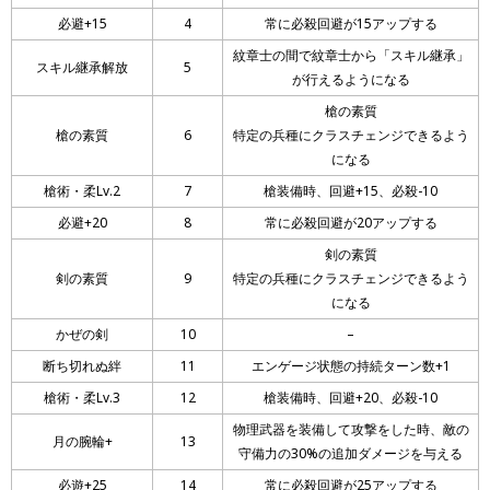
必避+15
4
常に必殺回避が15アップする
紋章士の間で紋章士から「スキル継承」
スキル継承解放
5
が行えるようになる
槍の素質
槍の素質
6
特定の兵種にクラスチェンジできるよう
になる
槍術・柔Lv.2
7
槍装備時、回避+15、必殺-10
必避+20
8
常に必殺回避が20アップする
剣の素質
剣の素質
9
特定の兵種にクラスチェンジできるよう
になる
かぜの剣
10
–
断ち切れぬ絆
11
エンゲージ状態の持続ターン数+1
槍術・柔Lv.3
12
槍装備時、回避+20、必殺-10
物理武器を装備して攻撃をした時、敵の
月の腕輪+
13
守備力の30%の追加ダメージを与える
必遊+25
14
常に必殺回避が25アップする