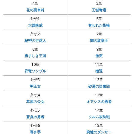
4章
5章
花の風車村
王城奪還
外伝1
6章
大器晩成
奪われた指輪
外伝2
7章
秘密の行商人
闇の紋章士
8章
9章
勇ましき王国
激突
10章
11章
邪竜ソンブル
撤退
外伝3
12章
聖王女
砂漠の自警団
外伝4
13章
草原の公女
オアシスの勇者
外伝5
14章
蒼炎の勇者
ソルム攻防戦
外伝6
15章
導き手
廃墟のダンサー