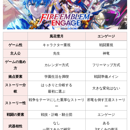
風花雪月
エンゲージ
ゲーム性
キャラクター重視
戦闘重視
主人公
先生
神竜
ゲームの進め
カレンダー方式
フリーマップ方式
方
拠点要素
学園生活を満喫
戦闘準備メイン
ストーリー分
はっきりと分岐する
大きな変化はない
岐
最初に選ぶ
戦争をテーマにした重厚なストーリ
邪竜を倒す王道ストーリ
ストーリー性
ー
ー
戦闘の要素
戦技・計略・騎士団
エンゲージ
なし
ある
武器相性
一部スキルで補完
3すくみの復活