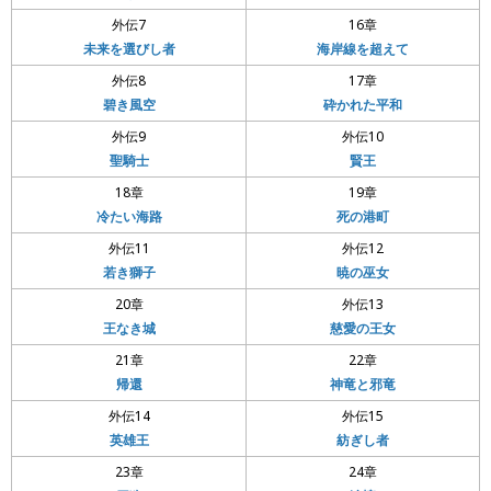
外伝7
16章
未来を選びし者
海岸線を超えて
外伝8
17章
碧き風空
砕かれた平和
外伝9
外伝10
聖騎士
賢王
18章
19章
冷たい海路
死の港町
外伝11
外伝12
若き獅子
暁の巫女
20章
外伝13
王なき城
慈愛の王女
21章
22章
帰還
神竜と邪竜
外伝14
外伝15
英雄王
紡ぎし者
23章
24章