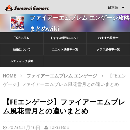
ファイアーエムブレム エンゲージ攻略
まとめwiki
TOPに戻る
おすすめ最強ユニット
おすすめ紋章士
結婚について
ユニット成長率一覧
クラス成長率一覧
ルナティック攻略
HOME
ファイアーエムブレム エンゲージ
【FEエン
ゲージ】ファイアーエムブレム風花雪月との違いまとめ
【FEエンゲージ】ファイアーエムブレ
ム風花雪月との違いまとめ
2023年1月16日
Taku Bou