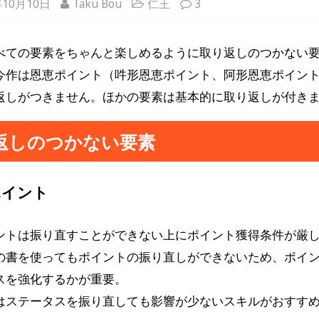
年10月10日
Taku Bou
仁王
3
べての要素をちゃんと楽しめるように取り返しのつかない
今作は恩恵ポイント（吽形恩恵ポイント、阿形恩恵ポイン
返しがつきません。ほかの要素は基本的に取り返しが付き
返しのつかない要素
ポイント
ントは振り直すことができない上にポイント獲得条件が厳
の書を使ってもポイントの振り直しができないため、ポイ
スを強化するかが重要。
はステータスを振り直しても影響が少ないスキルがおすす