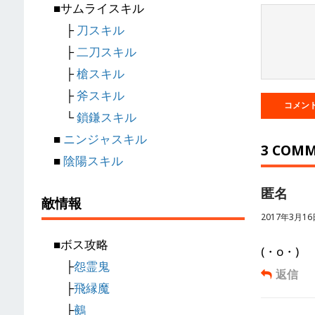
■サムライスキル
├
刀スキル
├
二刀スキル
├
槍スキル
├
斧スキル
└
鎖鎌スキル
■
ニンジャスキル
3 COM
■
陰陽スキル
匿名
敵情報
2017年3月16日
■ボス攻略
(・o・)
├
怨霊鬼
返信
├
飛縁魔
├
鵺