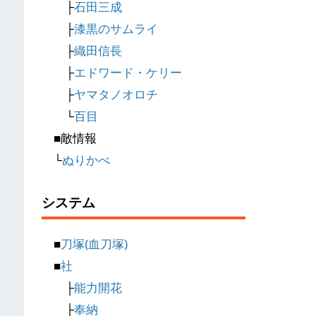
├
石田三成
├
漆黒のサムライ
├
織田信長
├
エドワード・ケリー
├
ヤマタノオロチ
└
百目
■敵情報
└
ぬりかべ
システム
■
刀塚(血刀塚)
■
社
├
能力開花
├
奉納