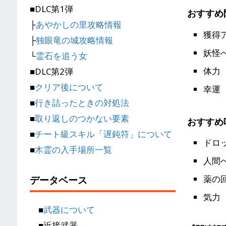
■DLC第1弾
おすすめ
├
あやかしの里攻略情報
獲得
├
独眼竜の城攻略情報
妖怪
└
霊石を追う女
体力
■DLC第2弾
■
クリア後について
幸運
■
行き詰ったときの対処法
■
取り返しのつかない要素
おすすめ
■
チート級スキル「遅鈍符」について
ドロ
■
木霊の入手場所一覧
人間
薬の
データベース
気力
■
武器について
■近接武器