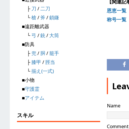
【関連記
├
刀
/
二刀
恩恵一覧
└
槍
/
斧
/
鎖鎌
称号一覧
■遠距離武器
└
弓
/
銃
/
大筒
■防具
├
兜
/
胴
/
籠手
├
膝甲
/
脛当
└
揃え(一式)
■小物
Lea
■
守護霊
■
アイテム
Name
スキル
Comment