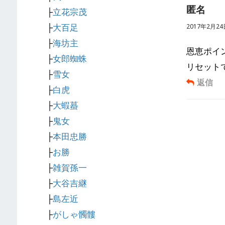
匿名
├
立花宗茂
├
大百足
2017年2月24日
├
海坊主
恩恵ポイ
├
女郎蜘蛛
リセット
├
雪女
返信
├
白虎
├
大蝦蟇
├
鬼女
├
本田忠勝
├
お勝
├
雑賀孫一
├
大谷吉継
├
島左近
├
がしゃ髑髏