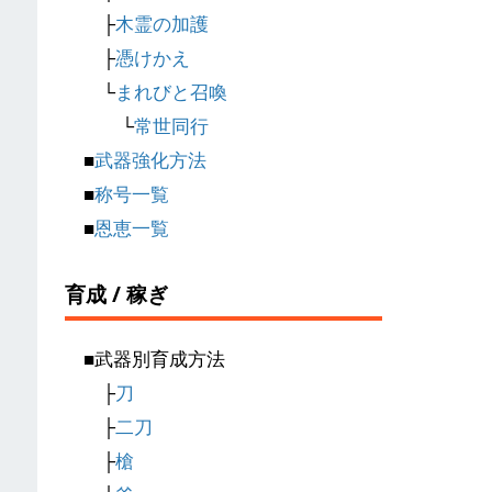
├
木霊の加護
├
憑けかえ
└
まれびと召喚
└
常世同行
■
武器強化方法
■
称号一覧
■
恩恵一覧
育成 / 稼ぎ
■武器別育成方法
├
刀
├
二刀
├
槍