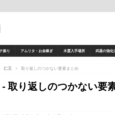
i
テ振り
アムリタ・お金稼ぎ
木霊入手場所
武器の強化
仁王
取り返しのつかない要素まとめ
 - 取り返しのつかない要
め