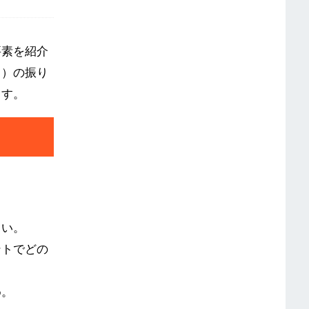
要素を紹介
ト）の振り
ます。
しい。
ントでどの
め。