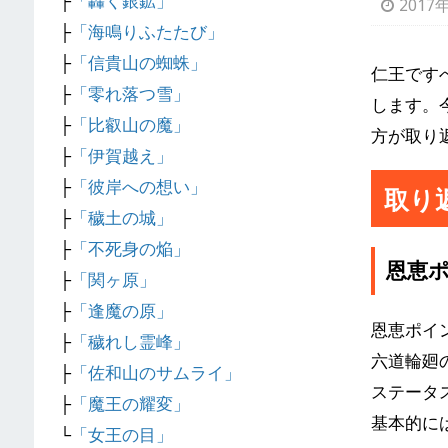
├
「轟く銀鉱」
2017
├
「海鳴りふたたび」
├
「信貴山の蜘蛛」
仁王です
├
「零れ落つ雪」
します。
├
「比叡山の魔」
方が取り
├
「伊賀越え」
├
「彼岸への想い」
取り
├
「穢土の城」
├
「不死身の焔」
恩恵
├
「関ヶ原」
├
「逢魔の原」
恩恵ポイ
├
「穢れし霊峰」
六道輪廻
├
「佐和山のサムライ」
ステータ
├
「魔王の耀変」
基本的に
└
「女王の目」