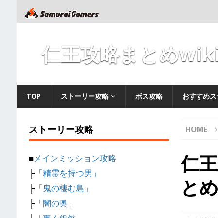
仁王攻略まとめwik
TOP
ストーリー攻略
ボス攻略
おすすめス
ストーリー攻略
HOME
仁王
■
メインミッション攻略
├
「精霊を持つ男」
と
├
「鬼の棲む島」
├
「闇の奥」