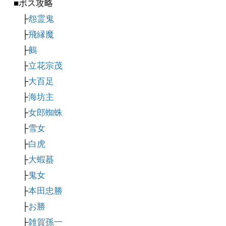
■ボス攻略
├
怨霊鬼
├
飛縁魔
├
鵺
├
立花宗茂
├
大百足
├
海坊主
├
女郎蜘蛛
├
雪女
├
白虎
├
大蝦蟇
├
鬼女
├
本田忠勝
├
お勝
├
雑賀孫一