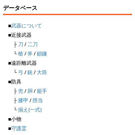
データベース
■
武器について
■近接武器
├
刀
/
二刀
└
槍
/
斧
/
鎖鎌
■遠距離武器
└
弓
/
銃
/
大筒
■防具
├
兜
/
胴
/
籠手
├
膝甲
/
脛当
└
揃え(一式)
■小物
■
守護霊