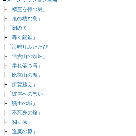
├
「精霊を持つ男」
├
「鬼の棲む島」
├
「闇の奥」
├
「轟く銀鉱」
├
「海鳴りふたたび」
├
「信貴山の蜘蛛」
├
「零れ落つ雪」
├
「比叡山の魔」
├
「伊賀越え」
├
「彼岸への想い」
├
「穢土の城」
├
「不死身の焔」
├
「関ヶ原」
├
「逢魔の原」