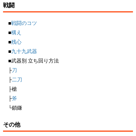
戦闘
■
戦闘のコツ
■
構え
■
残心
■
九十九武器
■武器別 立ち回り方法
├
刀
├
二刀
├槍
├
斧
└鎖鎌
その他