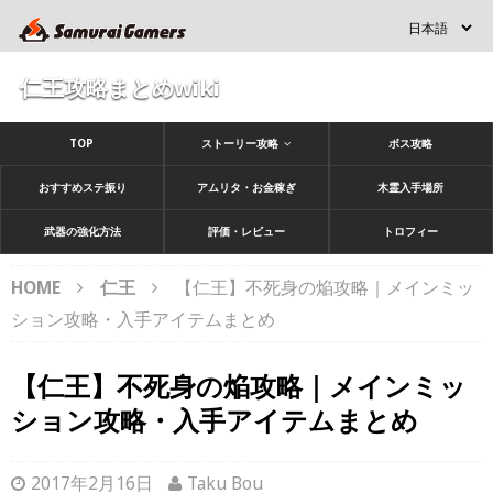
仁王攻略まとめwiki
TOP
ストーリー攻略
ボス攻略
おすすめステ振り
アムリタ・お金稼ぎ
木霊入手場所
武器の強化方法
評価・レビュー
トロフィー
HOME
仁王
【仁王】不死身の焔攻略｜メインミッ
ション攻略・入手アイテムまとめ
【仁王】不死身の焔攻略｜メインミッ
ション攻略・入手アイテムまとめ
2017年2月16日
Taku Bou