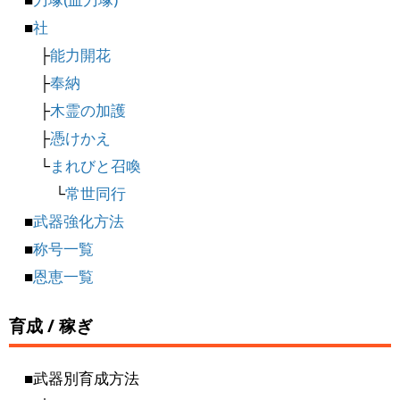
■
社
├
能力開花
├
奉納
├
木霊の加護
├
憑けかえ
└
まれびと召喚
└
常世同行
■
武器強化方法
■
称号一覧
■
恩恵一覧
育成 / 稼ぎ
■武器別育成方法