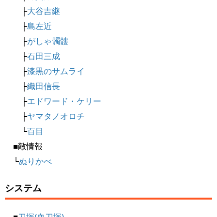
├
大谷吉継
├
島左近
├
がしゃ髑髏
├
石田三成
├
漆黒のサムライ
├
織田信長
├
エドワード・ケリー
├
ヤマタノオロチ
└
百目
■敵情報
└
ぬりかべ
システム
■
刀塚(血刀塚)