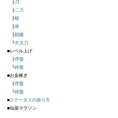
├
刀
├
二刀
├
槍
├
斧
├
鎖鎌
└
大太刀
■レベル上げ
├
序盤
└
終盤
■お金稼ぎ
├
序盤
└
終盤
■
ステータスの振り方
■仙薬マラソン