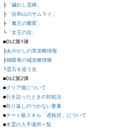
├
「穢れし霊峰」
├
「佐和山のサムライ」
├
「魔王の耀変」
└
「女王の目」
■DLC第1弾
├
あやかしの里攻略情報
├
独眼竜の城攻略情報
└
霊石を追う女
■DLC第2弾
■
クリア後について
■
行き詰ったときの対処法
■
取り返しのつかない要素
■
チート級スキル「遅鈍符」について
■
木霊の入手場所一覧