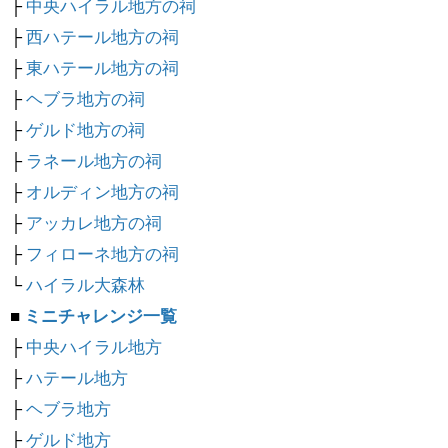
├
中央ハイラル地方の祠
├
西ハテール地方の祠
├
東ハテール地方の祠
├
ヘブラ地方の祠
├
ゲルド地方の祠
├
ラネール地方の祠
├
オルディン地方の祠
├
アッカレ地方の祠
├
フィローネ地方の祠
└
ハイラル大森林
■
ミニチャレンジ一覧
├
中央ハイラル地方
├
ハテール地方
├
ヘブラ地方
├
ゲルド地方