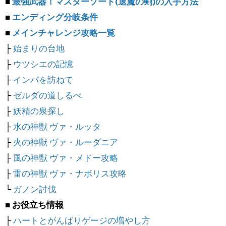
■
最強武器！マスターソード(退魔の剣)の入手方法
■
エンディング分岐条件
■
メインチャレンジ攻略一覧
├
始まりの台地
├
ウツシエの記憶
├
インパを訪ねて
├
ゼルダの道しるべ
├
妖精の泉探し
├
水の神獣 ヴァ・ルッタ
├
火の神獣 ヴァ・ルーダニア
├
風の神獣 ヴァ・メドー攻略
├
雷の神獣 ヴァ・ナボリス攻略
└
ガノン討伐
■ お役立ち情報
├
ハートとがんばりゲージの増やし方