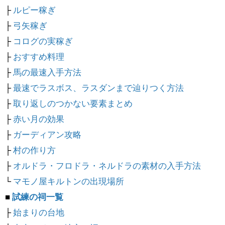
├
ルピー稼ぎ
├
弓矢稼ぎ
├
コログの実稼ぎ
├
おすすめ料理
├
馬の最速入手方法
├
最速でラスボス、ラスダンまで辿りつく方法
├
取り返しのつかない要素まとめ
├
赤い月の効果
├
ガーディアン攻略
├
村の作り方
├
オルドラ・フロドラ・ネルドラの素材の入手方法
└
マモノ屋キルトンの出現場所
■
試練の祠一覧
├
始まりの台地