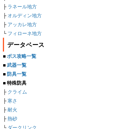
├
ラネール地方
├
オルディン地方
├
アッカレ地方
└
フィローネ地方
データベース
■
ボス攻略一覧
■
武器一覧
■
防具一覧
■ 特殊防具
├
クライム
├
寒さ
├
耐火
├
熱砂
└
ダークリンク