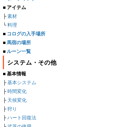
■ アイテム
├
素材
└
料理
■
コログの入手場所
■
馬宿の場所
■
ルーン一覧
システム・その他
■ 基本情報
├
基本システム
├
時間変化
├
天候変化
├
狩り
├
ハート回復法
└
武器の使用