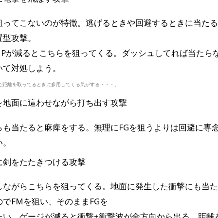
狙ってこないのが特徴。逃げるときや回避するときに当た
置型攻撃。
HPが減るとこちらを狙ってくる。ダッシュしてれば当たら
いて対処しよう。
で距離を取ってるときに多用してくる気がする・・・。
を地面に這わせながら打ち出す攻撃
らも当たると麻痺をする。無理にFGを狙うよりは回避に専
い。
に剣をたたきつける攻撃
しながらこちらを狙ってくる。地面に発生した衝撃にも当
のでFMを狙い、そのままFGを
たい。ゲージが減ると衝撃+衝撃波が全方向から出る。距離