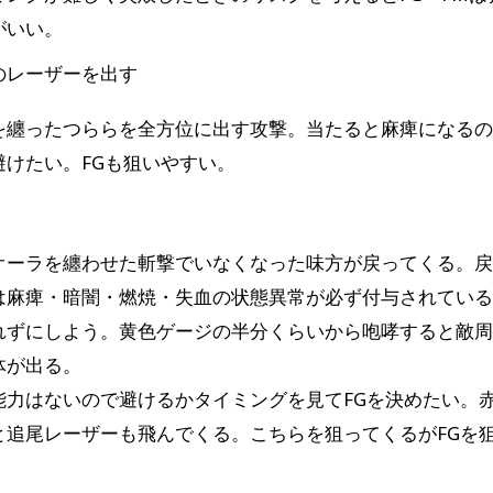
がいい。
のレーザーを出す
を纏ったつららを全方位に出す攻撃。当たると麻痺になる
避けたい。FGも狙いやすい。
オーラを纏わせた斬撃でいなくなった味方が戻ってくる。
は麻痺・暗闇・燃焼・失血の状態異常が必ず付与されてい
れずにしよう。黄色ゲージの半分くらいから咆哮すると敵
体が出る。
能力はないので避けるかタイミングを見てFGを決めたい。
と追尾レーザーも飛んでくる。こちらを狙ってくるがFGを
。