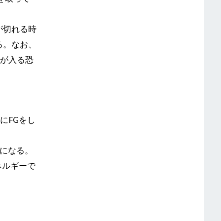
が切れる時
る。なお、
ジが入る恐
にFGをし
撃になる。
ネルギーで