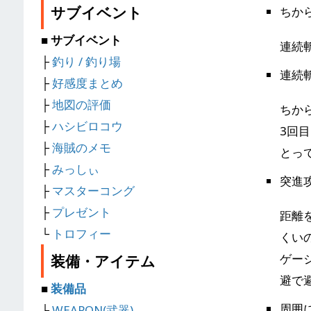
サブイベント
ちか
■ サブイベント
連続
├
釣り / 釣り場
連続
├
好感度まとめ
├
地図の評価
ちか
├
ハシビロコウ
3回
├
海賊のメモ
とっ
├
みっしぃ
突進
├
マスターコング
├
プレゼント
距離
└
トロフィー
くい
ゲー
装備・アイテム
避で
■
装備品
周囲
├
WEAPON(武器)