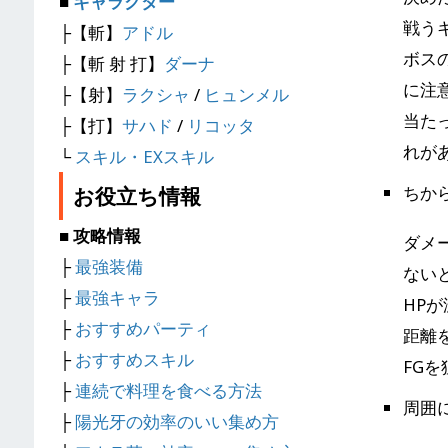
■
キャラクター
戦う
├【斬】
アドル
ボス
├【斬 射 打】
ダーナ
に注
├【射】
ラクシャ
/
ヒュンメル
当た
├【打】
サハド
/
リコッタ
れが
└
スキル・EXスキル
ちか
お役立ち情報
■ 攻略情報
ダメ
├
最強装備
ない
├
最強キャラ
HP
├
おすすめパーティ
距離
├
おすすめスキル
FG
├
連続で料理を食べる方法
周囲
├
陽光牙の効率のいい集め方