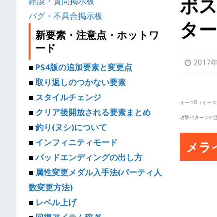
ボス
雑談・質問掲示板
バグ・不具合掲示板
タ
新要素・注意点・ホットワ
ード
2017
■
PS4版の追加要素と変更点
■
取り返しのつかない要素
■
スタイルチェンジ
イース8（イー
■
クリア後開放される要素まとめ
攻撃パターンや
■
釣り(ヌシ)について
■
インフィニティモード
メラ
■
バッドエンディングの出し方
■
属性変更メダル入手法(パーティ人
数変更方法)
■
レベル上げ