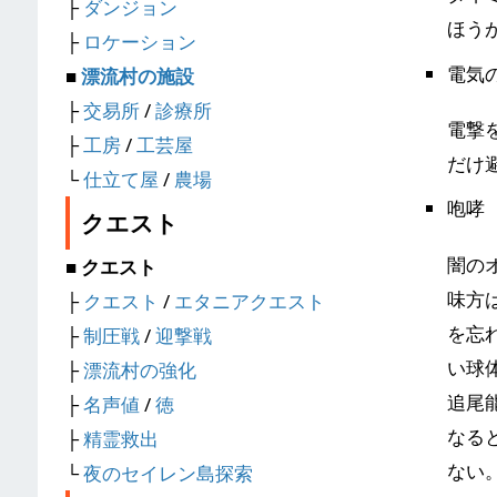
├
ダンジョン
ほう
├
ロケーション
電気
■
漂流村の施設
├
交易所
/
診療所
電撃
├
工房
/
工芸屋
だけ
└
仕立て屋
/
農場
咆哮
クエスト
闇の
■ クエスト
味方
├
クエスト
/
エタニアクエスト
を忘
├
制圧戦
/
迎撃戦
い球
├
漂流村の強化
追尾
├
名声値
/
徳
なる
├
精霊救出
ない
└
夜のセイレン島探索