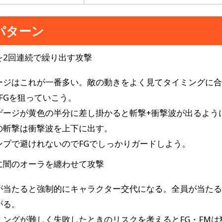
パターン
を2回連続で繰り出す攻撃
ージはこれが一番多い。敵の動きをよく見てタイミングに
・FGを狙っていこう。
ゲージが黄色の半分に差し掛かると斬撃+衝撃波が出るよう
の斬撃は衝撃波を上下に出す。
ンプで避けれないのでFGでしっかりガードしよう。
に闇のオーラを纏わせて攻撃
が当たると強制的にキャラクター交代になる。全員が当た
がる。
ミングが難しく失敗したときのリスクを考えるとFG・FMは