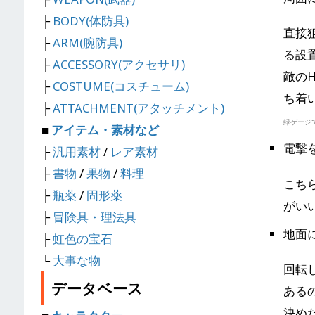
├
BODY(体防具)
直接
├
ARM(腕防具)
る設
├
ACCESSORY(アクセサリ)
敵の
├
COSTUME(コスチューム)
ち着
├
ATTACHMENT(アタッチメント)
緑ゲージ
■
アイテム・素材など
電撃
├
汎用素材
/
レア素材
├
書物
/
果物
/
料理
こち
├
瓶薬
/
固形薬
がい
├
冒険具・理法具
地面
├
虹色の宝石
└
大事な物
回転
データベース
ある
決め