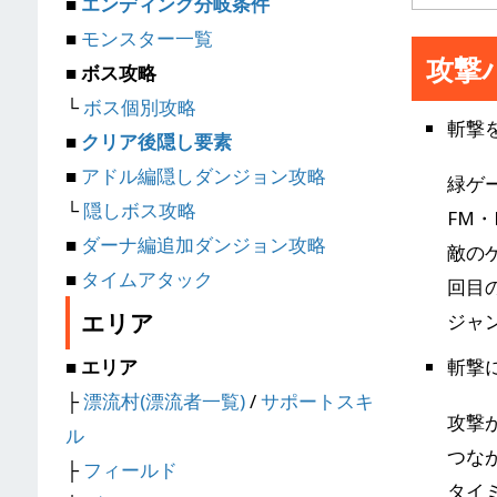
■
エンディング分岐条件
■
モンスター一覧
攻撃
■ ボス攻略
└
ボス個別攻略
斬撃
■
クリア後隠し要素
■
アドル編隠しダンジョン攻略
緑ゲ
└
隠しボス攻略
FM
■
ダーナ編追加ダンジョン攻略
敵の
■
タイムアタック
回目
エリア
ジャ
斬撃
■ エリア
├
漂流村(漂流者一覧)
/
サポートスキ
攻撃
ル
つな
├
フィールド
タイ