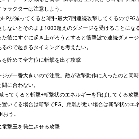
キャラクターは注意しよう。
のHPが減ってくると3回~最大7回連続攻撃してくるのでFG
意しないとそのまま1000超えのダメージを受けることにな
った後にすぐに起き上がろうとすると衝撃波で連続ダメー
あるので起きるタイミングも考えたい。
らを貯めて全方位に斬撃を出す攻撃
ージが一番大きいので注意。敵が攻撃動作に入ったのと同時
と間に合わない。
が減ってくると斬撃+斬撃状のエネルギーを飛ばしてくる攻
を置いてる場合は斬撃でFG、距離が近い場合は斬撃状のエ
を狙おう。
に電撃玉を発生させる攻撃