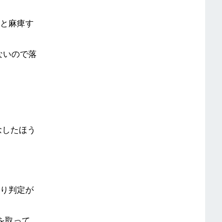
ると麻痺す
ないので落
念したほう
たり判定が
を取って