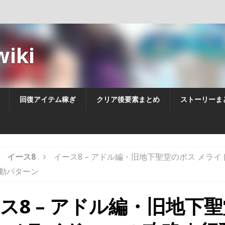
iki
回復アイテム稼ぎ
クリア後要素まとめ
ストーリーま
イース8
イース8 – アドル編・旧地下聖堂のボス メラ
動パターン
ス8 – アドル編・旧地下