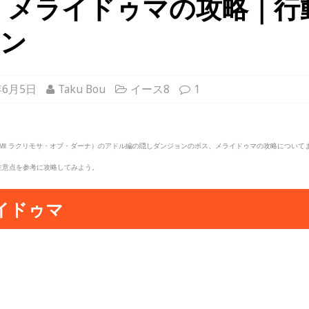
 メライドゥマの攻略｜行
ーン
年6月5日
Taku Bou
イース8
1
スⅧ ラクリモサ・オブ・ダーナ）のアドル編の隠しダンジョンのボス、メライドゥマの攻略について
注意点を参考に攻略してみよう。
イドゥマ