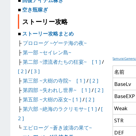
■
回復アイテム稼ぎ
■
空き瓶稼ぎ
ストーリー攻略
■
ストーリー攻略まとめ
├
プロローグ ~ゲーテ海の夜~
├
第一部 ~セイレン島~
SamuraiGam
├
第二部 ~漂流者たちの狂宴~
[ 1 ]
/
[ 2 ]
/
[ 3 ]
名前
├
第三部 ~大樹の寺院~
[ 1 ]
/
[ 2 ]
BaseLv
├
第四部 ~失われし世界~
[ 1 ]
/
[ 2 ]
BaseEXP
├
第五部 ~大樹の巫女~
[ 1 ]
/
[ 2 ]
Weak
├
第六部 ~絶海のラクリモサ~
[ 1 ]
/
[
2 ]
STR
└
エピローグ ~蒼き波濤の果て~
DEF