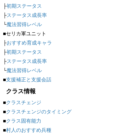
├
初期ステータス
├
ステータス成長率
└
魔法習得レベル
■セリカ軍ユニット
├
おすすめ育成キャラ
├
初期ステータス
├
ステータス成長率
└
魔法習得レベル
■
支援補正と支援会話
クラス情報
■
クラスチェンジ
■
クラスチェンジのタイミング
■
クラス固有能力
■
村人のおすすめ兵種