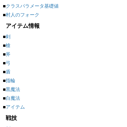
■
クラスパラメータ基礎値
■
村人のフォーク
アイテム情報
■
剣
■
槍
■
斧
■
弓
■
盾
■
指輪
■
黒魔法
■
白魔法
■
アイテム
戦技