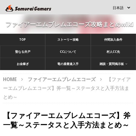
ファイアーエムブレムエコーズ攻略まとめwiki
TOP
ストーリー攻略
仲間加入条件
聖なる井戸
CCについて
村人CC先
お金稼ぎ
竜の盾最速入手
雑談・質問掲示板
HOME
ファイアーエムブレムエコーズ
【ファイア
ーエムブレムエコーズ】斧一覧～ステータスと入手方法ま
とめ～
【ファイアーエムブレムエコーズ】斧
一覧～ステータスと入手方法まとめ～