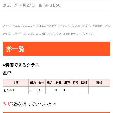
2017年4月27日
Taku Bou
ファイアーエムブレムエコーズ(FEエコーズ)の斧を一覧にしてまとめています。斧が装備できる
クラス、ステータス、入手方法を記載しているので、攻略の参考にしてください。
斧一覧
●装備できるクラス
盗賊
名前
威力
命中
重さ
必殺
射程
特攻
回復
戦技
おの
※1
0
90
0
0
1
※1
武器を持っていないとき