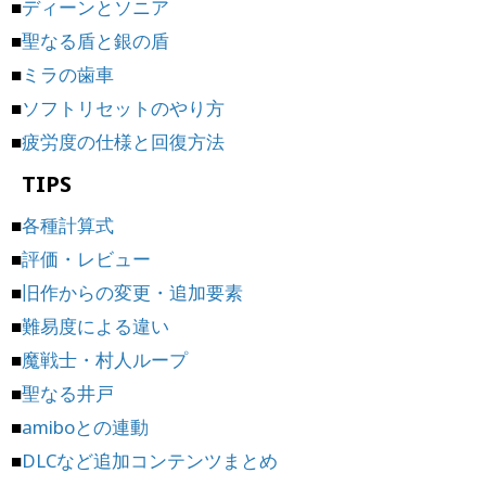
■
ディーンとソニア
■
聖なる盾と銀の盾
■
ミラの歯車
■
ソフトリセットのやり方
■
疲労度の仕様と回復方法
TIPS
■
各種計算式
■
評価・レビュー
■
旧作からの変更・追加要素
■
難易度による違い
■
魔戦士・村人ループ
■
聖なる井戸
■
amiboとの連動
■
DLCなど追加コンテンツまとめ