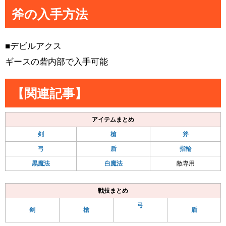
斧の入手方法
■デビルアクス
ギースの砦内部で入手可能
【関連記事】
アイテムまとめ
剣
槍
斧
弓
盾
指輪
黒魔法
白魔法
敵専用
戦技まとめ
弓
剣
槍
盾