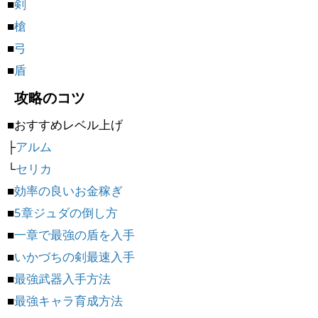
■
剣
■
槍
■
弓
■
盾
攻略のコツ
■おすすめレベル上げ
├
アルム
└
セリカ
■
効率の良いお金稼ぎ
■
5章ジュダの倒し方
■
一章で最強の盾を入手
■
いかづちの剣最速入手
■
最強武器入手方法
■
最強キャラ育成方法