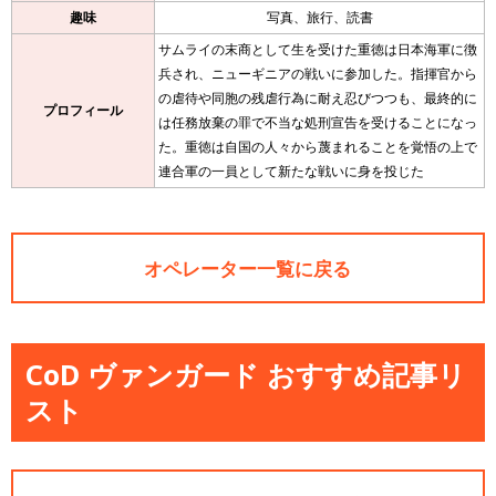
趣味
写真、旅行、読書
サムライの末商として生を受けた重徳は日本海軍に徴
兵され、ニューギニアの戦いに参加した。指揮官から
の虐待や同胞の残虐行為に耐え忍びつつも、最終的に
プロフィール
は任務放棄の罪で不当な処刑宣告を受けることになっ
た。重徳は自国の人々から蔑まれることを覚悟の上で
連合軍の一員として新たな戦いに身を投じた
オペレーター一覧に戻る
CoD ヴァンガード おすすめ記事リ
スト