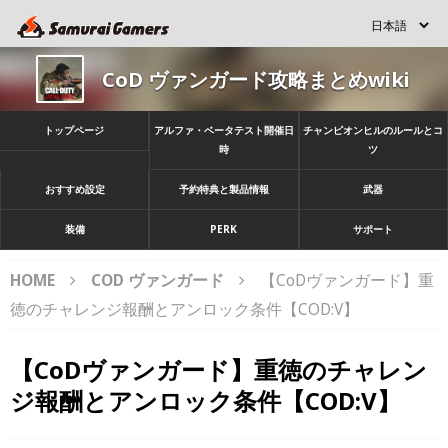
CoD ヴァンガード攻略まとめwiki
トップページ
アルファ・ベータテスト開催日
チャンピオンヒルのルールとコ
時
ツ
おすすめ設定
予約特典と製品情報
武器
装備
PERK
サポート
HOME
COD ヴァンガード
【CoDヴァンガード】重
徳のチャレンジ報酬とアンロック条件【COD:V】
【CoDヴァンガード】重徳のチャレン
ジ報酬とアンロック条件【COD:V】