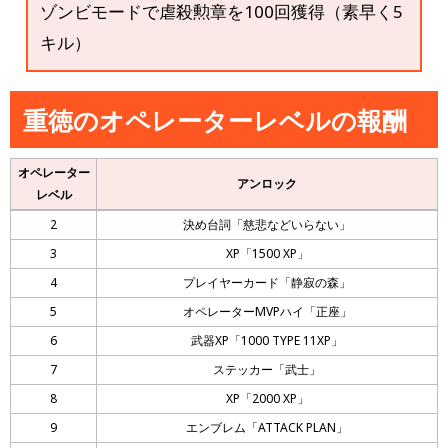
ゾンビモードで虐殺勲章を100回獲得（素早く5
キル）
重徳のオペレーターレベルの報酬
オペレーター
アンロック
レベル
2
決め台詞「慈悲などいらない」
3
XP「1500 XP」
4
プレイヤーカード「静寂の森」
5
オペレーターMVPハイ「正座」
6
武器XP「1000 TYPE 11XP」
7
ステッカー「武士」
8
XP「2000 XP」
9
エンブレム「ATTACK PLAN」