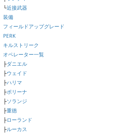
└
近接武器
装備
フィールドアップグレード
PERK
キルストリーク
オペレーター一覧
├
ダニエル
├
ウェイド
├
ハリマ
├
ポリーナ
├
ソランジ
├
重徳
├
ローランド
├
ルーカス