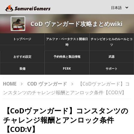
CoD ヴァンガード攻略まとめwiki
トップページ
アルファ・ベータテスト開催日
チャンピオンヒルのルールとコ
時
ツ
おすすめ設定
予約特典と製品情報
武器
装備
PERK
サポート
HOME
COD ヴァンガード
【CoDヴァンガード】コ
ンスタンツのチャレンジ報酬とアンロック条件【COD:V】
【CoDヴァンガード】コンスタンツの
チャレンジ報酬とアンロック条件
【COD:V】