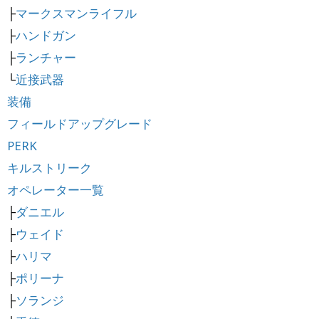
├
マークスマンライフル
├
ハンドガン
├
ランチャー
└
近接武器
装備
フィールドアップグレード
PERK
キルストリーク
オペレーター一覧
├
ダニエル
├
ウェイド
├
ハリマ
├
ポリーナ
├
ソランジ