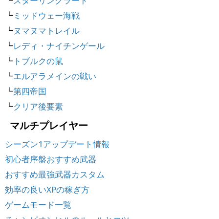
┗
スターリングラード
┗
ミッドウェー海戦
┗
ヌマヌマトレイル
┗
レディ・ナイチンゲール
┗
トブルクの鼠
┗
エルアラメインの戦い
┗
第四帝国
┗
クリア後要素
マルチプレイヤー
シーズン1アップデート情報
初心者序盤おすすめ武器
おすすめ最強武器カスタム
効率の良いXPの稼ぎ方
ゲームモード一覧