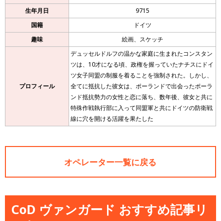
生年月日
9715
国籍
ドイツ
趣味
絵画、スケッチ
デュッセルドルフの温かな家庭に生まれたコンスタン
ツは、10才になる頃、政権を握っていたナチスにドイ
ツ女子同盟の制服を着ることを強制された。しかし、
プロフィール
全てに抵抗した彼女は、ポーランドで出会ったポーラ
ンド抵抗勢力の女性と恋に落ち、数年後、彼女と共に
特殊作戦執行部に入って同盟軍と共にドイツの防衛戦
線に穴を開ける活躍を果たした
オペレーター一覧に戻る
CoD ヴァンガード おすすめ記事リ