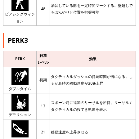
消音している敵を一定時間マークする。壁越しで
48
もぼんやりと位置を把握可能
ピアシングヴィジ
ョン
PERK3
解放
PERK
効果
レベル
タクティカルダッシュの持続時間が倍になる。し
初期
ゃがみ時の移動速度が30%上昇
ダブルタイム
スポーン時に追加のリーサルを所持。リーサル /
13
タクティカルの投てき軌道を表示
デモリション
21
移動速度を上昇させる