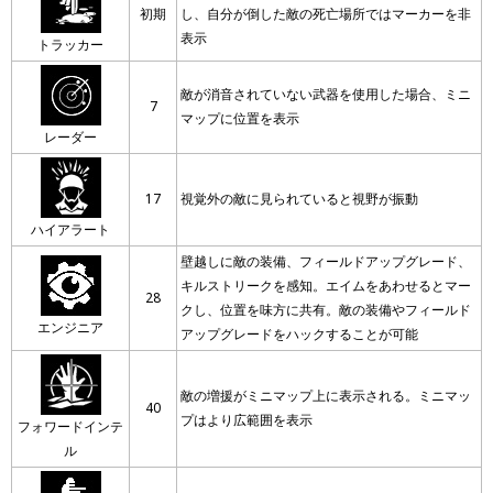
初期
し、自分が倒した敵の死亡場所ではマーカーを非
表示
トラッカー
敵が消音されていない武器を使用した場合、ミニ
7
マップに位置を表示
レーダー
17
視覚外の敵に見られていると視野が振動
ハイアラート
壁越しに敵の装備、フィールドアップグレード、
キルストリークを感知。エイムをあわせるとマー
28
クし、位置を味方に共有。敵の装備やフィールド
エンジニア
アップグレードをハックすることが可能
敵の増援がミニマップ上に表示される。ミニマッ
40
プはより広範囲を表示
フォワードインテ
ル