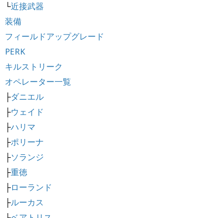
└
近接武器
装備
フィールドアップグレード
PERK
キルストリーク
オペレーター一覧
├
ダニエル
├
ウェイド
├
ハリマ
├
ポリーナ
├
ソランジ
├
重徳
├
ローランド
├
ルーカス
├
ベアトリス