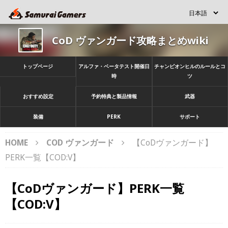
CoD ヴァンガード攻略まとめwiki
トップページ
アルファ・ベータテスト開催日
チャンピオンヒルのルールとコ
時
ツ
おすすめ設定
予約特典と製品情報
武器
装備
PERK
サポート
HOME
COD ヴァンガード
【CoDヴァンガード】
PERK一覧【COD:V】
【CoDヴァンガード】PERK一覧
【COD:V】