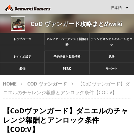
CoD ヴァンガード攻略まとめwiki
トップページ
アルファ・ベータテスト開催日
チャンピオンヒルのルールとコ
時
ツ
おすすめ設定
予約特典と製品情報
武器
装備
PERK
サポート
HOME
COD ヴァンガード
【CoDヴァンガード】ダ
ニエルのチャレンジ報酬とアンロック条件【COD:V】
【CoDヴァンガード】ダニエルのチャ
レンジ報酬とアンロック条件
【COD:V】