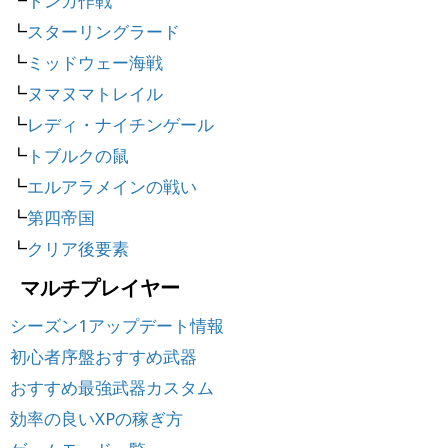
┗
トンガ作戦
┗
スターリングラード
┗
ミッドウェー海戦
┗
ヌマヌマトレイル
┗
レディ・ナイチンゲール
┗
トブルクの鼠
┗
エルアラメインの戦い
┗
第四帝国
┗
クリア後要素
マルチプレイヤー
シーズン1アップデート情報
初心者序盤おすすめ武器
おすすめ最強武器カスタム
効率の良いXPの稼ぎ方