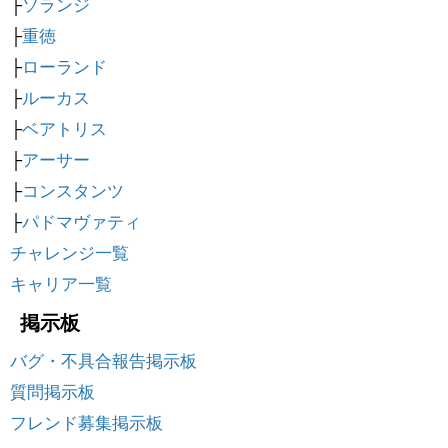
├
ソランジ
├
重徳
├
ローランド
├
ルーカス
├
ベアトリス
├
アーサー
├
コンスタンツ
├
パドマヴァティ
チャレンジ一覧
キャリア一覧
掲示板
バグ・不具合報告掲示板
質問掲示板
フレンド募集掲示板