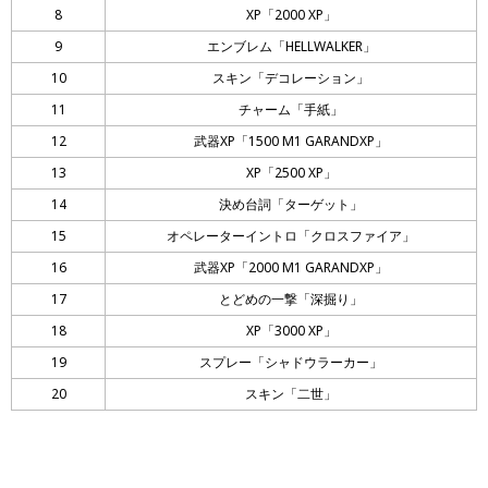
8
XP「2000 XP」
9
エンブレム「HELLWALKER」
10
スキン「デコレーション」
11
チャーム「手紙」
12
武器XP「1500 M1 GARANDXP」
13
XP「2500 XP」
14
決め台詞「ターゲット」
15
オペレーターイントロ「クロスファイア」
16
武器XP「2000 M1 GARANDXP」
17
とどめの一撃「深掘り」
18
XP「3000 XP」
19
スプレー「シャドウラーカー」
20
スキン「二世」