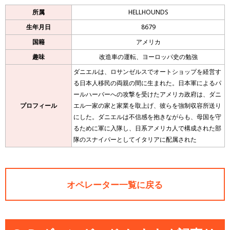
所属
HELLHOUNDS
生年月日
8679
国籍
アメリカ
趣味
改造車の運転、ヨーロッパ史の勉強
ダニエルは、ロサンゼルスでオートショップを経営す
る日本人移民の両親の間に生まれた。日本軍によるパ
ールハーバーへの攻撃を受けたアメリカ政府は、ダニ
プロフィール
エル一家の家と家業を取上げ、彼らを強制収容所送り
にした。ダニエルは不信感を抱きながらも、母国を守
るために軍に入隊し、日系アメリカ人で構成された部
隊のスナイパーとしてイタリアに配属された
オペレーター一覧に戻る