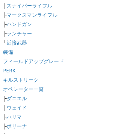
├
スナイパーライフル
├
マークスマンライフル
├
ハンドガン
├
ランチャー
└
近接武器
装備
フィールドアップグレード
PERK
キルストリーク
オペレーター一覧
├
ダニエル
├
ウェイド
├
ハリマ
├
ポリーナ