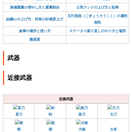
装備重量の増やし方と重量割合
士気ランクの上げ方と効果
五行相剋（ごぎょうそうこく）の属性
結義Lvの上げ方・武将の好感度上げ
相性
倉庫の場所と使い方
ステータス振り直しのやり方と場所
難易度
武器
近接武器
近接武器
直刀
剣
曲刀
大刀
戟
棍
大槌
大斧