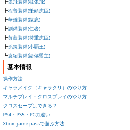
┣
張飛装備(猛張飛)
┣
程普装備(筆頭虎臣)
┣
華雄装備(跋扈)
┣
劉備装備(仁者)
┣
黄蓋装備(持重虎臣)
┣
孫策装備(小覇王)
┗
袁紹装備(諸侯盟主)
基本情報
操作方法
キャラメイク（キャラクリ）のやり方
マルチプレイ・クロスプレイのやり方
クロスセーブはできる？
PS4・PS5・PCの違い
Xbox game passで遊ぶ方法