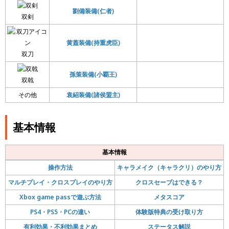
劉備装備(仁者)
双剣
黄蓋装備(持重虎臣)
双刀
孫策装備(小覇王)
双戟
その他
袁紹装備(諸侯盟主)
基本情報
基本情報
操作方法
キャラメイク（キャラクリ）のやり方
マルチプレイ・クロスプレイのやり方
クロスセーブはできる？
Xbox game passで遊ぶ方法
メタスコア
PS4・PS5・PCの違い
体験版特典の受け取り方
有利効果・不利効果まとめ
ステータス解説