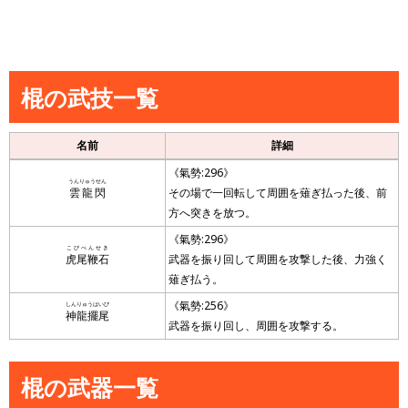
棍の武技一覧
名前
詳細
《氣勢:296》
うんりゅうせん
雲龍閃
その場で一回転して周囲を薙ぎ払った後、前
方へ突きを放つ。
《氣勢:296》
こびべんせき
虎尾鞭石
武器を振り回して周囲を攻撃した後、力強く
薙ぎ払う。
《氣勢:256》
しんりゅうはいび
神龍擺尾
武器を振り回し、周囲を攻撃する。
棍の武器一覧