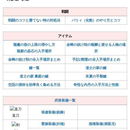
戦闘
戦闘のコツと勝てない時の対処法
パリィ（化勁）のやり方とコツ
アイテム
龍癒の壺の上限の増やし方
金蝉の抜け殻の報酬と渡せる人物の場
龍脈の晶石の入手場所
所
金蝉の抜け殻の全入手場所まとめ
手記(簡牘)の全入手場所まとめ
鍵一覧
道士の家の鍵
道士の家 裏庭の鍵
朱夏の手製鍵
交誼の酒杯を効率良く集める方法
奇怪な内丹の入手方法と性能
武将装備一覧
張遼装備(鋭鋒)
直刀
曹操装備(奸雄)
孫権装備(碧眼児)