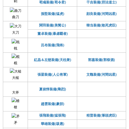
剣
荀彧装備(荀令君)
干吉装備(邪法道士)
孫堅装備(猛虎)
顔良装備(河間凶星)
曲刀
関羽装備(美髯公)
韓当装備(敢死虎臣)
大刀
董卓装備(暴虐覇者)
呂布装備(飛将)
戟
紅晶＆左慈装備(天柱衆)
郭嘉装備(郭祭酒)
棍
張梁装備(人公将軍)
文醜装備(河間凶星)
大槌
夏侯惇装備(剛烈)
大斧
趙雲装備(豪胆)
槍
張飛装備(猛張飛)
程普装備(筆頭虎臣)
矛
華雄装備(跋扈)