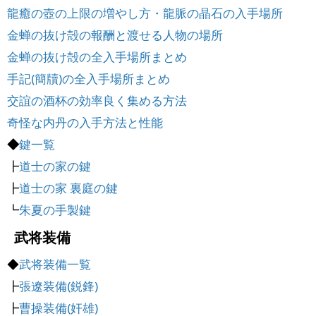
龍癒の壺の上限の増やし方・龍脈の晶石の入手場所
金蝉の抜け殻の報酬と渡せる人物の場所
金蝉の抜け殻の全入手場所まとめ
手記(簡牘)の全入手場所まとめ
交誼の酒杯の効率良く集める方法
奇怪な内丹の入手方法と性能
◆
鍵一覧
┣
道士の家の鍵
┣
道士の家 裏庭の鍵
┗
朱夏の手製鍵
武将装備
◆
武将装備一覧
┣
張遼装備(鋭鋒)
┣
曹操装備(奸雄)