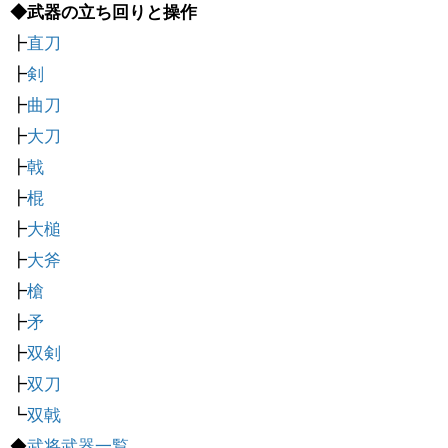
◆武器の立ち回りと操作
┣
直刀
┣
剣
┣
曲刀
┣
大刀
┣
戟
┣
棍
┣
大槌
┣
大斧
┣
槍
┣
矛
┣
双剣
┣
双刀
┗
双戟
◆
武将武器一覧