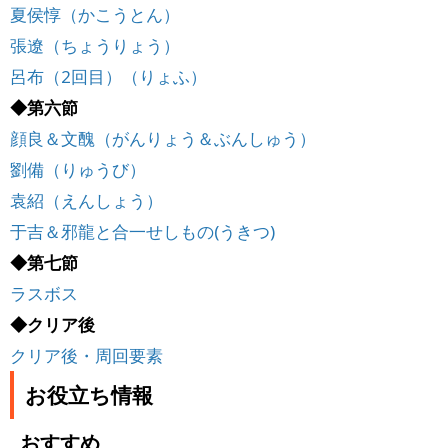
夏侯惇（かこうとん）
張遼（ちょうりょう）
呂布（2回目）（りょふ）
◆第六節
顔良＆文醜（がんりょう＆ぶんしゅう）
劉備（りゅうび）
袁紹（えんしょう）
于吉＆邪龍と合一せしもの(うきつ)
◆第七節
ラスボス
◆クリア後
クリア後・周回要素
お役立ち情報
おすすめ