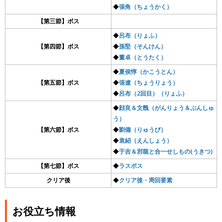
◆
張角（ちょうかく）
【第三節】ボス
◆
呂布（りょふ）
【第四節】ボス
◆
孫堅（そんけん）
◆
董卓（とうたく）
◆
夏侯惇（かこうとん）
【第五節】ボス
◆
張遼（ちょうりょう）
◆
呂布（2回目）（りょふ）
◆
顔良＆文醜（がんりょう＆ぶんしゅ
う）
【第六節】ボス
◆
劉備（りゅうび）
◆
袁紹（えんしょう）
◆
于吉＆邪龍と合一せしもの(うきつ)
【第七節】ボス
◆
ラスボス
クリア後
◆
クリア後・周回要素
お役立ち情報