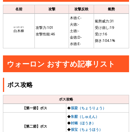
名前
攻撃
攻撃反映
氣勢
木徳:C-
氣勢威力:31
火徳:-
攻撃力:101
受け崩し:19
はくぼくぼう
白木棒
土徳:-
攻撃性能:46
受け:16
金徳:D-
捌き:104.1%
水徳:E-
ウォーロン おすすめ記事リスト
ボス攻略
ボス攻略
【第一節】ボス
◆
張梁（ちょうりょう）
◆
朱厭（しゅえん）
◆
封豨（ほうき）
【第二節】ボス
◆
張宝（ちょうほう）