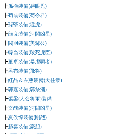
┣
孫権装備(碧眼児)
┣
荀彧装備(荀令君)
┣
孫堅装備(猛虎)
┣
顔良装備(河間凶星)
┣
関羽装備(美髯公)
┣
韓当装備(敢死虎臣)
┣
董卓装備(暴虐覇者)
┣
呂布装備(飛将)
┣
紅晶＆左慈装備(天柱衆)
┣
郭嘉装備(郭祭酒)
┣
張梁(人公将軍)装備
┣
文醜装備(河間凶星)
┣
夏侯惇装備(剛烈)
┣
趙雲装備(豪胆)