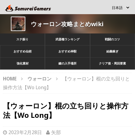
ウォーロン攻略まとめwiki
ステ振り
武器種ランキング
戦闘のコツ
おすすめ仙術
おすすめ神獣
結義稼ぎ
強化素材
鍵の入手場所
クリア後・周回要素
HOME
ウォーロン
【ウォーロン】棍の立ち回りと
操作方法【Wo Long】
【ウォーロン】棍の立ち回りと操作方
法【Wo Long】
2023年2月28日
矢部