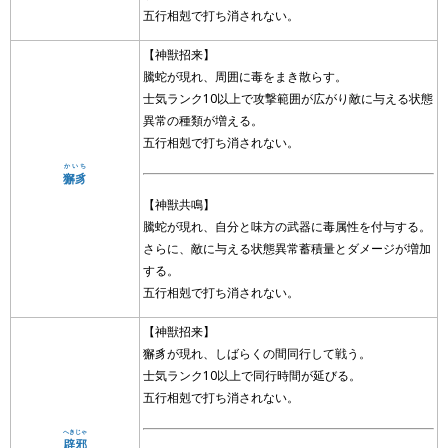
五行相剋で打ち消されない。
【神獣招来】
騰蛇が現れ、周囲に毒をまき散らす。
士気ランク10以上で攻撃範囲が広がり敵に与える状態
異常の種類が増える。
五行相剋で打ち消されない。
かいち
獬豸
【神獣共鳴】
騰蛇が現れ、自分と味方の武器に毒属性を付与する。
さらに、敵に与える状態異常蓄積量とダメージが増加
する。
五行相剋で打ち消されない。
【神獣招来】
獬豸が現れ、しばらくの間同行して戦う。
士気ランク10以上で同行時間が延びる。
五行相剋で打ち消されない。
へきじゃ
辟邪