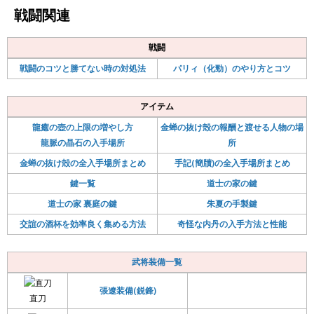
戦闘関連
戦闘
戦闘のコツと勝てない時の対処法
パリィ（化勁）のやり方とコツ
アイテム
龍癒の壺の上限の増やし方
金蝉の抜け殻の報酬と渡せる人物の場
龍脈の晶石の入手場所
所
金蝉の抜け殻の全入手場所まとめ
手記(簡牘)の全入手場所まとめ
鍵一覧
道士の家の鍵
道士の家 裏庭の鍵
朱夏の手製鍵
交誼の酒杯を効率良く集める方法
奇怪な内丹の入手方法と性能
武将装備一覧
張遼装備(鋭鋒)
直刀