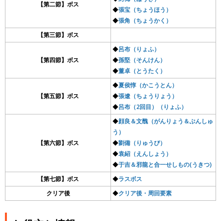
【第二節】ボス
◆
張宝（ちょうほう）
◆
張角（ちょうかく）
【第三節】ボス
◆
呂布（りょふ）
【第四節】ボス
◆
孫堅（そんけん）
◆
董卓（とうたく）
◆
夏侯惇（かこうとん）
【第五節】ボス
◆
張遼（ちょうりょう）
◆
呂布（2回目）（りょふ）
◆
顔良＆文醜（がんりょう＆ぶんしゅ
う）
【第六節】ボス
◆
劉備（りゅうび）
◆
袁紹（えんしょう）
◆
于吉＆邪龍と合一せしもの(うきつ)
【第七節】ボス
◆
ラスボス
クリア後
◆
クリア後・周回要素