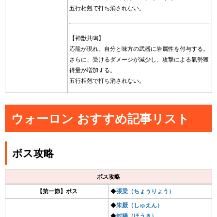
五行相剋で打ち消されない。
【神獣共鳴】
応龍が現れ、自分と味方の武器に岩属性を付与する。
さらに、受けるダメージが減少し、攻撃による氣勢獲
得量が増加する。
五行相剋で打ち消されない。
ウォーロン おすすめ記事リスト
ボス攻略
ボス攻略
【第一節】ボス
◆
張梁（ちょうりょう）
◆
朱厭（しゅえん）
◆
封豨（ほうき）