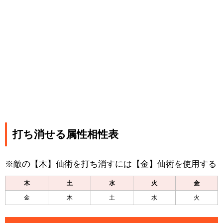
打ち消せる属性相性表
※敵の【木】仙術を打ち消すには【金】仙術を使用する
木
土
水
火
金
金
木
土
水
火