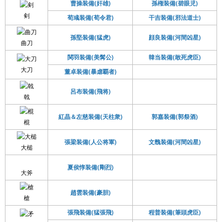
曹操装備(奸雄)
孫権装備(碧眼児)
剣
荀彧装備(荀令君)
干吉装備(邪法道士)
孫堅装備(猛虎)
顔良装備(河間凶星)
曲刀
関羽装備(美髯公)
韓当装備(敢死虎臣)
大刀
董卓装備(暴虐覇者)
呂布装備(飛将)
戟
紅晶＆左慈装備(天柱衆)
郭嘉装備(郭祭酒)
棍
張梁装備(人公将軍)
文醜装備(河間凶星)
大槌
夏侯惇装備(剛烈)
大斧
趙雲装備(豪胆)
槍
張飛装備(猛張飛)
程普装備(筆頭虎臣)