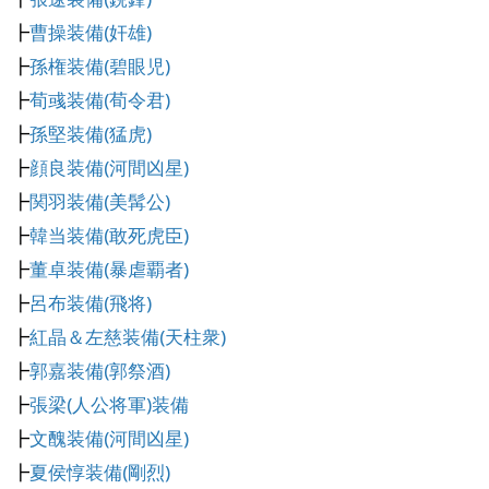
┣
曹操装備(奸雄)
┣
孫権装備(碧眼児)
┣
荀彧装備(荀令君)
┣
孫堅装備(猛虎)
┣
顔良装備(河間凶星)
┣
関羽装備(美髯公)
┣
韓当装備(敢死虎臣)
┣
董卓装備(暴虐覇者)
┣
呂布装備(飛将)
┣
紅晶＆左慈装備(天柱衆)
┣
郭嘉装備(郭祭酒)
┣
張梁(人公将軍)装備
┣
文醜装備(河間凶星)
┣
夏侯惇装備(剛烈)