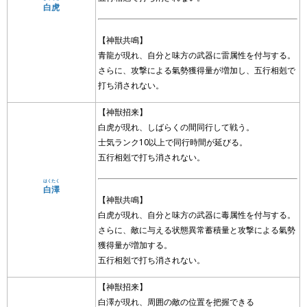
白虎
【神獣共鳴】
青龍が現れ、自分と味方の武器に雷属性を付与する。
さらに、攻撃による氣勢獲得量が増加し、五行相剋で
打ち消されない。
【神獣招来】
白虎が現れ、しばらくの間同行して戦う。
士気ランク10以上で同行時間が延びる。
五行相剋で打ち消されない。
はくたく
白澤
【神獣共鳴】
白虎が現れ、自分と味方の武器に毒属性を付与する。
さらに、敵に与える状態異常蓄積量と攻撃による氣勢
獲得量が増加する。
五行相剋で打ち消されない。
【神獣招来】
白澤が現れ、周囲の敵の位置を把握できる