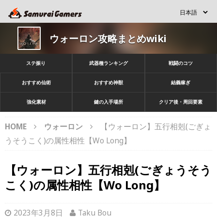
ウォーロン攻略まとめwiki
ステ振り
武器種ランキング
戦闘のコツ
おすすめ仙術
おすすめ神獣
結義稼ぎ
強化素材
鍵の入手場所
クリア後・周回要素
HOME
ウォーロン
【ウォーロン】五行相剋(ごぎょ
うそうこく)の属性相性【Wo Long】
【ウォーロン】五行相剋(ごぎょうそう
こく)の属性相性【Wo Long】
2023年3月8日
Taku Bou