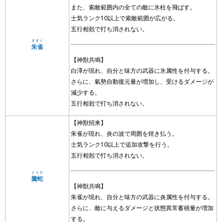
また、索敵範囲内の全ての敵に氷柱を飛ばす。
士気ランク10以上で索敵範囲が広がる。
五行相剋で打ち消されない。
すざく
朱雀
【神獣共鳴】
白澤が現れ、自分と味方の武器に氷属性を付与する。
さらに、氣勢自動復元量が増加し、受けるダメージが
減少する。
五行相剋で打ち消されない。
【神獣招来】
朱雀が現れ、炎の波で周囲を焼き払う。
士気ランク10以上で追加攻撃を行う。
五行相剋で打ち消されない。
とうだ
騰蛇
【神獣共鳴】
朱雀が現れ、自分と味方の武器に炎属性を付与する。
さらに、敵に与えるダメージと状態異常蓄積量が増加
する。