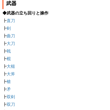
武器
◆武器の立ち回りと操作
┣
直刀
┣
剣
┣
曲刀
┣
大刀
┣
戟
┣
棍
┣
大槌
┣
大斧
┣
槍
┣
矛
┣
双剣
┣
双刀