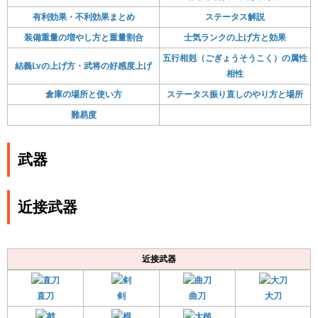
有利効果・不利効果まとめ
ステータス解説
装備重量の増やし方と重量割合
士気ランクの上げ方と効果
五行相剋（ごぎょうそうこく）の属性
結義Lvの上げ方・武将の好感度上げ
相性
倉庫の場所と使い方
ステータス振り直しのやり方と場所
難易度
武器
近接武器
近接武器
直刀
剣
曲刀
大刀