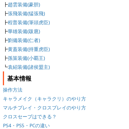
┣
趙雲装備(豪胆)
┣
張飛装備(猛張飛)
┣
程普装備(筆頭虎臣)
┣
華雄装備(跋扈)
┣
劉備装備(仁者)
┣
黄蓋装備(持重虎臣)
┣
孫策装備(小覇王)
┗
袁紹装備(諸侯盟主)
基本情報
操作方法
キャラメイク（キャラクリ）のやり方
マルチプレイ・クロスプレイのやり方
クロスセーブはできる？
PS4・PS5・PCの違い