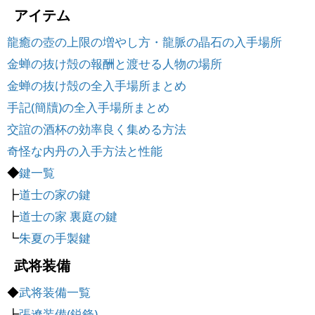
アイテム
龍癒の壺の上限の増やし方・龍脈の晶石の入手場所
金蝉の抜け殻の報酬と渡せる人物の場所
金蝉の抜け殻の全入手場所まとめ
手記(簡牘)の全入手場所まとめ
交誼の酒杯の効率良く集める方法
奇怪な内丹の入手方法と性能
◆
鍵一覧
┣
道士の家の鍵
┣
道士の家 裏庭の鍵
┗
朱夏の手製鍵
武将装備
◆
武将装備一覧
┣
張遼装備(鋭鋒)