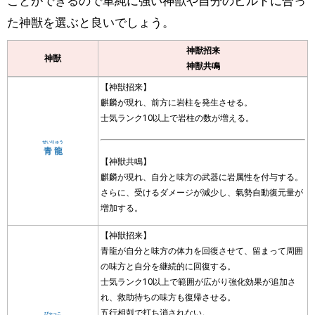
ことができるので単純に強い神獣や自分のビルドに合っ
た神獣を選ぶと良いでしょう。
神獣招来
神獣
神獣共鳴
【神獣招来】
麒麟が現れ、前方に岩柱を発生させる。
士気ランク10以上で岩柱の数が増える。
せいりゅう
青龍
【神獣共鳴】
麒麟が現れ、自分と味方の武器に岩属性を付与する。
さらに、受けるダメージが減少し、氣勢自動復元量が
増加する。
【神獣招来】
青龍が自分と味方の体力を回復させて、留まって周囲
の味方と自分を継続的に回復する。
士気ランク10以上で範囲が広がり強化効果が追加さ
れ、救助待ちの味方も復帰させる。
五行相剋で打ち消されない。
びゃっこ