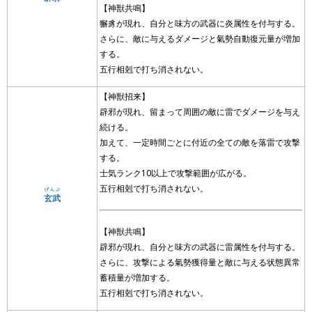
【神獣共鳴】
獬豸が現れ、自分と味方の武器に炎属性を付与する。
さらに、敵に与えるダメージと氣勢自動復元量が増加
する。
五行相剋で打ち消されない。
【神獣招来】
辟邪が現れ、留まって周囲の敵に雷でダメージを与え
続ける。
加えて、一定時間ごとに付近の全ての敵を落雷で攻撃
する。
士気ランク10以上で攻撃範囲が広がる。
五行相剋で打ち消されない。
げんぶ
玄武
【神獣共鳴】
辟邪が現れ、自分と味方の武器に雷属性を付与する。
さらに、攻撃による氣勢獲得量と敵に与える状態異常
蓄積量が増加する。
五行相剋で打ち消されない。