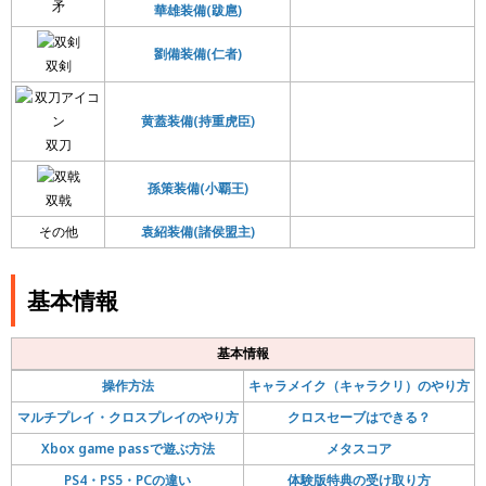
矛
華雄装備(跋扈)
劉備装備(仁者)
双剣
黄蓋装備(持重虎臣)
双刀
孫策装備(小覇王)
双戟
その他
袁紹装備(諸侯盟主)
基本情報
基本情報
操作方法
キャラメイク（キャラクリ）のやり方
マルチプレイ・クロスプレイのやり方
クロスセーブはできる？
Xbox game passで遊ぶ方法
メタスコア
PS4・PS5・PCの違い
体験版特典の受け取り方