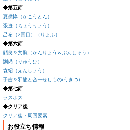
◆第五節
夏侯惇（かこうとん）
張遼（ちょうりょう）
呂布（2回目）（りょふ）
◆第六節
顔良＆文醜（がんりょう＆ぶんしゅう）
劉備（りゅうび）
袁紹（えんしょう）
于吉＆邪龍と合一せしもの(うきつ)
◆第七節
ラスボス
◆クリア後
クリア後・周回要素
お役立ち情報