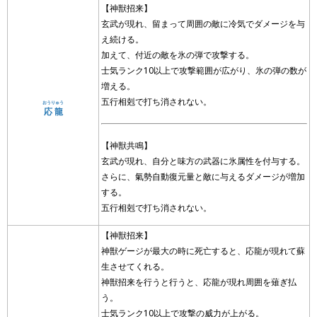
【神獣招来】
玄武が現れ、留まって周囲の敵に冷気でダメージを与
え続ける。
加えて、付近の敵を氷の弾で攻撃する。
士気ランク10以上で攻撃範囲が広がり、氷の弾の数が
増える。
五行相剋で打ち消されない。
おうりゅう
応龍
【神獣共鳴】
玄武が現れ、自分と味方の武器に氷属性を付与する。
さらに、氣勢自動復元量と敵に与えるダメージが増加
する。
五行相剋で打ち消されない。
【神獣招来】
神獣ゲージが最大の時に死亡すると、応龍が現れて蘇
生させてくれる。
神獣招来を行うと行うと、応龍が現れ周囲を薙ぎ払
う。
士気ランク10以上で攻撃の威力が上がる。