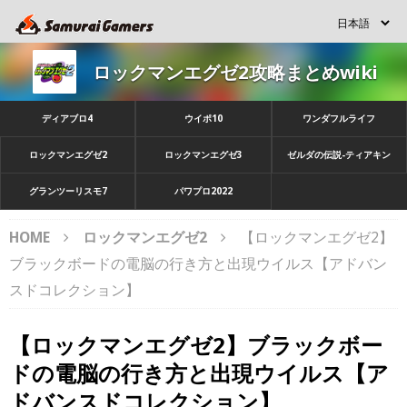
ロックマンエグゼ2攻略まとめwiki
ディアブロ4
ウイポ10
ワンダフルライフ
ロックマンエグゼ2
ロックマンエグゼ3
ゼルダの伝説-ティアキン
グランツーリスモ7
パワプロ2022
HOME
ロックマンエグゼ2
【ロックマンエグゼ2】
ブラックボードの電脳の行き方と出現ウイルス【アドバン
スドコレクション】
【ロックマンエグゼ2】ブラックボー
ドの電脳の行き方と出現ウイルス【ア
ドバンスドコレクション】