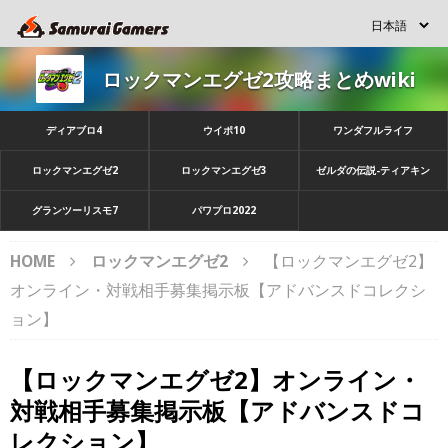
ロックマンエグゼ2攻略まとめwiki
ディアブロ4
ウイポ10
ワンダフルライフ
ロックマンエグゼ2
ロックマンエグゼ3
ゼルダの伝説-ティアキン
グランツーリスモ7
パワプロ2022
HOME
ロックマンエグゼ2
【ロックマンエグゼ2】
オンライン・対戦相手募集掲示板【アドバンスドコレクシ
ョン】
【ロックマンエグゼ2】オンライン・
対戦相手募集掲示板【アドバンスドコ
レクション】