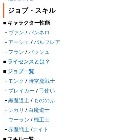
ジョブ・スキル
■ キャラクター性能
├
ヴァン
/
パンネロ
├
アーシェ
/
バルフレア
└
フラン
/
バッシュ
■
ライセンスとは？
■
ジョブ一覧
├
モンク
/
時空魔戦士
├
ブレイカー
/
弓使い
├
黒魔道士
/
もののふ
├
シカリ
/
白魔道士
├
ウーラン
/
機工士
└
赤魔戦士
/
ナイト
■ スキル一覧