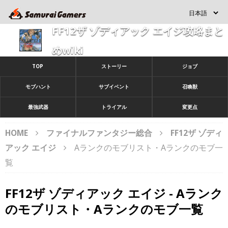
FF12ザ ゾディアック エイジ攻略まと
めwiki
TOP
ストーリー
ジョブ
モブハント
サブイベント
召喚獣
最強武器
トライアル
変更点
HOME
ファイナルファンタジー総合
FF12ザ ゾディ
アック エイジ
Aランクのモブリスト・Aランクのモブ一
覧
FF12ザ ゾディアック エイジ - Aランク
のモブリスト・Aランクのモブ一覧