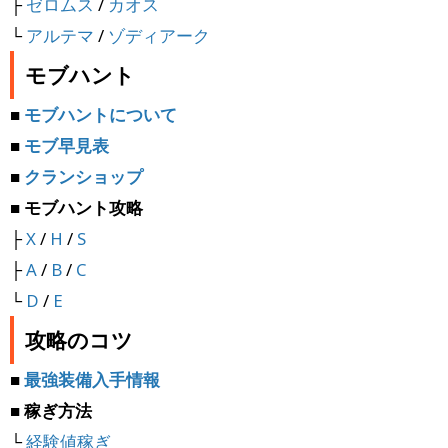
├
ゼロムス
/
カオス
└
アルテマ
/
ゾディアーク
モブハント
■
モブハントについて
■
モブ早見表
■
クランショップ
■ モブハント攻略
├
X
/
H
/
S
├
A
/
B
/
C
└
D
/
E
攻略のコツ
■
最強装備入手情報
■ 稼ぎ方法
└
経験値稼ぎ