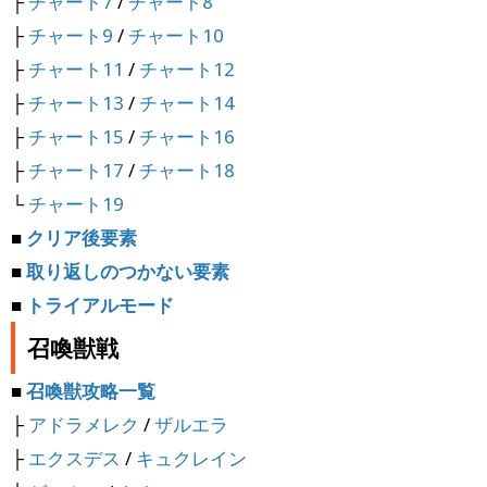
├
チャート7
/
チャート8
├
チャート9
/
チャート10
├
チャート11
/
チャート12
├
チャート13
/
チャート14
├
チャート15
/
チャート16
├
チャート17
/
チャート18
└
チャート19
■
クリア後要素
■
取り返しのつかない要素
■
トライアルモード
召喚獣戦
■
召喚獣攻略一覧
├
アドラメレク
/
ザルエラ
├
エクスデス
/
キュクレイン