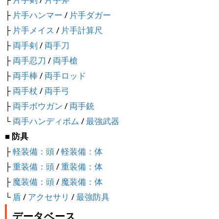
├
片手ハンマー
/
片手ダガー
├
片手メイス
/
片手計算尺
├
両手剣
/
両手刀
├
両手忍刀
/
両手槍
├
両手棒
/
両手ロッド
├
両手杖
/
両手弓
├
両手ボウガン
/
両手銃
└
両手ハンディボム
/
最強武器
■ 防具
├
軽装備：頭
/
軽装備：体
├
重装備：頭
/
重装備：体
├
魔装備：頭
/
魔装備：体
└
盾
/
アクセサリ
/
最強防具
データベース