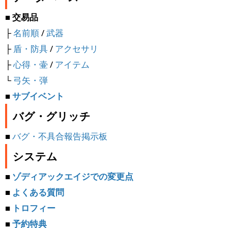
■ 交易品
├
名前順
/
武器
├
盾・防具
/
アクセサリ
├
心得・壷
/
アイテム
└
弓矢・弾
■
サブイベント
バグ・グリッチ
■
バグ・不具合報告掲示板
システム
■
ゾディアックエイジでの変更点
■
よくある質問
■
トロフィー
■
予約特典