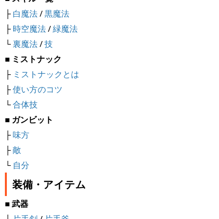
├
白魔法
/
黒魔法
├
時空魔法
/
緑魔法
└
裏魔法
/
技
■ ミストナック
├
ミストナックとは
├
使い方のコツ
└
合体技
■ ガンビット
├
味方
├
敵
└
自分
装備・アイテム
■ 武器
├
片手剣
/
片手斧