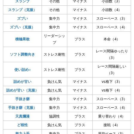
スランプ
その他
マイナス
小頭数（3）
スランプ（克服）
その他
マイナス
小頭数（4）
ズブい
集中力
マイナス
スローペース（3）
ズブい（克服）
集中力
マイナス
スローペース（4）
リーダーシッ
積極果敢
プラス
本命（4）
プ
レース間隔ゆったり
ソフト調整向き
ストレス耐性
プラス
（3）
レース間隔厳しい
使い詰め○
ストレス耐性
プラス
（3）
詰めが甘い
負けん気
マイナス
vs格下（3）
詰めが甘い（克服）
負けん気
マイナス
vs格下（4）
手抜き癖
集中力
マイナス
スローペース（3）
手抜き癖（克服）
集中力
マイナス
スローペース（4）
天真爛漫
協調性
プラス
乗り替わり（4）
ど根性
負けん気
プラス
接戦（4）
努力上手
集中力
プラス
平均ペース（3）