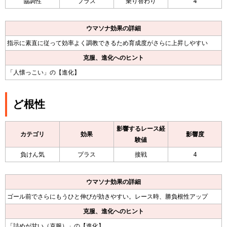
協調性
プラス
乗り替わり
4
ウマソナ効果の詳細
指示に素直に従って効率よく調教できるため育成度がさらに上昇しやすい
克服、進化へのヒント
「人懐っこい」の【進化】
ど根性
影響するレース経
カテゴリ
効果
影響度
験値
負けん気
プラス
接戦
4
ウマソナ効果の詳細
ゴール前でさらにもうひと伸びが効きやすい。レース時、勝負根性アップ
克服、進化へのヒント
「詰めが甘い（克服）」の【進化】