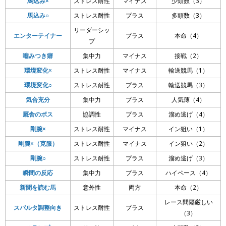
馬込み×
ストレス耐性
マイナス
少頭数（3）
馬込み○
ストレス耐性
プラス
多頭数（3）
リーダーシッ
エンターテイナー
プラス
本命（4）
プ
嚙みつき癖
集中力
マイナス
接戦（2）
環境変化×
ストレス耐性
マイナス
輸送競馬（1）
環境変化○
ストレス耐性
プラス
輸送競馬（3）
気合充分
集中力
プラス
人気薄（4）
厩舎のボス
協調性
プラス
溜め逃げ（4）
剛腕×
ストレス耐性
マイナス
イン狙い（1）
剛腕×（克服）
ストレス耐性
マイナス
イン狙い（2）
剛腕○
ストレス耐性
プラス
溜め逃げ（3）
瞬間の反応
集中力
プラス
ハイペース（4）
新聞を読む馬
意外性
両方
本命（2）
レース間隔厳しい
スパルタ調整向き
ストレス耐性
プラス
（3）