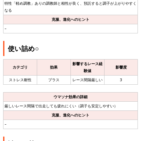
特性「軽め調教」ありの調教師と相性が良く、預託すると調子が上がりやすく
なる
克服、進化へのヒント
–
使い詰め○
影響するレース経
カテゴリ
効果
影響度
験値
ストレス耐性
プラス
レース間隔厳しい
3
ウマソナ効果の詳細
厳しいレース間隔で出走しても疲れにくい（調子も安定しやすい）
克服、進化へのヒント
–