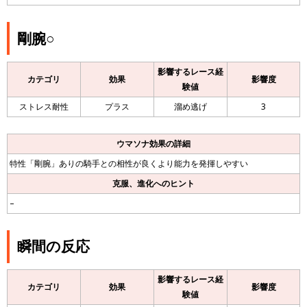
剛腕○
影響するレース経
カテゴリ
効果
影響度
験値
ストレス耐性
プラス
溜め逃げ
3
ウマソナ効果の詳細
特性「剛腕」ありの騎手との相性が良くより能力を発揮しやすい
克服、進化へのヒント
–
瞬間の反応
影響するレース経
カテゴリ
効果
影響度
験値