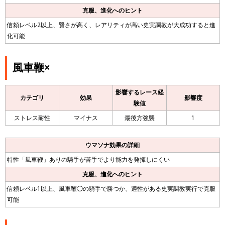
克服、進化へのヒント
信頼レベル2以上、賢さが高く、レアリティが高い史実調教が大成功すると進
化可能
風車鞭×
影響するレース経
カテゴリ
効果
影響度
験値
ストレス耐性
マイナス
最後方強襲
1
ウマソナ効果の詳細
特性「風車鞭」ありの騎手が苦手でより能力を発揮しにくい
克服、進化へのヒント
信頼レベル1以上、風車鞭◯の騎手で勝つか、適性がある史実調教実行で克服
可能