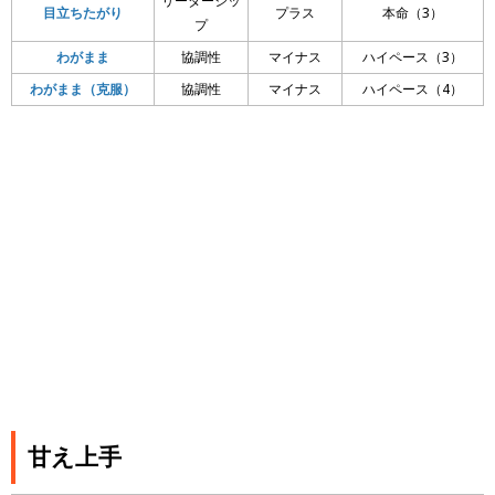
リーダーシッ
目立ちたがり
プラス
本命（3）
プ
わがまま
協調性
マイナス
ハイペース（3）
わがまま（克服）
協調性
マイナス
ハイペース（4）
甘え上手