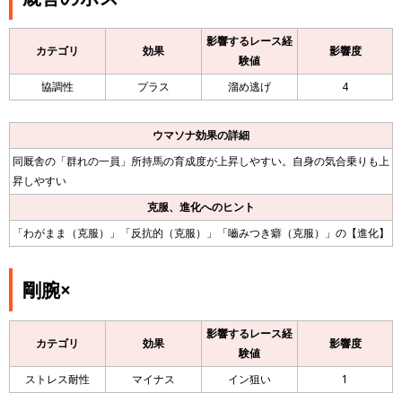
影響するレース経
カテゴリ
効果
影響度
験値
協調性
プラス
溜め逃げ
4
ウマソナ効果の詳細
同厩舎の「群れの一員」所持馬の育成度が上昇しやすい。自身の気合乗りも上
昇しやすい
克服、進化へのヒント
「わがまま（克服）」「反抗的（克服）」「嚙みつき癖（克服）」の【進化】
剛腕×
影響するレース経
カテゴリ
効果
影響度
験値
ストレス耐性
マイナス
イン狙い
1