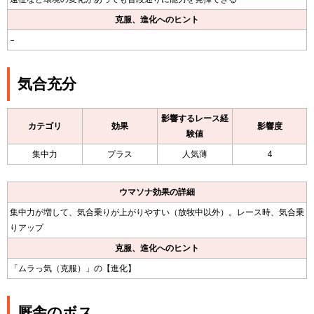
克服、進化へのヒント
–
気合充分
影響するレース経
カテゴリ
効果
影響度
験値
集中力
プラス
人気薄
4
ウマソナ効果の詳細
集中力が増して、気合乗りが上がりやすい（放牧中以外）。レース時、気合乗
りアップ
克服、進化へのヒント
「ムラっ気（克服）」の【進化】
厩舎のボス