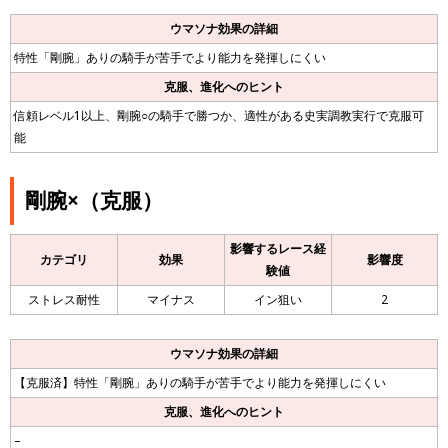
ウマソナ効果の詳細
特性「剛腕」ありの騎手が苦手でより能力を発揮しにくい
克服、進化へのヒント
信頼レベル1以上、剛腕○の騎手で勝つか、適性がある史実調教実行で克服可
能
剛腕×（克服）
影響するレース経
カテゴリ
効果
影響度
験値
ストレス耐性
マイナス
イン狙い
2
ウマソナ効果の詳細
【克服済】特性「剛腕」ありの騎手が苦手でより能力を発揮しにくい
克服、進化へのヒント
–