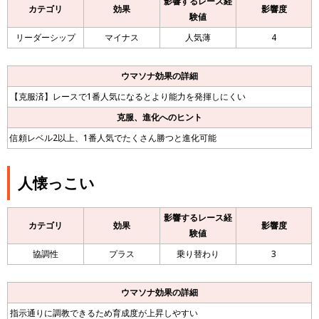
影響するレース経
カテゴリ
効果
影響度
験値
リーダーシップ
マイナス
人気薄
4
ウマソナ効果の詳細
【克服済】レースで1番人気になるとより能力を発揮しにくい
克服、進化へのヒント
信頼レベル2以上、1番人気でたくさん勝つと進化可能
人懐っこい
影響するレース経
カテゴリ
効果
影響度
験値
協調性
プラス
乗り替わり
3
ウマソナ効果の詳細
指示通りに調教できるため育成度が上昇しやすい