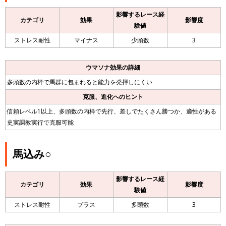
影響するレース経
カテゴリ
効果
影響度
験値
ストレス耐性
マイナス
少頭数
3
ウマソナ効果の詳細
多頭数の内枠で馬群に包まれると能力を発揮しにくい
克服、進化へのヒント
信頼レベル1以上、多頭数の内枠で先行、差しでたくさん勝つか、適性がある
史実調教実行で克服可能
馬込み○
影響するレース経
カテゴリ
効果
影響度
験値
ストレス耐性
プラス
多頭数
3