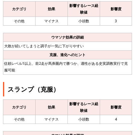
影響するレース経
カテゴリ
効果
影響度
験値
その他
マイナス
小頭数
3
ウマソナ効果の詳細
大敗が続いてしまうと調子が一気に下がりやすい
克服、進化へのヒント
信頼レベル1以上、前2走が馬券圏内で勝つか、適性がある史実調教実行で克
服可能
スランプ（克服）
影響するレース経
カテゴリ
効果
影響度
験値
その他
マイナス
小頭数
4