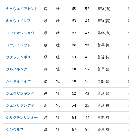
キョウエイアセント
銅
牡
65
52
普遅(有)
◎
キョウエイレア
緑
牡
63
47
普遅(普)
◎
コウチオウショウ
緑
牡
62
46
早鍋(有)
×
ゴールドレット
銀
牡
68
55
普早(持)
×
サクラシンボリ
緑
牡
63
46
普遅(持)
◎
サルノキング
銅
牡
68
59
普早(普)
◎
シャダイアイバー
銀
牝
68
56
早熟(普)
◎
シュウザンキング
緑
牡
62
43
普遅(普)
◎
シュンサクレディ
金
牝
54
35
普遅(持)
◎
シルクテンザンオー
緑
牡
64
44
早熟(有)
◎
シンウルフ
緑
牡
67
56
普早(有)
◎