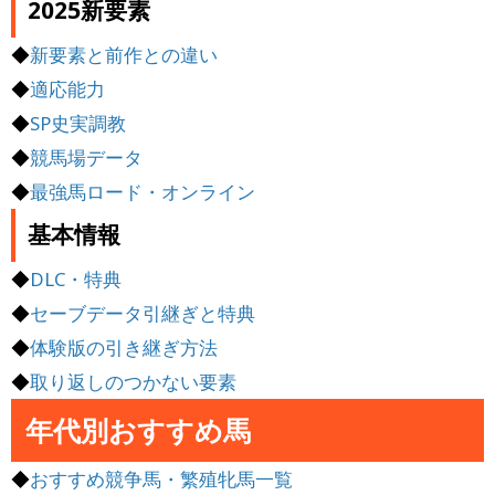
2025新要素
◆
新要素と前作との違い
◆
適応能力
◆
SP史実調教
◆
競馬場データ
◆
最強馬ロード・オンライン
基本情報
◆
DLC・特典
◆
セーブデータ引継ぎと特典
◆
体験版の引き継ぎ方法
◆
取り返しのつかない要素
年代別おすすめ馬
◆
おすすめ競争馬・繁殖牝馬一覧