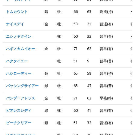
トムカウント
銅
牡
66
63
晩成(持)
×
ナイスデイ
金
牝
53
21
普遅(有)
◎
ニシノヤクイン
牝
60
33
普早(普)
×
ハギノカムイオー
金
牡
71
62
普早(有)
◎
ハクタイユー
牡
51
9
普早(普)
◎
ハシローディー
銅
牡
65
58
普早(持)
◎
パッシングサイアー
緑
牡
65
47
普早(普)
◎
バンブーアトラス
金
牡
71
62
早熟(持)
◎
ピアレスレディ
緑
牝
60
41
普早(有)
◎
ピーチクリアー
銀
牝
51
32
普遅(有)
◎