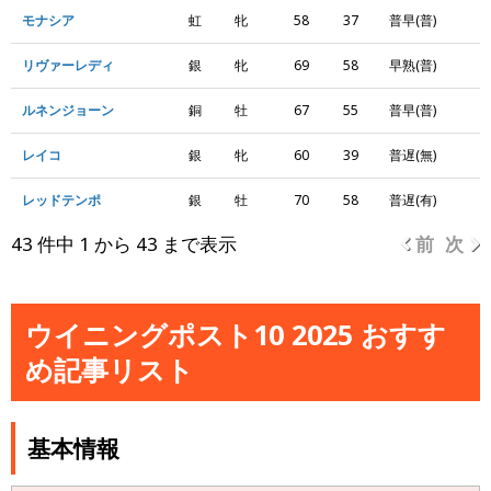
モナシア
虹
牝
58
37
普早(普)
リヴァーレディ
銀
牝
69
58
早熟(普)
ルネンジョーン
銅
牡
67
55
普早(普)
レイコ
銀
牝
60
39
普遅(無)
レッドテンポ
銀
牡
70
58
普遅(有)
43 件中 1 から 43 まで表示
前
次
ウイニングポスト10 2025 おすす
め記事リスト
基本情報