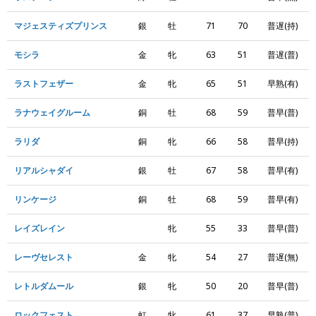
マジェスティズプリンス
銀
牡
71
70
普遅(持)
モシラ
金
牝
63
51
普遅(普)
ラストフェザー
金
牝
65
51
早熟(有)
ラナウェイグルーム
銅
牡
68
59
普早(普)
ラリダ
銅
牝
66
58
普早(持)
リアルシャダイ
銀
牡
67
58
普早(有)
リンケージ
銅
牡
68
59
普早(有)
レイズレイン
牝
55
33
普早(普)
レーヴセレスト
金
牝
54
27
普遅(無)
レトルダムール
銀
牝
50
20
普早(普)
ロックフェスト
虹
牝
61
37
早熟(普)