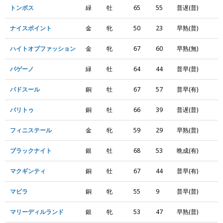
トンボス
緑
牡
65
55
普遅(普)
ナイスポイント
金
牝
50
23
早熟(普)
ハイトオブファッション
金
牝
67
60
早熟(無)
パゲーノ
緑
牡
64
44
普早(普)
パドスール
銅
牡
67
57
普早(有)
バリトゥ
銅
牡
66
39
普遅(普)
フィニステール
金
牝
59
29
早熟(普)
ブラックナイト
銀
牡
68
53
晩成(有)
マクギンティ
銅
牡
67
44
普早(有)
マビラ
銅
牝
55
9
普早(普)
マリーディルランド
銀
牝
53
47
早熟(普)