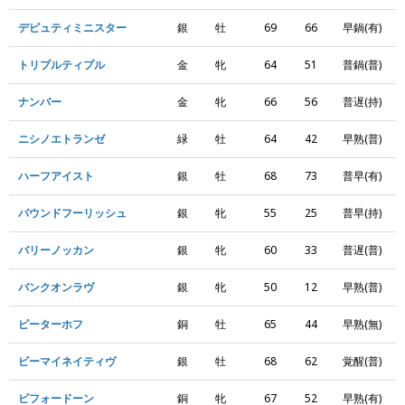
デピュティミニスター
銀
牡
69
66
早鍋(有)
トリプルティプル
金
牝
64
51
普鍋(普)
ナンバー
金
牝
66
56
普遅(持)
ニシノエトランゼ
緑
牡
64
42
早熟(普)
ハーフアイスト
銀
牡
68
73
普早(有)
パウンドフーリッシュ
銀
牝
55
25
普早(持)
バリーノッカン
銀
牝
60
33
普遅(普)
バンクオンラヴ
銀
牝
50
12
早熟(普)
ピーターホフ
銅
牡
65
44
早熟(無)
ビーマイネイティヴ
銀
牡
68
62
覚醒(普)
ビフォードーン
銅
牝
67
52
早熟(有)