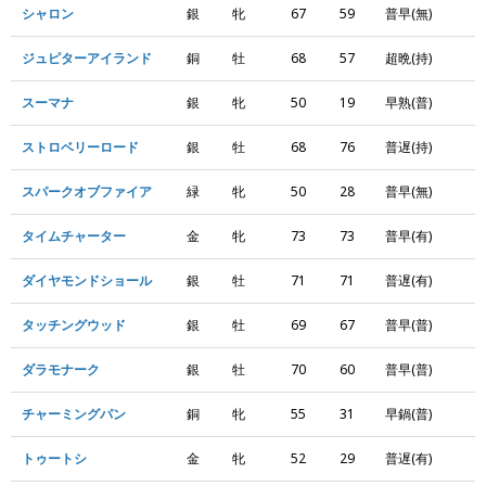
シャロン
銀
牝
67
59
普早(無)
ジュピターアイランド
銅
牡
68
57
超晩(持)
スーマナ
銀
牝
50
19
早熟(普)
ストロベリーロード
銀
牡
68
76
普遅(持)
スパークオブファイア
緑
牝
50
28
普早(無)
タイムチャーター
金
牝
73
73
普早(有)
ダイヤモンドショール
銀
牡
71
71
普遅(有)
タッチングウッド
銀
牡
69
67
普早(普)
ダラモナーク
銀
牡
70
60
普早(普)
チャーミングパン
銅
牝
55
31
早鍋(普)
トゥートシ
金
牝
52
29
普遅(有)