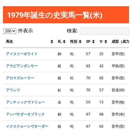
1979年誕生の史実馬一覧(米)
件表示
検索:
馬名
札
性別
SP
サ
成型（成力
アイスリーポライト
銅
牝
57
25
普早(普)
アラビアンダンサー
銀
牝
63
42
早熟(普)
アロマズルーラー
銀
牡
70
63
普早(普)
アワシフ
虹
牝
70
57
普遅(持)
アンティックヴァリュー
金
牝
50
13
普早(無)
アンバサダーオブラック
銅
牝
67
68
普早(有)
イクスクルーシヴオーダー
銀
牝
67
63
普早(普)