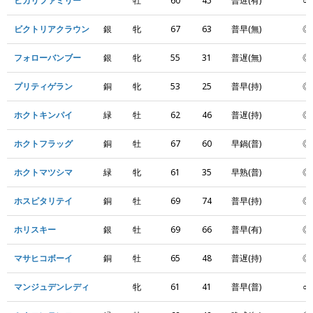
ヒカリファミリー
牡
60
45
普遅(有)
○
ビクトリアクラウン
銀
牝
67
63
普早(無)
◎
フォローバンブー
銀
牝
55
31
普遅(無)
◎
プリティゲラン
銅
牝
53
25
普早(持)
◎
ホクトキンパイ
緑
牡
62
46
普遅(持)
◎
ホクトフラッグ
銅
牡
67
60
早鍋(普)
◎
ホクトマツシマ
緑
牝
61
35
早熟(普)
◎
ホスピタリテイ
銅
牡
69
74
普早(持)
◎
ホリスキー
銀
牡
69
66
普早(有)
◎
マサヒコボーイ
銅
牡
65
48
普遅(持)
◎
マンジュデンレディ
牝
61
41
普早(普)
○