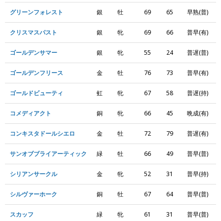
グリーンフォレスト
銀
牡
69
65
早熟(普)
クリスマスパスト
銀
牝
69
66
普早(有)
ゴールデンサマー
銀
牝
55
24
普遅(普)
ゴールデンフリース
金
牡
76
73
普早(有)
ゴールドビューティ
虹
牝
67
58
普遅(持)
コメディアクト
銅
牝
66
45
晩成(有)
コンキスタドールシエロ
金
牡
72
79
普遅(有)
サンオブブライアーティック
緑
牡
66
49
普早(普)
シリアンサークル
金
牝
52
31
普早(持)
シルヴァーホーク
銅
牡
67
64
普早(普)
スカッフ
緑
牝
61
31
普早(普)