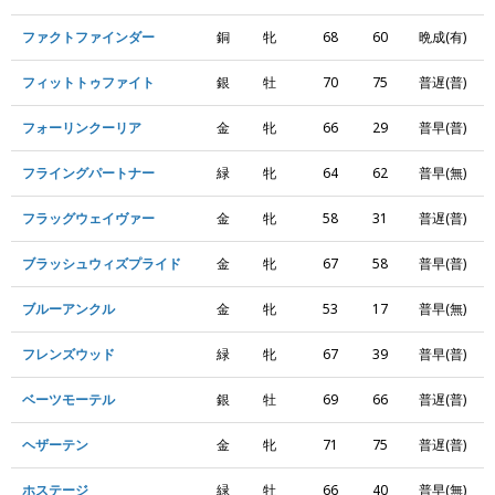
ファクトファインダー
銅
牝
68
60
晩成(有)
フィットトゥファイト
銀
牡
70
75
普遅(普)
フォーリンクーリア
金
牝
66
29
普早(普)
フライングパートナー
緑
牝
64
62
普早(無)
フラッグウェイヴァー
金
牝
58
31
普遅(普)
ブラッシュウィズプライド
金
牝
67
58
普早(普)
ブルーアンクル
金
牝
53
17
普早(無)
フレンズウッド
緑
牝
67
39
普早(普)
ベーツモーテル
銀
牡
69
66
普遅(普)
ヘザーテン
金
牝
71
75
普遅(普)
ホステージ
緑
牡
66
40
普早(無)