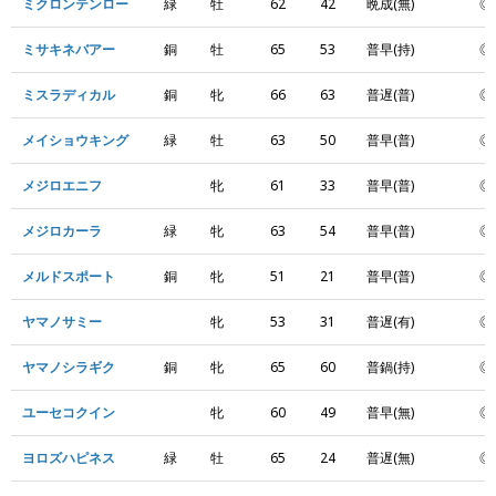
ミクロンテンロー
緑
牡
62
42
晩成(無)
◎
ミサキネバアー
銅
牡
65
53
普早(持)
◎
ミスラディカル
銅
牝
66
63
普遅(普)
◎
メイショウキング
緑
牡
63
50
普早(普)
◎
メジロエニフ
牝
61
33
普早(普)
◎
メジロカーラ
緑
牝
63
54
普早(普)
◎
メルドスポート
銅
牝
51
21
普早(普)
◎
ヤマノサミー
牝
53
31
普遅(有)
◎
ヤマノシラギク
銅
牝
65
60
普鍋(持)
◎
ユーセコクイン
牝
60
49
普早(無)
◎
ヨロズハピネス
緑
牡
65
24
普遅(無)
◎