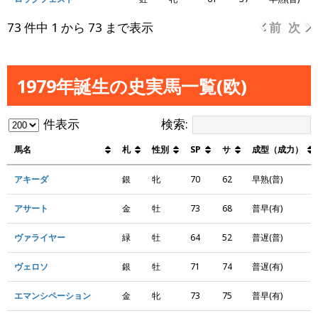
73 件中 1 から 73 まで表示
前
次
1979年誕生の史実馬一覧(欧)
件表示
検索:
馬名
札
性別
SP
サ
成型（成力）
アキーダ
銀
牝
70
62
早熟(普)
アサート
金
牡
73
68
普早(有)
ヴァライヤー
緑
牡
64
52
普遅(普)
ヴェロソ
銀
牡
71
74
普遅(有)
エマンシペーション
金
牝
73
75
普早(有)