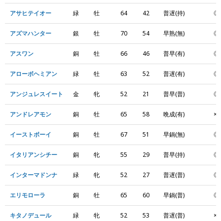
アサヒテイオー
緑
牡
64
42
普遅(持)
◎
アズマハンター
銀
牡
70
54
早熟(無)
◎
アスワン
銅
牡
66
46
普早(有)
◎
アローボヘミアン
緑
牡
63
52
普遅(有)
◎
アンジュレスイート
金
牝
52
21
普早(普)
◎
アンドレアモン
銅
牡
65
58
晩成(有)
×
イーストボーイ
銅
牡
67
51
早鍋(無)
◎
イタリアンシチー
銅
牝
55
29
普早(持)
◎
インターマドンナ
緑
牝
52
27
普遅(普)
◎
エリモローラ
銅
牡
65
60
早鍋(普)
◎
キタノデュール
緑
牝
52
53
普遅(普)
×