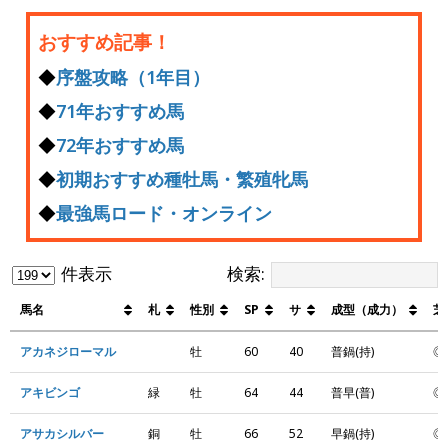
おすすめ記事！
◆
序盤攻略（1年目）
◆
71年おすすめ馬
◆
72年おすすめ馬
◆
初期おすすめ種牡馬・繁殖牝馬
◆
最強馬ロード・オンライン
件表示
検索:
馬名
札
性別
SP
サ
成型（成力）
芝
アカネジローマル
牡
60
40
普鍋(持)
◎
アキビンゴ
緑
牡
64
44
普早(普)
◎
アサカシルバー
銅
牡
66
52
早鍋(持)
◎