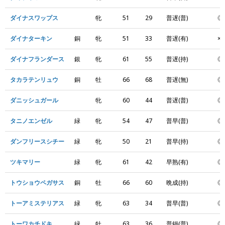
ダイナスワップス
牝
51
29
普遅(普)
◎
ダイナターキン
銅
牝
51
33
普遅(有)
×
ダイナフランダース
銀
牝
61
55
普遅(持)
◎
タカラテンリュウ
銅
牡
66
68
普遅(無)
◎
ダニッシュガール
牝
60
44
普遅(普)
◎
タニノエンゼル
緑
牝
54
47
普早(普)
◎
ダンフリースシチー
緑
牝
50
21
普早(持)
◎
ツキマリー
緑
牝
61
42
早熟(有)
◎
トウショウペガサス
銅
牡
66
60
晩成(持)
◎
トーアミステリアス
緑
牝
63
34
普早(普)
◎
トーワカチドキ
緑
牡
63
36
普鍋(普)
◎