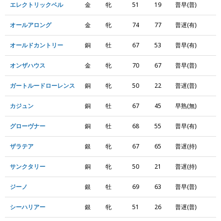
エレクトリックベル
金
牝
51
19
普早(普)
オールアロング
金
牝
74
77
普遅(有)
オールドカントリー
銅
牡
67
53
普早(有)
オンザハウス
金
牝
70
67
普早(普)
ガートルードローレンス
銅
牝
50
22
普遅(普)
カジュン
銅
牡
67
45
早熟(無)
グローヴナー
銅
牡
68
55
普早(有)
ザラテア
銀
牝
67
65
普遅(持)
サンクタリー
銅
牝
50
21
普遅(持)
ジーノ
銀
牡
69
63
普早(普)
シーハリアー
銀
牝
51
26
普遅(普)