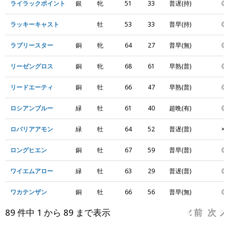
ライラックポイント
銀
牝
51
33
普遅(持)
◎
ラッキーキャスト
牡
53
33
普早(持)
◎
ラブリースター
銅
牝
64
27
普早(無)
◎
リーゼングロス
銅
牝
68
61
早熟(普)
◎
リードエーティ
銅
牡
66
47
早熟(普)
◎
ロシアンブルー
緑
牡
61
40
超晩(有)
◎
ロバリアアモン
緑
牡
64
52
普遅(普)
×
ロングヒエン
銅
牡
67
59
普早(普)
◎
ワイエムアロー
緑
牡
63
29
普遅(普)
◎
ワカテンザン
銅
牡
66
56
普早(無)
◎
89 件中 1 から 89 まで表示
前
次