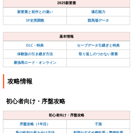
2025新要素
新要素と前作との違い
適応能力
SP史実調教
競馬場データ
基本情報
DLC・特典
セーブデータ引継ぎと特典
体験版の引き継ぎ方法
取り返しのつかない要素
最強馬ロード・オンライン
攻略情報
初心者向け・序盤攻略
初心者向け・序盤攻略
序盤攻略（1年目）
子孫
馬の性別の産み分け方法
初期おすすめ種牡馬・繁殖牝馬