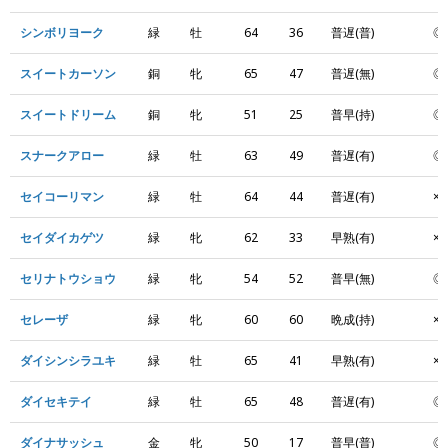
シンボリヨーク
緑
牡
64
36
普遅(普)
◎
スイートカーソン
銅
牝
65
47
普遅(無)
◎
スイートドリーム
銅
牝
51
25
普早(持)
◎
スナークアロー
緑
牡
63
49
普遅(有)
◎
セイコーリマン
緑
牡
64
44
普遅(有)
×
セイダイカゲツ
緑
牝
62
33
早熟(有)
×
セリナトウショウ
緑
牝
54
52
普早(無)
◎
セレーザ
緑
牝
60
60
晩成(持)
×
ダイシンシラユキ
緑
牡
65
41
早熟(有)
×
ダイセキテイ
緑
牡
65
48
普遅(有)
◎
ダイナサッシュ
金
牝
50
17
普早(普)
◎