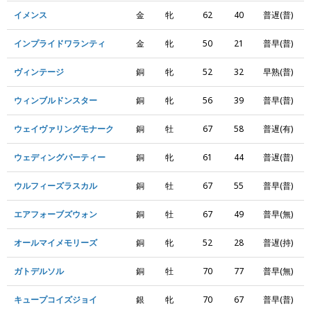
イメンス
金
牝
62
40
普遅(普)
インプライドワランティ
金
牝
50
21
普早(普)
ヴィンテージ
銅
牝
52
32
早熟(普)
ウィンブルドンスター
銅
牝
56
39
普早(普)
ウェイヴァリングモナーク
銅
牡
67
58
普遅(有)
ウェディングパーティー
銅
牝
61
44
普遅(普)
ウルフィーズラスカル
銅
牡
67
55
普早(普)
エアフォーブズウォン
銅
牡
67
49
普早(無)
オールマイメモリーズ
銅
牝
52
28
普遅(持)
ガトデルソル
銅
牡
70
77
普早(無)
キュープコイズジョイ
銀
牝
70
67
普早(普)