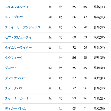
スキルフルジョイ
金
牝
65
55
早熟(有)
スノープロウ
銅
牝
66
47
早熟(無)
スライトリーデンジャラス
銀
牝
65
70
普早(有)
セファズビューティ
銀
牝
69
63
晩成(有)
タイムリーライター
金
牡
72
69
早熟(有)
タウフィーク
牡
56
25
普早(普)
ダコード
銅
牡
65
39
早鍋(普)
ダンスナンバー
銀
牝
67
60
晩成(普)
チノックパス
銀
牡
72
56
普早(有)
チャーミーカーミー
銀
牝
53
36
早熟(普)
ディカードレム
牡
63
41
晩成(無)