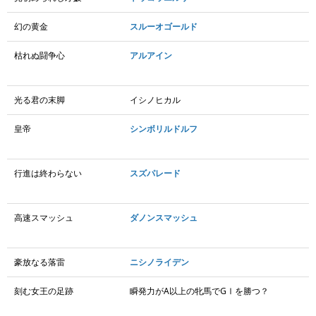
幻の黄金
スルーオゴールド
枯れぬ闘争心
アルアイン
光る君の末脚
イシノヒカル
皇帝
シンボリルドルフ
行進は終わらない
スズパレード
高速スマッシュ
ダノンスマッシュ
豪放なる落雷
ニシノライデン
刻む女王の足跡
瞬発力がA以上の牝馬でGⅠを勝つ？