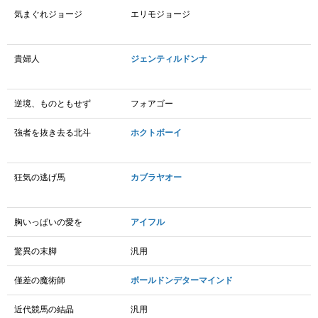
気まぐれジョージ
エリモジョージ
貴婦人
ジェンティルドンナ
逆境、ものともせず
フォアゴー
強者を抜き去る北斗
ホクトボーイ
狂気の逃げ馬
カブラヤオー
胸いっぱいの愛を
アイフル
驚異の末脚
汎用
僅差の魔術師
ボールドンデターマインド
近代競馬の結晶
汎用