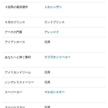
３冠馬の最高傑作
ミホシンザン
５月のプリンス
ランドプリンス
アーチの門番
アレッジド
アイアンホース
汎用
あなたへと捧ぐ勝利
ラブズオンリーユー
アメリカンドリーム
汎用
シンデレラストーリー
汎用
スーパーカー
マルゼンスキー
スーパースター
汎用