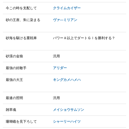
今この時を支配して
クライムカイザー
砂の王座、朱に染まる
ヴァ―ミリアン
砂海を駆ける重戦車
パワーＡ以上でダートＧⅠを勝利する？
砂漠の金狼
汎用
最強の好敵手
アリダー
最強の大王
キングカメハメハ
最速の照明
汎用
雑草魂
メイショウサムソン
珊瑚礁を見下ろして
シャーリーハイツ