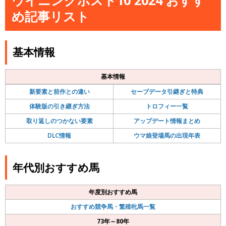
め記事リスト
基本情報
基本情報
新要素と前作との違い
セーブデータ引継ぎと特典
体験版の引き継ぎ方法
トロフィー一覧
取り返しのつかない要素
アップデート情報まとめ
DLC情報
ウマ娘登場馬の出現年表
年代別おすすめ馬
年度別おすすめ馬
おすすめ競争馬・繁殖牝馬一覧
73年～80年