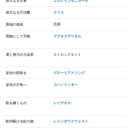
偉大なる王者
エルグランセニョール
偉大なる不沈艦
クリス
異端の血統
汎用
異能にして万能
アグネスデジタル
運と努力の大金星
ストロングエイト
栄光の凱歌を
グローリアスソング
栄光の方角へ
コパノリッキー
欧を継ぐもの
レイデオロ
欧州駆ける虹の旅
レインボウクウェスト