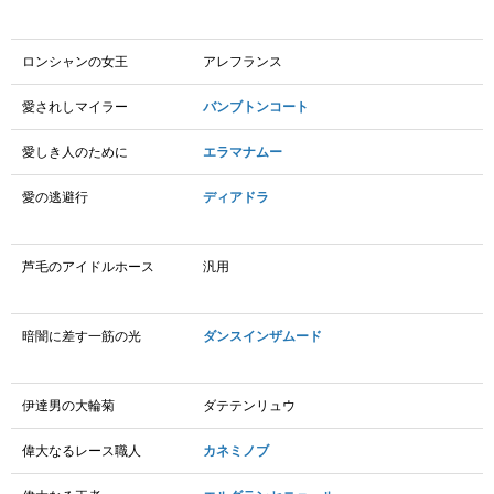
ロンシャンの女王
アレフランス
愛されしマイラー
バンブトンコート
愛しき人のために
エラマナムー
愛の逃避行
ディアドラ
芦毛のアイドルホース
汎用
暗闇に差す一筋の光
ダンスインザムード
伊達男の大輪菊
ダテテンリュウ
偉大なるレース職人
カネミノブ