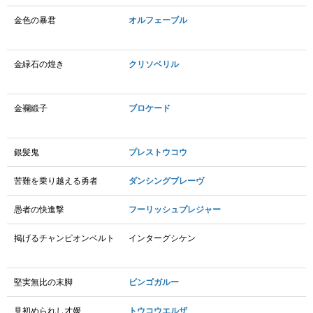
金色の暴君
オルフェーブル
金緑石の煌き
クリソベリル
金襴緞子
ブロケード
銀髪鬼
プレストウコウ
苦難を乗り越える勇者
ダンシングブレーヴ
愚者の快進撃
フーリッシュプレジャー
掲げるチャンピオンベルト
インターグシケン
堅実無比の末脚
ビンゴガルー
見初められし才媛
トウコウエルザ