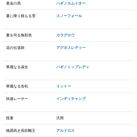
黄金の馬
ハギノカムイオー
夏に降り積もる雪
スノーフォール
夏を司る無彩色
カラグロウ
花の伝道師
アグネスレディー
華麗なる淑女
ハギノトップレディ
華麗なる名牝
イットー
快速レーサー
インディチャンプ
怪童
汎用
格調高き長距離王
アルドロス