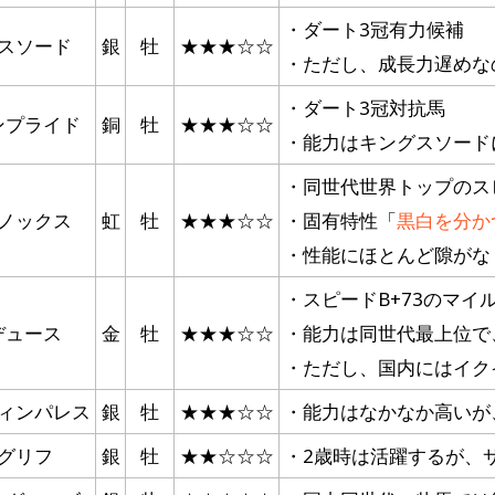
・ダート3冠有力候補
スソード
銀
牡
★★★☆☆
・ただし、成長力遅めな
・ダート3冠対抗馬
ンプライド
銅
牡
★★★☆☆
・能力はキングスソード
・同世代世界トップのス
ノックス
虹
牡
★★★☆☆
・固有特性「
黒白を分か
・性能にほとんど隙がな
・スピードB+73のマ
デュース
金
牡
★★★☆☆
・能力は同世代最上位で
・ただし、国内にはイク
ィンパレス
銀
牡
★★★☆☆
・能力はなかなか高いが
グリフ
銀
牡
★★☆☆☆
・2歳時は活躍するが、