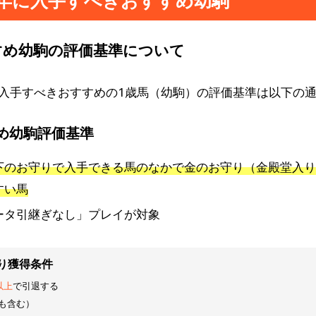
すめ幼駒の評価基準について
年に入手すべきおすすめの1歳馬（幼駒）の評価基準は以下の
め幼駒評価基準
下のお守りで入手できる馬のなかで金のお守り（金殿堂入
すい馬
ータ引継ぎなし」プレイが対象
り獲得条件
以上
で引退する
も含む）