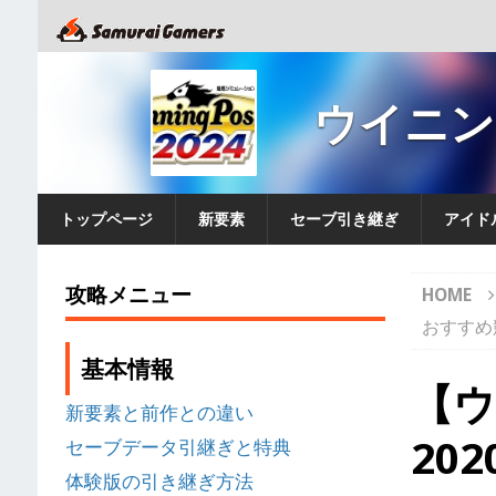
ウイニング
トップページ
新要素
セーブ引き継ぎ
アイド
攻略メニュー
HOME
おすすめ
基本情報
【ウ
新要素と前作との違い
20
セーブデータ引継ぎと特典
体験版の引き継ぎ方法