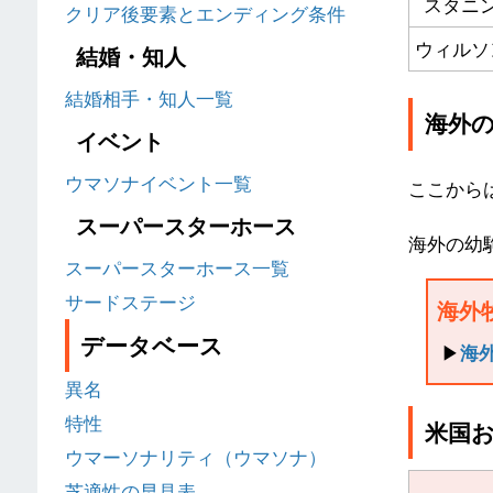
スタニ
クリア後要素とエンディング条件
ウィルソ
結婚・知人
結婚相手・知人一覧
海外
イベント
ウマソナイベント一覧
ここから
スーパースターホース
海外の幼
スーパースターホース一覧
サードステージ
海外
データベース
▶
海
異名
特性
米国
ウマーソナリティ（ウマソナ）
芝適性の早見表