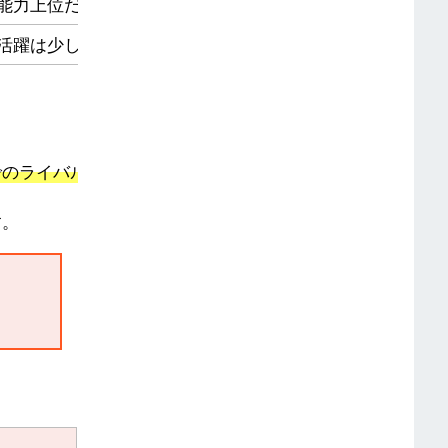
能力上位だが、成長力が普通で自己所有には不向き
活躍は少し難しいか
でのライバルとなりうる同世代の主な1歳幼駒たちを紹介
し
す。