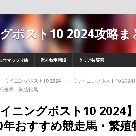
ポスト10 2024攻略まと
ルウマップ攻略
海外牧場開設
クリア後要素
ウイニングポスト10 2024
【ウイニングポスト10 2024】
競走馬・繁殖牝馬
イニングポスト10 2024
20年おすすめ競走馬・繁殖