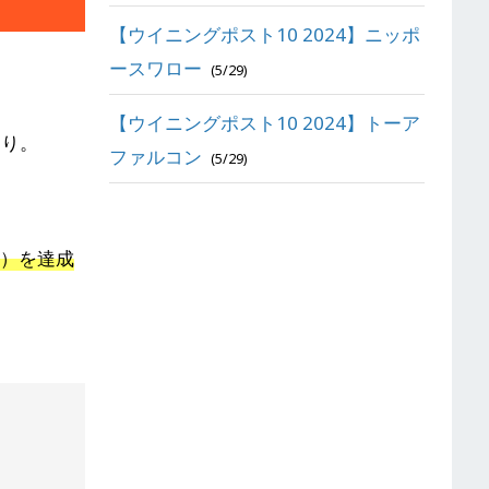
【ウイニングポスト10 2024】ニッポ
ースワロー
(5/29)
【ウイニングポスト10 2024】トーア
通り。
ファルコン
(5/29)
り）を達成