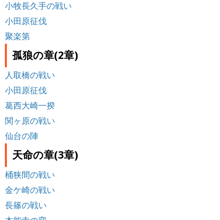
小牧長久手の戦い
小田原征伐
聚楽第
孤狼の章(2章)
人取橋の戦い
小田原征伐
葛西大崎一揆
関ヶ原の戦い
仙台の陣
天命の章(3章)
桶狭間の戦い
金ケ崎の戦い
長篠の戦い