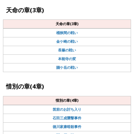
天命の章(3章)
天命の章(3章)
桶狭間の戦い
金ケ崎の戦い
長篠の戦い
本能寺の変
賤ケ岳の戦い
惜別の章(4章)
惜別の章(4章)
筑前のお討ち入り
石田三成襲撃事件
徳川家康暗殺事件