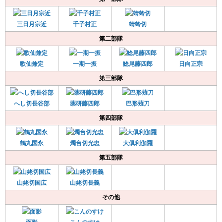
三日月宗近
千子村正
蜻蛉切
第二部隊
歌仙兼定
一期一振
鯰尾藤四郎
日向正宗
第三部隊
へし切長谷部
薬研藤四郎
巴形薙刀
第四部隊
鶴丸国永
燭台切光忠
大倶利伽羅
第五部隊
山姥切国広
山姥切長義
その他