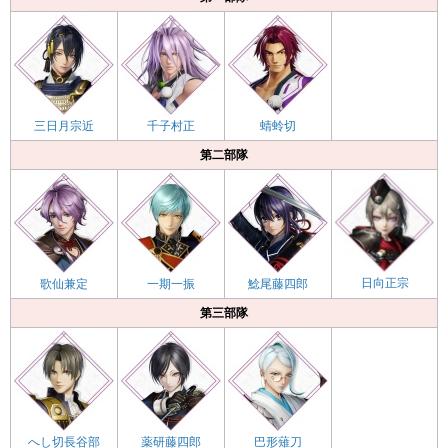
三日月宗近
千子村正
蜻蛉切
第二部隊
日向正宗
歌仙兼定
一期一振
鯰尾藤四郎
第三部隊
へし切長谷部
薬研藤四郎
巴形薙刀