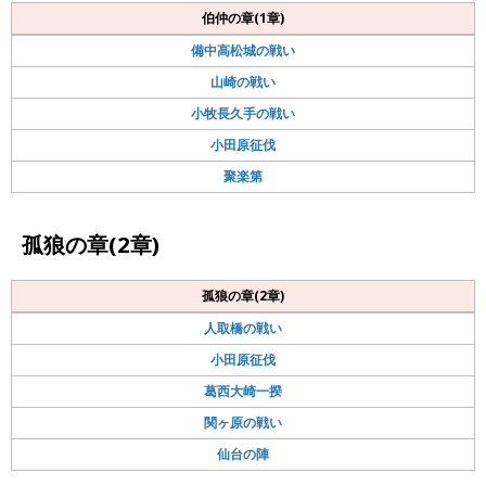
伯仲の章(1章)
備中高松城の戦い
山崎の戦い
小牧長久手の戦い
小田原征伐
聚楽第
孤狼の章(2章)
孤狼の章(2章)
人取橋の戦い
小田原征伐
葛西大崎一揆
関ヶ原の戦い
仙台の陣