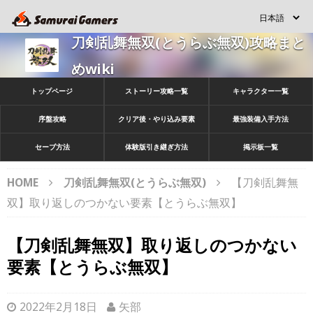
刀剣乱舞無双(とうらぶ無双)攻略まと
めwiki
トップページ
ストーリー攻略一覧
キャラクター一覧
序盤攻略
クリア後・やり込み要素
最強装備入手方法
セーブ方法
体験版引き継ぎ方法
掲示板一覧
HOME
刀剣乱舞無双(とうらぶ無双)
【刀剣乱舞無
双】取り返しのつかない要素【とうらぶ無双】
【刀剣乱舞無双】取り返しのつかない
要素【とうらぶ無双】
2022年2月18日
矢部