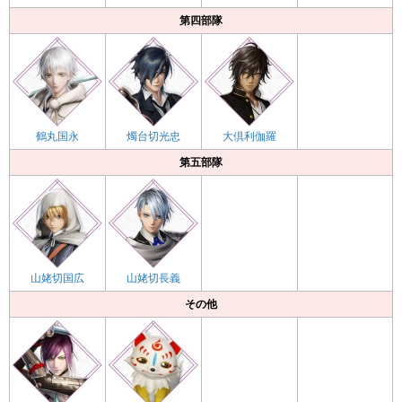
第四部隊
鶴丸国永
燭台切光忠
大倶利伽羅
第五部隊
山姥切国広
山姥切長義
その他