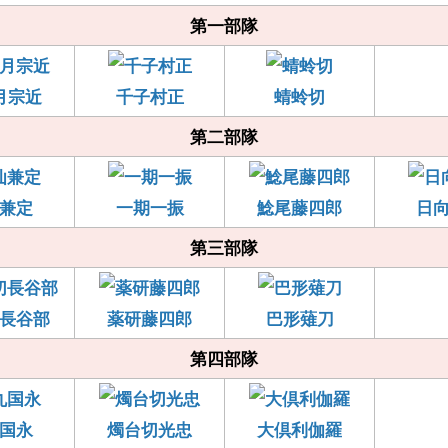
第一部隊
月宗近
千子村正
蜻蛉切
第二部隊
兼定
一期一振
鯰尾藤四郎
日
第三部隊
長谷部
薬研藤四郎
巴形薙刀
第四部隊
国永
燭台切光忠
大倶利伽羅