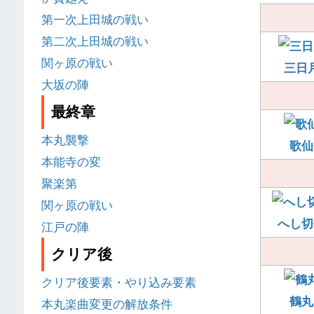
第一次上田城の戦い
第二次上田城の戦い
関ヶ原の戦い
三日
大坂の陣
最終章
本丸襲撃
歌仙
本能寺の変
聚楽第
関ヶ原の戦い
へし切
江戸の陣
クリア後
クリア後要素・やり込み要素
鶴丸
本丸楽曲変更の解放条件