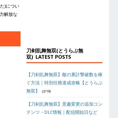
た)につい
能力解放な
刀剣乱舞無双(とうらぶ無
双)
LATEST POSTS
【刀剣乱舞無双】敵の累計撃破数を稼
ぐ方法｜特別任務達成攻略【とうらぶ
無双】
(2/19)
【刀剣乱舞無双】景趣変更の追加コン
テンツ・DLC情報｜配信開始日など