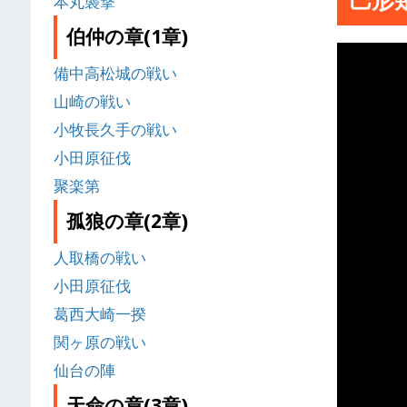
本丸襲撃
伯仲の章(1章)
備中高松城の戦い
山崎の戦い
小牧長久手の戦い
小田原征伐
聚楽第
孤狼の章(2章)
人取橋の戦い
小田原征伐
葛西大崎一揆
関ヶ原の戦い
仙台の陣
天命の章(3章)