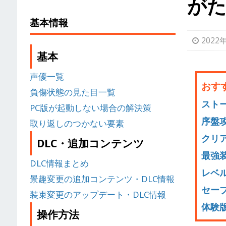
がた
基本情報
2022
基本
声優一覧
おす
負傷状態の見た目一覧
スト
PC版が起動しない場合の解決策
序盤
取り返しのつかない要素
クリ
DLC・追加コンテンツ
最強
DLC情報まとめ
レベ
景趣変更の追加コンテンツ・DLC情報
セー
装束変更のアップデート・DLC情報
体験
操作方法