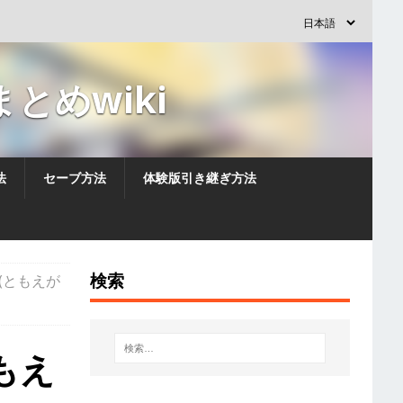
とめwiki
法
セーブ方法
体験版引き継ぎ方法
検索
(ともえが
もえ