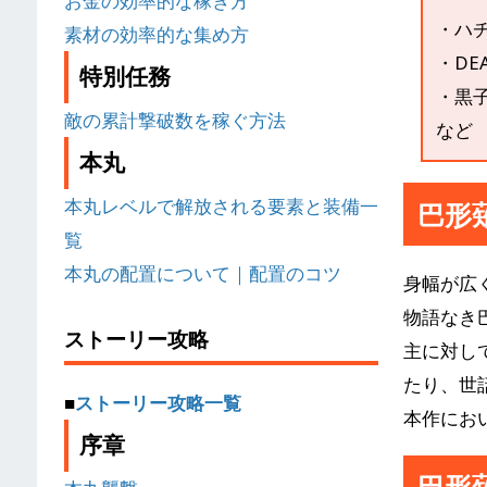
お金の効率的な稼ぎ方
・ハ
素材の効率的な集め方
・DE
特別任務
・黒
敵の累計撃破数を稼ぐ方法
など
本丸
本丸レベルで解放される要素と装備一
巴形
覧
本丸の配置について｜配置のコツ
身幅が広
物語なき
ストーリー攻略
主に対し
たり、世
■
ストーリー攻略一覧
本作にお
序章
巴形