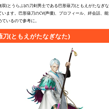
無双(とうらぶ)の刀剣男士である巴形薙刀(ともえがたなぎな
ています。巴形薙刀のCV(声優)、プロフィール、絆会話、
めているので参考に。
薙刀(ともえがたなぎなた)