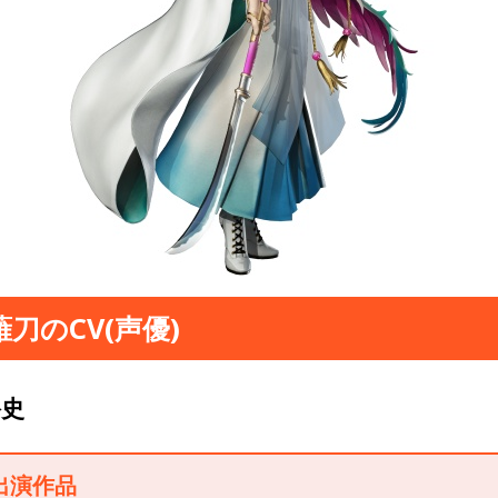
刀のCV(声優)
裕史
出演作品