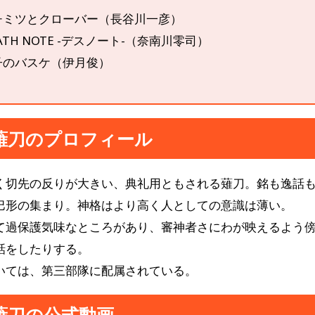
チミツとクローバー（長谷川一彦）
ATH NOTE -デスノート-（奈南川零司）
子のバスケ（伊月俊）
薙刀のプロフィール
く切先の反りが大きい、典礼用ともされる薙刀。銘も逸話
巴形の集まり。神格はより高く人としての意識は薄い。
て過保護気味なところがあり、審神者さにわが映えるよう
話をしたりする。
いては、第三部隊に配属されている。
薙刀の公式動画