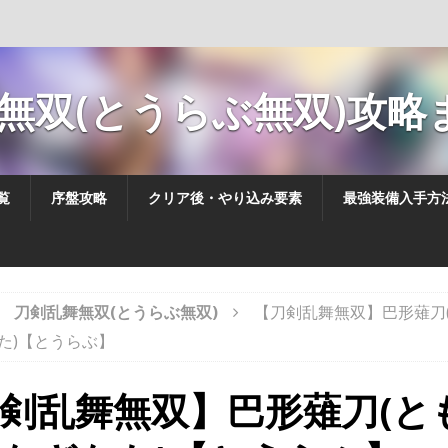
無双(とうらぶ無双)攻略ま
覧
序盤攻略
クリア後・やり込み要素
最強装備入手方
刀剣乱舞無双(とうらぶ無双)
【刀剣乱舞無双】巴形薙刀
た)【とうらぶ】
剣乱舞無双】巴形薙刀(と