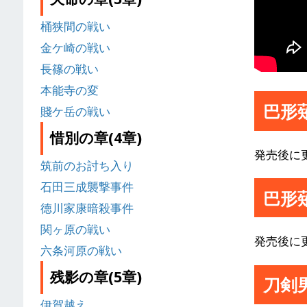
桶狭間の戦い
金ケ崎の戦い
長篠の戦い
本能寺の変
巴形
賤ケ岳の戦い
惜別の章(4章)
発売後に
筑前のお討ち入り
石田三成襲撃事件
巴形
徳川家康暗殺事件
関ヶ原の戦い
発売後に
六条河原の戦い
残影の章(5章)
刀剣
伊賀越え