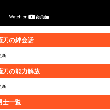
薙刀の絆会話
更新
薙刀の能力解放
更新
男士一覧