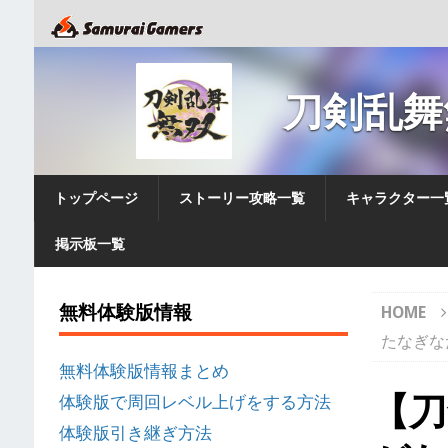
刀剣乱舞
トップページ
ストーリー攻略一覧
キャラクター一
掲示板一覧
無料体験版情報
HOME
たなぎな
無料体験版情報まとめ
【刀
体験版で周回レベル上げをする方法
体験版引き継ぎ方法