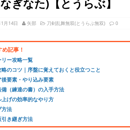
なぎなた)【とうらぶ】
年1月14日
矢部
刀剣乱舞無双(とうらぶ無双)
0
すめ記事！
ーリー攻略一覧
攻略のコツ｜序盤に覚えておくと役立つこと
ア後要素・やり込み要素
装備（練達の書）の入手方法
ル上げの効率的なやり方
ブ方法
版引き継ぎ方法