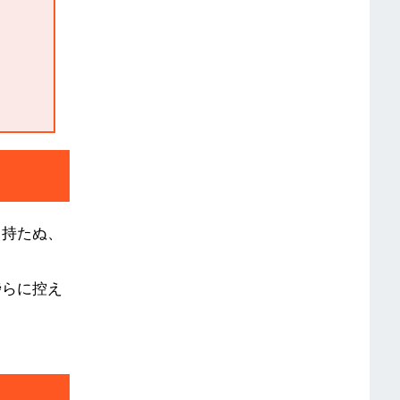
も持たぬ、
傍らに控え