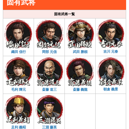
固有武将
固有武将一覧
吉川 元春
織田 信行
岡部 元信
武田 勝頼
朝倉 義景
毛利 輝元
斎藤 道三
斎藤 義龍
足利 義昭
三淵 藤英