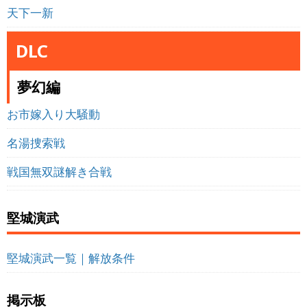
天下一新
DLC
夢幻編
お市嫁入り大騒動
名湯捜索戦
戦国無双謎解き合戦
堅城演武
堅城演武一覧｜解放条件
掲示板