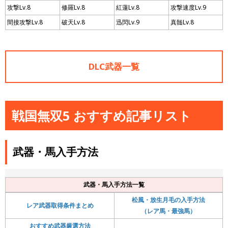
攻撃Lv.8
修羅Lv.8
紅蓮Lv.8
攻撃速度Lv.9
間接攻撃Lv.8
破天Lv.8
迅閃Lv.9
真髄Lv.8
DLC武器一覧
戦国無双5 おすすめ記事リスト
武器・馬入手方法
武器・馬入手方法一覧
松風・放生月毛の入手方法
レア武器取得条件まとめ
（レア馬・最強馬）
おすすめ武器厳選方法