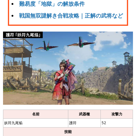
難易度「地獄」の解放条件
戦国無双謎解き合戦攻略｜正解の武将など
名前
武器種
攻撃力
妖符九尾焔
護符
52
技能