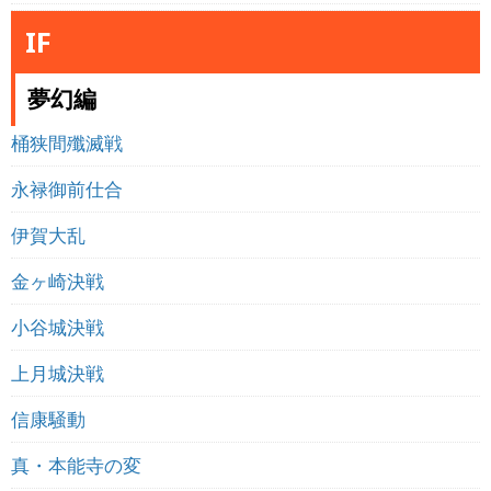
IF
夢幻編
桶狭間殲滅戦
永禄御前仕合
伊賀大乱
金ヶ崎決戦
小谷城決戦
上月城決戦
信康騒動
真・本能寺の変