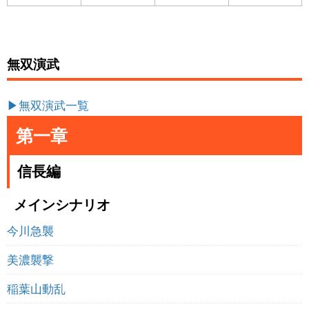
無双演武
▶無双演武一覧
第一章
信長編
メインシナリオ
今川急襲
美濃襲撃
稲葉山動乱