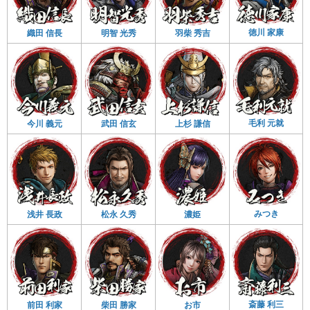
徳川 家康
織田 信長
明智 光秀
羽柴 秀吉
毛利 元就
今川 義元
武田 信玄
上杉 謙信
みつき
浅井 長政
松永 久秀
濃姫
斎藤 利三
前田 利家
柴田 勝家
お市