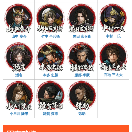
中村 一氏
山中 鹿介
竹中 半兵衛
黒田 官兵衛
百地 三太夫
瀬名
本多 忠勝
服部 半蔵
小早川 隆景
雑賀 孫市
弥助