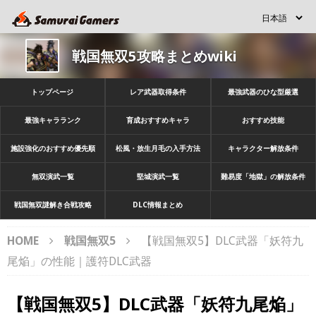
戦国無双5攻略まとめwiki
トップページ
レア武器取得条件
最強武器のひな型厳選
最強キャラランク
育成おすすめキャラ
おすすめ技能
施設強化のおすすめ優先順
松風・放生月毛の入手方法
キャラクター解放条件
無双演武一覧
堅城演武一覧
難易度「地獄」の解放条件
戦国無双謎解き合戦攻略
DLC情報まとめ
HOME
戦国無双5
【戦国無双5】DLC武器「妖符九
尾焔」の性能｜護符DLC武器
【戦国無双5】DLC武器「妖符九尾焔」