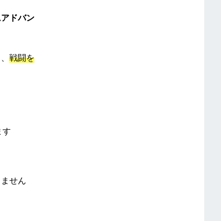
ムアドバン
り、
戦闘を
ます
きません