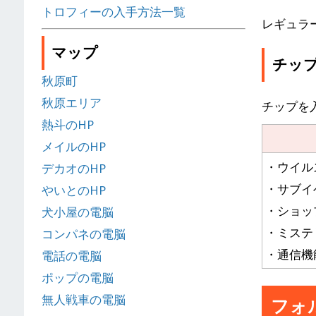
トロフィーの入手方法一覧
レギュラ
マップ
チッ
秋原町
秋原エリア
チップを
熱斗のHP
メイルのHP
・ウイル
デカオのHP
・サブイ
やいとのHP
・ショッ
犬小屋の電脳
・ミステ
コンパネの電脳
・通信機
電話の電脳
ポップの電脳
無人戦車の電脳
フォ