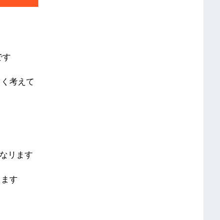
です
よく考えて
なリます
きます