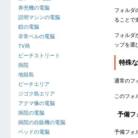
券売機の電脳
フォルダ
説明マシンの電脳
ることで
鎧の電脳
フォルダ
非常ベルの電脳
ップを選
TV局
ビーチストリート
特殊
病院
地獄島
通常のフ
ビーチエリア
ジゴク島エリア
このフォ
アクマ像の電脳
病院の電脳
予備フ
病院の自販機の電脳
予備フォ
ベッドの電脳