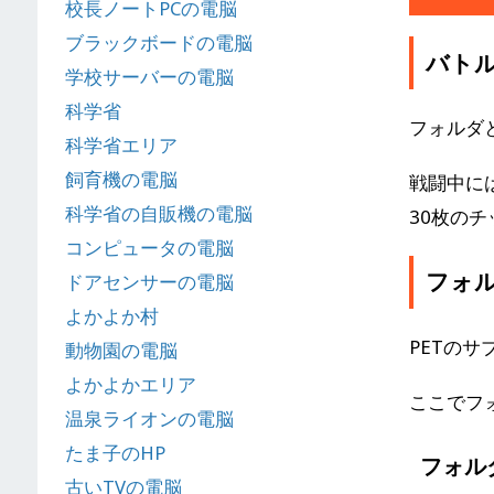
校長ノートPCの電脳
ブラックボードの電脳
バト
学校サーバーの電脳
科学省
フォルダ
科学省エリア
飼育機の電脳
戦闘中に
科学省の自販機の電脳
30枚の
コンピュータの電脳
フォ
ドアセンサーの電脳
よかよか村
PETのサ
動物園の電脳
よかよかエリア
ここでフ
温泉ライオンの電脳
たま子のHP
フォル
古いTVの電脳