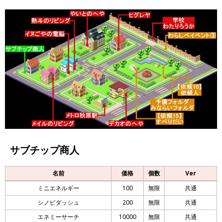
サブチップ商人
名前
価格
個数
Ver
ミニエネルギー
100
無限
共通
シノビダッシュ
200
無限
共通
エネミーサーチ
10000
無限
共通