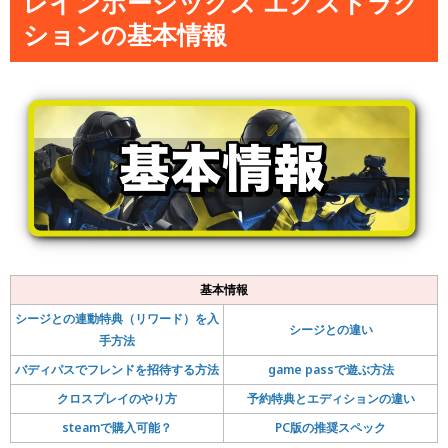
レインボーシックス エクストラク
ションの基本情報
基本情報
シージとの連動特典（リワード）を入
シージとの違い
手方法
バディパスでフレンドを招待する方法
game passで遊ぶ方法
クロスプレイのやり方
予約特典とエディションの違い
steamで購入可能？
PC版の推奨スペック