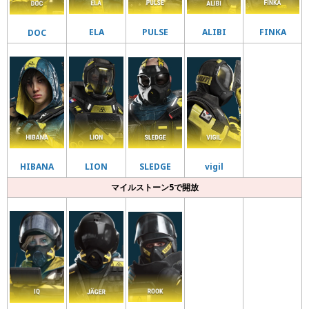
ALIBI
PULSE
FINKA
ELA
DOC
SLEDGE
vigil
HIBANA
LION
マイルストーン5で開放