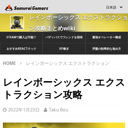
レインボーシックス エクストラクショ
ン攻略まとめwiki
STEAMで購入は可能？
バディパスでフレンドを招待
最強オペレーター構成
おすすめREACTテック
XP稼ぎ
序盤の効率的な進め方
HOME
レインボーシックス エクストラクション
レインボーシックス エクス
トラクション攻略
2022年1月23日
Taku Bou