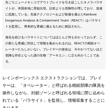
先ごろニューメキシコでアウトブレイクを引き起こしたキメラパラサ
イトが、米国各地に突如出現。以前よりも危険性が増しており、急速
に拡散している。先進テクノロジーおよび装備を備えたRainbow
Exogenous Analysis & Containment Team（REACT）はパラサイ
トを監視し、将来的な脅威に備えるために創設された。
進化を続けるパラサイトについてはほとんど何も分かっておらず、こ
の新たな脅威に対抗して情報を集められるのは、REACTの精鋭オペ
レーターたちしかいない。プレイヤーの使命は、今やかつてないほど
危険な存在となった謎の生物「アーキエン」に立ち向かうことであ
る。
レインボーシックス エクストラクションでは、プレイ
ヤーは、「オペレーター」と呼ばれる精鋭部隊の隊員を
操作しながら、封鎖ゾーンと呼ばれる領域に閉じ込めら
れている「パラサイト」を監視し、情報収集することに
あります。