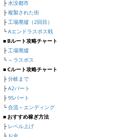
├
水没都市
├
複製された街
├
工場廃墟（2回目）
└
Aエンドラスボス戦
■ Bルート攻略チャート
├
工場廃墟
└
～ラスボス
■ Cルート攻略チャート
├
分岐まで
├
A2パート
├
9Sパート
└
合流～エンディング
■ おすすめ稼ぎ方法
├
レベル上げ
├
お金