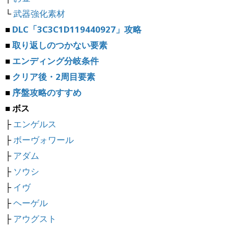
└
武器強化素材
■
DLC「3C3C1D119440927」攻略
■
取り返しのつかない要素
■
エンディング分岐条件
■
クリア後・2周目要素
■
序盤攻略のすすめ
■ ボス
├
エンゲルス
├
ボーヴォワール
├
アダム
├
ソウシ
├
イヴ
├
ヘーゲル
├
アウグスト