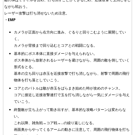
ながら戦おう。
レーザー攻撃は打ち消せないため注意。
・EMP
カメラが正面から右方向に進み、ぐるりと回りこむように展開してい
く。
カメラが背後まで回り込むとコアとの戦闘になる。
基本的にボス本体に直接ダメージを与えられない。
ボス本体から放射されるレーザーを避けながら、周囲の敵を倒していく
形式をとる。
基本の立ち回りは赤玉を近接攻撃で打ち消しながら、射撃で周囲の飛行
物体を打ち落としていこう。
コアとのバトルは敵が赤玉をばらまき始めた時が攻めのチャンス。
コアに接近し近接攻撃連打で玉を打ち消しながら一気にダメージを与え
ていこう。
終盤敵が立ち上がって動き出すが、基本的な攻略パターンは変わらな
い。
これ以降、雑魚戦→コア戦→…の繰り返しになる。
画面奥からやってくるアームの動きに注意して、周囲の飛行物体を打ち