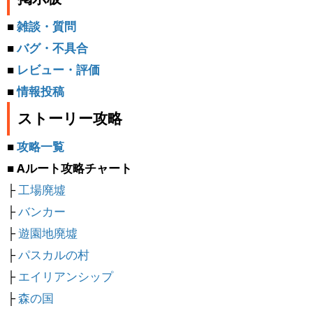
■
雑談・質問
■
バグ・不具合
■
レビュー・評価
■
情報投稿
ストーリー攻略
■
攻略一覧
■ Aルート攻略チャート
├
工場廃墟
├
バンカー
├
遊園地廃墟
├
パスカルの村
├
エイリアンシップ
├
森の国