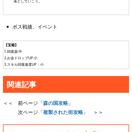
落としていこう。
ボス戦後、イベント
【宝箱】
1.回復薬:中
2.お金ドロップUP:小
3.スキル回復速度UP：小
関連記事
＜＜ 前ページ「
森の国攻略
」
次ページ「
複製された街攻略
」 ＞＞