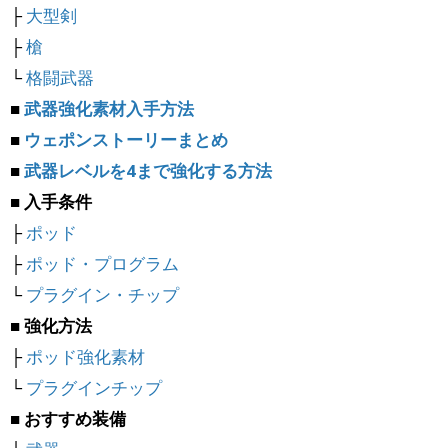
├
大型剣
├
槍
└
格闘武器
■
武器強化素材入手方法
■
ウェポンストーリーまとめ
■
武器レベルを4まで強化する方法
■ 入手条件
├
ポッド
├
ポッド・プログラム
└
プラグイン・チップ
■ 強化方法
├
ポッド強化素材
└
プラグインチップ
■ おすすめ装備