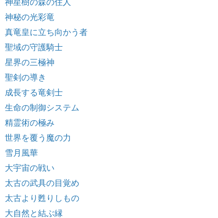
神星樹の森の住人
神秘の光彩竜
真竜皇に立ち向かう者
聖域の守護騎士
星界の三極神
聖剣の導き
成長する竜剣士
生命の制御システム
精霊術の極み
世界を覆う魔の力
雪月風華
大宇宙の戦い
太古の武具の目覚め
太古より甦りしもの
大自然と結ぶ縁