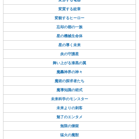
変質する紋章
変貌するヒーロー
忘却の都の一族
星の機械生命体
星の導く未来
炎の守護星
舞い上がる漆黒の翼
魔轟神界の神々
魔術の探求者たち
魔導知識の術式
未来科学のモンスター
未来よりの刺客
魅了のエンタメ
無限の煉獄
猛火の魔獣