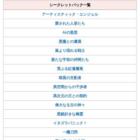
シークレットパック一覧
アーティスティック・エンジェル
愛された人形たち
Aiの意思
悪魔との遭遇
嵐より現れる戦士
新たな宇宙の仲間たち
荒ぶる紅蓮魔竜
暗黒の支配者
異空間からの干渉者
異次元の王との契約
偉大なる古の神々
悪戯好きな幽霊
イタズラパニック！
一機刀閃