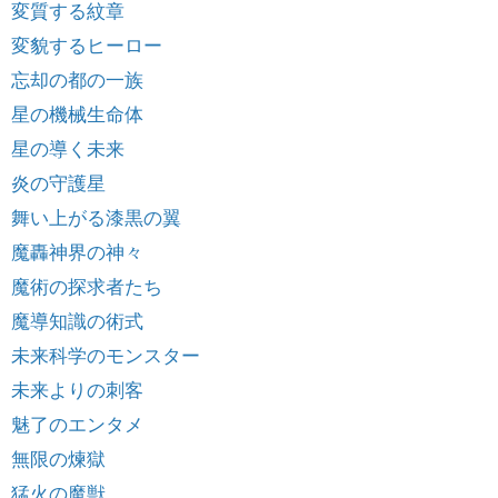
変質する紋章
変貌するヒーロー
忘却の都の一族
星の機械生命体
星の導く未来
炎の守護星
舞い上がる漆黒の翼
魔轟神界の神々
魔術の探求者たち
魔導知識の術式
未来科学のモンスター
未来よりの刺客
魅了のエンタメ
無限の煉獄
猛火の魔獣