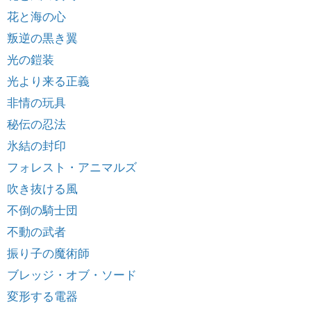
花と海の心
叛逆の黒き翼
光の鎧装
光より来る正義
非情の玩具
秘伝の忍法
氷結の封印
フォレスト・アニマルズ
吹き抜ける風
不倒の騎士団
不動の武者
振り子の魔術師
ブレッジ・オブ・ソード
変形する電器