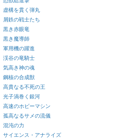
恐獣総進撃
虚構を貫く弾丸
屑鉄の戦士たち
黒き赤眼竜
黒き魔導師
軍用機の躍進
渓谷の竜騎士
気高き神の魂
鋼核の合成獣
高貴なる不死の王
光子渦巻く銀河
高速のホビーマシン
孤高なるサメの流儀
混沌の力
サイエンス・アナライズ