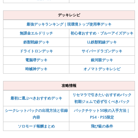
デッキレシピ
最強デッキランキング｜現環境トップ使用率デッキ
無課金エルドリッチ
初心者おすすめ・ブルーアイズデッキ
鉄獣戦線デッキ
LL鉄獣戦線デッキ
ドライトロンデッキ
サイバードラゴンデッキ
電脳堺デッキ
銀河眼デッキ
時械神デッキ
オノマトデッキレシピ
攻略情報
リセマラで引きたいおすすめパック
最初に選ぶべきおすすめデッキ
初期ジェムで必ず引くべきパック
シークレットパックの出現方法と収録
パックチケット50枚の入手方法｜
内容
PS4・PS5限定
ソロモード報酬まとめ
飛び級の条件