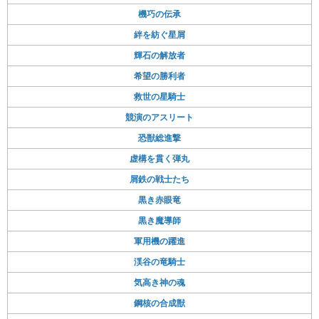
機巧の伝承
絆を紡ぐ星屑
輝石の解放者
希望の勝利者
救世の星騎士
競演のアスリート
恐獣総進撃
虚構を貫く弾丸
屑鉄の戦士たち
黒き赤眼竜
黒き魔導師
軍用機の躍進
渓谷の竜騎士
気高き神の魂
鋼核の合成獣