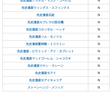
先史遺産アステカ・マスク・ゴーレム
N
先史遺産ウィングス・スフィンクス
N
先史遺産石紋
N
先史遺産カブレラの投石機
N
先史遺産コロッサル・ヘッド
N
先史遺産ソル・モノリス
N
先史遺産驚神殿－トリリトン
N
先史遺産－ピラミッド・アイ・タブレット
N
先史遺産マッドゴーレム・シャコウキ
N
先史遺産マヤン・マシーン
N
先史遺産モアイ
N
先史遺産モアイキャリア
N
ストーンヘンジ・メソッド
N