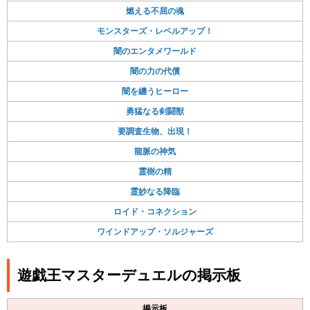
燃える不屈の魂
モンスターズ・レベルアップ！
闇のエンタメワールド
闇の力の代償
闇を纏うヒーロー
勇猛なる剣闘獣
要調査生物、出現！
龍脈の神気
霊樹の精
霊妙なる降臨
ロイド・コネクション
ワインドアップ・ソルジャーズ
遊戯王マスターデュエルの掲示板
掲示板