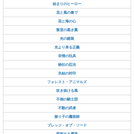
始まりのヒーロー
花と風の奏で
花と海の心
叛逆の黒き翼
光の鎧装
光より来る正義
非情の玩具
秘伝の忍法
氷結の封印
フォレスト・アニマルズ
吹き抜ける風
不倒の騎士団
不動の武者
振り子の魔術師
ブレッジ・オブ・ソード
変形する電器