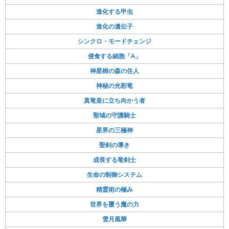
進化する甲虫
進化の遺伝子
シンクロ・モードチェンジ
侵食する細胞「A」
神星樹の森の住人
神秘の光彩竜
真竜皇に立ち向かう者
聖域の守護騎士
星界の三極神
聖剣の導き
成長する竜剣士
生命の制御システム
精霊術の極み
世界を覆う魔の力
雪月風華