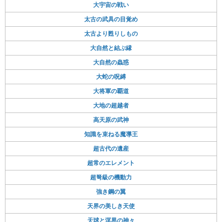
大宇宙の戦い
太古の武具の目覚め
太古より甦りしもの
大自然と結ぶ縁
大自然の蟲惑
大蛇の呪縛
大将軍の覇道
大地の超越者
高天原の武神
知識を束ねる魔導王
超古代の遺産
超常のエレメント
超弩級の機動力
強き鋼の翼
天界の美しき天使
天球と溟界の神々