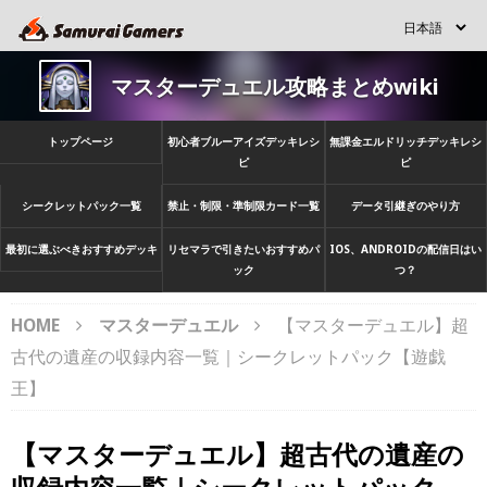
マスターデュエル攻略まとめwiki
トップページ
初心者ブルーアイズデッキレシ
無課金エルドリッチデッキレシ
ピ
ピ
シークレットパック一覧
禁止・制限・準制限カード一覧
データ引継ぎのやり方
最初に選ぶべきおすすめデッキ
リセマラで引きたいおすすめパ
IOS、ANDROIDの配信日はい
ック
つ？
HOME
マスターデュエル
【マスターデュエル】超
古代の遺産の収録内容一覧｜シークレットパック【遊戯
王】
【マスターデュエル】超古代の遺産の