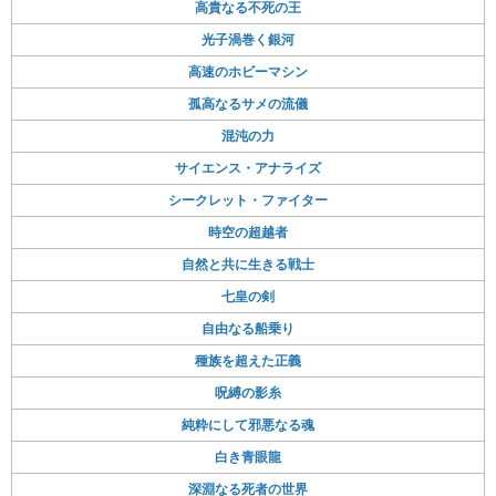
高貴なる不死の王
光子渦巻く銀河
高速のホビーマシン
孤高なるサメの流儀
混沌の力
サイエンス・アナライズ
シークレット・ファイター
時空の超越者
自然と共に生きる戦士
七皇の剣
自由なる船乗り
種族を超えた正義
呪縛の影糸
純粋にして邪悪なる魂
白き青眼龍
深淵なる死者の世界