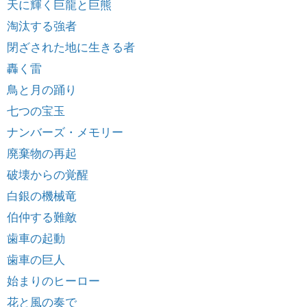
天に輝く巨龍と巨熊
淘汰する強者
閉ざされた地に生きる者
轟く雷
鳥と月の踊り
七つの宝玉
ナンバーズ・メモリー
廃棄物の再起
破壊からの覚醒
白銀の機械竜
伯仲する難敵
歯車の起動
歯車の巨人
始まりのヒーロー
花と風の奏で