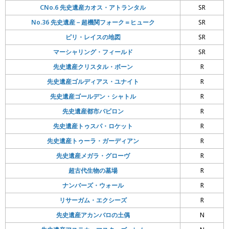
CNo.6 先史遺産カオス・アトランタル
SR
No.36 先史遺産－超機関フォーク＝ヒューク
SR
ピリ・レイスの地図
SR
マーシャリング・フィールド
SR
先史遺産クリスタル・ボーン
R
先史遺産ゴルディアス・ユナイト
R
先史遺産ゴールデン・シャトル
R
先史遺産都市バビロン
R
先史遺産トゥスパ・ロケット
R
先史遺産トゥーラ・ガーディアン
R
先史遺産メガラ・グローヴ
R
超古代生物の墓場
R
ナンバーズ・ウォール
R
リサーガム・エクシーズ
R
先史遺産アカンバロの土偶
N