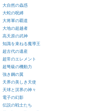
大自然の蟲惑
大蛇の呪縛
大将軍の覇道
大地の超越者
高天原の武神
知識を束ねる魔導王
超古代の遺産
超常のエレメント
超弩級の機動力
強き鋼の翼
天界の美しき天使
天球と溟界の神々
電子の幻影
伝説の戦士たち