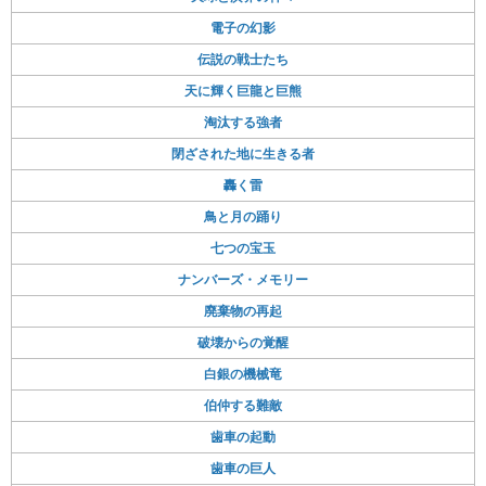
電子の幻影
伝説の戦士たち
天に輝く巨龍と巨熊
淘汰する強者
閉ざされた地に生きる者
轟く雷
鳥と月の踊り
七つの宝玉
ナンバーズ・メモリー
廃棄物の再起
破壊からの覚醒
白銀の機械竜
伯仲する難敵
歯車の起動
歯車の巨人