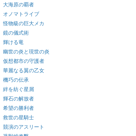
大海原の覇者
オノマトライブ
怪物級の巨大メカ
鏡の儀式術
輝ける竜
幽世の炎と現世の炎
仮想都市の守護者
華麗なる翼の乙女
機巧の伝承
絆を紡ぐ星屑
輝石の解放者
希望の勝利者
救世の星騎士
競演のアスリート