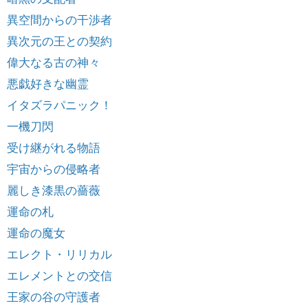
異空間からの干渉者
異次元の王との契約
偉大なる古の神々
悪戯好きな幽霊
イタズラパニック！
一機刀閃
受け継がれる物語
宇宙からの侵略者
麗しき漆黒の薔薇
運命の札
運命の魔女
エレクト・リリカル
エレメントとの交信
王家の谷の守護者