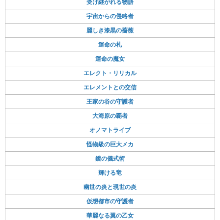
受け継がれる物語
宇宙からの侵略者
麗しき漆黒の薔薇
運命の札
運命の魔女
エレクト・リリカル
エレメントとの交信
王家の谷の守護者
大海原の覇者
オノマトライブ
怪物級の巨大メカ
鏡の儀式術
輝ける竜
幽世の炎と現世の炎
仮想都市の守護者
華麗なる翼の乙女