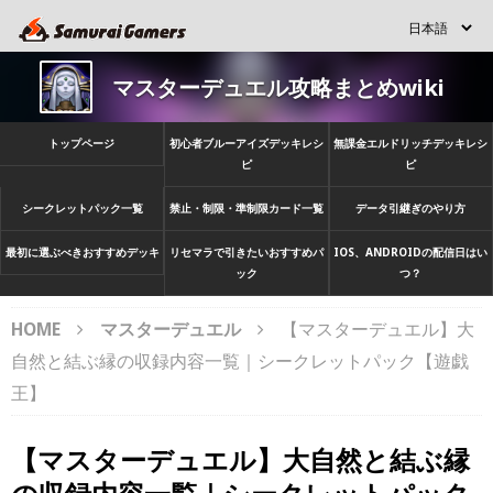
マスターデュエル攻略まとめwiki
トップページ
初心者ブルーアイズデッキレシ
無課金エルドリッチデッキレシ
ピ
ピ
シークレットパック一覧
禁止・制限・準制限カード一覧
データ引継ぎのやり方
最初に選ぶべきおすすめデッキ
リセマラで引きたいおすすめパ
IOS、ANDROIDの配信日はい
ック
つ？
HOME
マスターデュエル
【マスターデュエル】大
自然と結ぶ縁の収録内容一覧｜シークレットパック【遊戯
王】
【マスターデュエル】大自然と結ぶ縁