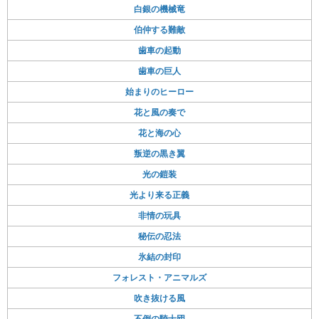
白銀の機械竜
伯仲する難敵
歯車の起動
歯車の巨人
始まりのヒーロー
花と風の奏で
花と海の心
叛逆の黒き翼
光の鎧装
光より来る正義
非情の玩具
秘伝の忍法
氷結の封印
フォレスト・アニマルズ
吹き抜ける風
不倒の騎士団