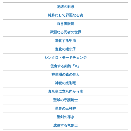
呪縛の影糸
純粋にして邪悪なる魂
白き青眼龍
深淵なる死者の世界
進化する甲虫
進化の遺伝子
シンクロ・モードチェンジ
侵食する細胞「A」
神星樹の森の住人
神秘の光彩竜
真竜皇に立ち向かう者
聖域の守護騎士
星界の三極神
聖剣の導き
成長する竜剣士