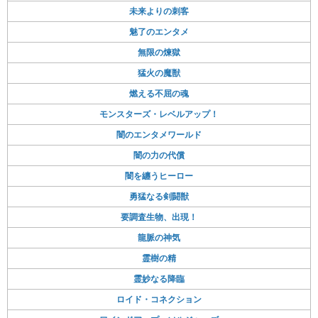
未来よりの刺客
魅了のエンタメ
無限の煉獄
猛火の魔獣
燃える不屈の魂
モンスターズ・レベルアップ！
闇のエンタメワールド
闇の力の代償
闇を纏うヒーロー
勇猛なる剣闘獣
要調査生物、出現！
龍脈の神気
霊樹の精
霊妙なる降臨
ロイド・コネクション