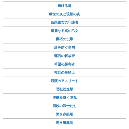
輝ける竜
幽世の炎と現世の炎
仮想都市の守護者
華麗なる翼の乙女
機巧の伝承
絆を紡ぐ星屑
輝石の解放者
希望の勝利者
救世の星騎士
競演のアスリート
恐獣総進撃
虚構を貫く弾丸
屑鉄の戦士たち
黒き赤眼竜
黒き魔導師