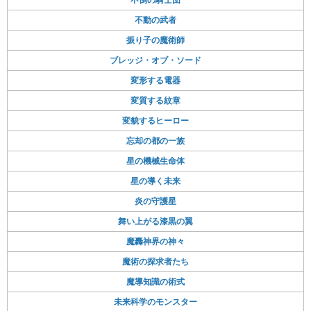
不動の武者
振り子の魔術師
ブレッジ・オブ・ソード
変形する電器
変質する紋章
変貌するヒーロー
忘却の都の一族
星の機械生命体
星の導く未来
炎の守護星
舞い上がる漆黒の翼
魔轟神界の神々
魔術の探求者たち
魔導知識の術式
未来科学のモンスター