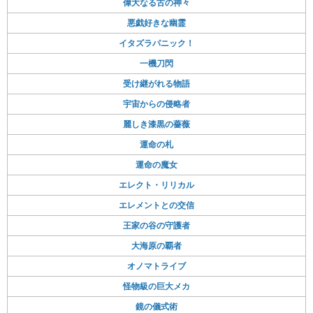
偉大なる古の神々
悪戯好きな幽霊
イタズラパニック！
一機刀閃
受け継がれる物語
宇宙からの侵略者
麗しき漆黒の薔薇
運命の札
運命の魔女
エレクト・リリカル
エレメントとの交信
王家の谷の守護者
大海原の覇者
オノマトライブ
怪物級の巨大メカ
鏡の儀式術