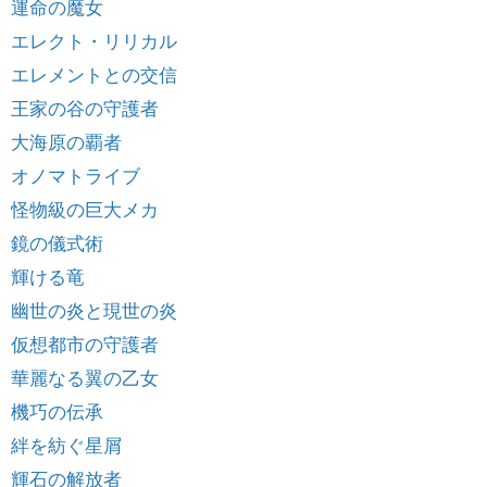
運命の魔女
エレクト・リリカル
エレメントとの交信
王家の谷の守護者
大海原の覇者
オノマトライブ
怪物級の巨大メカ
鏡の儀式術
輝ける竜
幽世の炎と現世の炎
仮想都市の守護者
華麗なる翼の乙女
機巧の伝承
絆を紡ぐ星屑
輝石の解放者