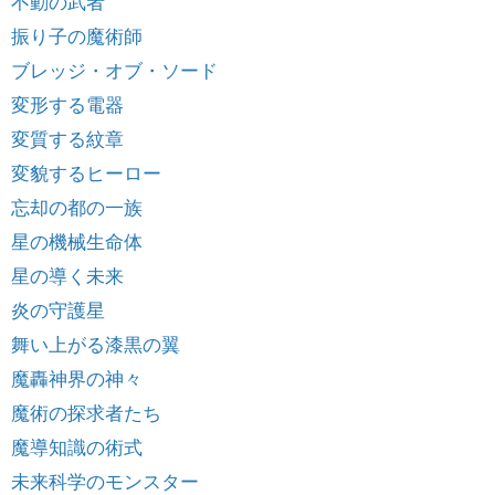
不動の武者
振り子の魔術師
ブレッジ・オブ・ソード
変形する電器
変質する紋章
変貌するヒーロー
忘却の都の一族
星の機械生命体
星の導く未来
炎の守護星
舞い上がる漆黒の翼
魔轟神界の神々
魔術の探求者たち
魔導知識の術式
未来科学のモンスター