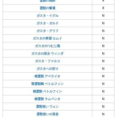
霊獣の相絆
R
霊獣の誓還
R
ガスタ・イグル
N
ガスタ・ガルド
N
ガスタ・グリフ
N
ガスタの希望 カムイ
N
ガスタのつむじ風
N
ガスタの巫女 ウィンダ
N
ガスタ・ファルコ
N
ガスタへの祈り
N
精霊獣 アペライオ
N
聖霊獣騎 ペトルフィン
N
精霊獣 ペトルフィン
N
精霊獣 ラムペンタ
N
霊獣使い ウェン
N
霊獣使いの長老
N