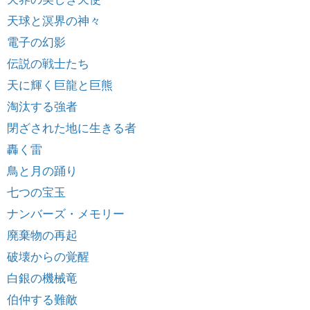
天球と溟界の神々
電子の幻影
伝説の戦士たち
天に輝く巨龍と巨熊
淘汰する強者
閉ざされた地に生きる者
轟く雷
鳥と月の踊り
七つの宝玉
ナンバーズ・メモリー
廃棄物の再起
破壊からの覚醒
白銀の機械竜
伯仲する難敵