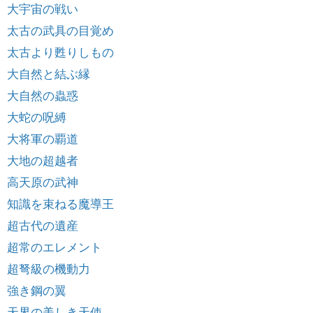
大宇宙の戦い
太古の武具の目覚め
太古より甦りしもの
大自然と結ぶ縁
大自然の蟲惑
大蛇の呪縛
大将軍の覇道
大地の超越者
高天原の武神
知識を束ねる魔導王
超古代の遺産
超常のエレメント
超弩級の機動力
強き鋼の翼
天界の美しき天使