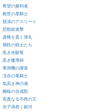
希望の勝利者
救世の星騎士
競演のアスリート
恐獣総進撃
虚構を貫く弾丸
屑鉄の戦士たち
黒き赤眼竜
黒き魔導師
軍用機の躍進
渓谷の竜騎士
気高き神の魂
鋼核の合成獣
高貴なる不死の王
光子渦巻く銀河