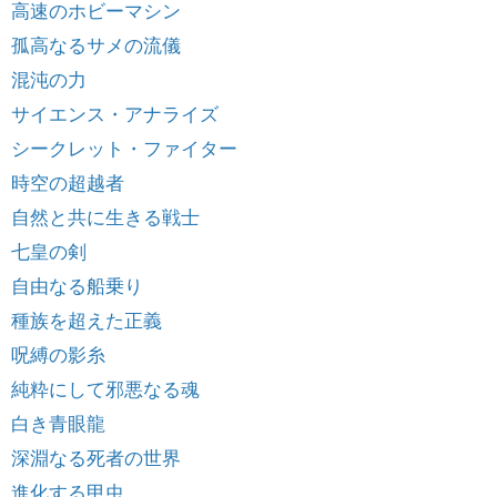
高速のホビーマシン
孤高なるサメの流儀
混沌の力
サイエンス・アナライズ
シークレット・ファイター
時空の超越者
自然と共に生きる戦士
七皇の剣
自由なる船乗り
種族を超えた正義
呪縛の影糸
純粋にして邪悪なる魂
白き青眼龍
深淵なる死者の世界
進化する甲虫