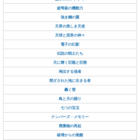
超弩級の機動力
強き鋼の翼
天界の美しき天使
天球と溟界の神々
電子の幻影
伝説の戦士たち
天に輝く巨龍と巨熊
淘汰する強者
閉ざされた地に生きる者
轟く雷
鳥と月の踊り
七つの宝玉
ナンバーズ・メモリー
廃棄物の再起
破壊からの覚醒