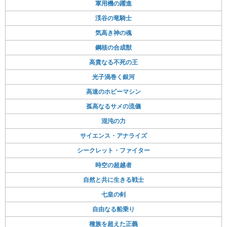
軍用機の躍進
渓谷の竜騎士
気高き神の魂
鋼核の合成獣
高貴なる不死の王
光子渦巻く銀河
高速のホビーマシン
孤高なるサメの流儀
混沌の力
サイエンス・アナライズ
シークレット・ファイター
時空の超越者
自然と共に生きる戦士
七皇の剣
自由なる船乗り
種族を超えた正義