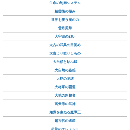
生命の制御システム
精霊術の極み
世界を覆う魔の力
雪月風華
大宇宙の戦い
太古の武具の目覚め
太古より甦りしもの
大自然と結ぶ縁
大自然の蟲惑
大蛇の呪縛
大将軍の覇道
大地の超越者
高天原の武神
知識を束ねる魔導王
超古代の遺産
超常のエレメント