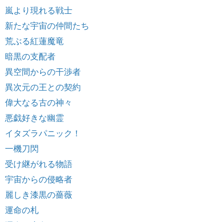
嵐より現れる戦士
新たな宇宙の仲間たち
荒ぶる紅蓮魔竜
暗黒の支配者
異空間からの干渉者
異次元の王との契約
偉大なる古の神々
悪戯好きな幽霊
イタズラパニック！
一機刀閃
受け継がれる物語
宇宙からの侵略者
麗しき漆黒の薔薇
運命の札