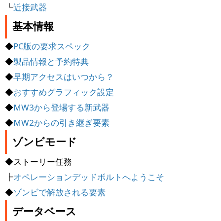
┗
近接武器
基本情報
◆
PC版の要求スペック
◆
製品情報と予約特典
◆
早期アクセスはいつから？
◆
おすすめグラフィック設定
◆
MW3から登場する新武器
◆
MW2からの引き継ぎ要素
ゾンビモード
◆ストーリー任務
┣
オペレーションデッドボルトへようこそ
◆
ゾンビで解放される要素
データベース