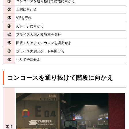
①
コンコースを通り抜けて階段に向かえ
②
上階に向かえ
③
VIPを守れ
④
ガレージに向かえ
⑤
プライス大尉と救急車を探せ
⑥
回収エリアまでマカロフを護衛せよ
⑦
プライス大尉とゲートを開けろ
⑧
ヘリで合流せよ
コンコースを通り抜けて階段に向かえ
①-1