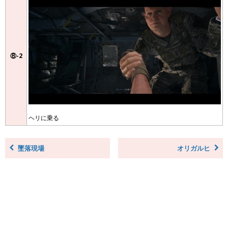
⑧-2
ヘリに乗る
墜落現場
オリガルヒ