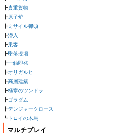
┣
貴重貨物
┣
原子炉
┣
ミサイル弾頭
┣
潜入
┣
乗客
┣
墜落現場
┣
一触即発
┣
オリガルヒ
┣
高層建築
┣
極寒のツンドラ
┣
ゴラダム
┣
デンジャークロース
┗
トロイの木馬
マルチプレイ