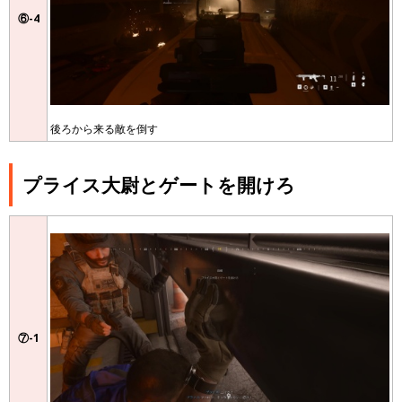
⑥-4
後ろから来る敵を倒す
プライス大尉とゲートを開けろ
⑦-1