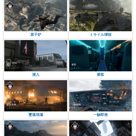
ミサイル弾頭
原子炉
乗客
潜入
一触即発
墜落現場