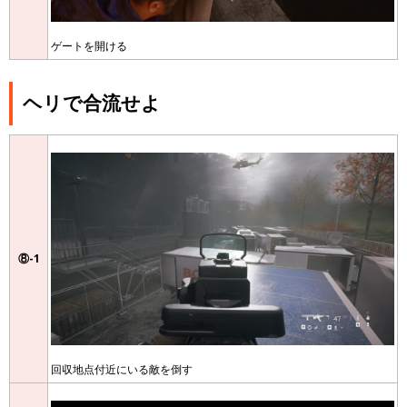
ゲートを開ける
ヘリで合流せよ
⑧-1
回収地点付近にいる敵を倒す