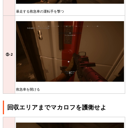
暴走する救急車の運転手を撃つ
⑤-2
救急車を開ける
回収エリアまでマカロフを護衛せよ