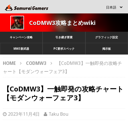
CoDMW3攻略まとめwiki
キャンペーン攻略
引き継ぎ要素
グラフィック設定
MW3新武器
PC要求スペック
掲示板
HOME
CODMW3
【CoDMW3】一触即発の攻略チ
ャート【モダンウォーフェア3】
【CoDMW3】一触即発の攻略チャート
【モダンウォーフェア3】
2023年11月4日
Taku Bou