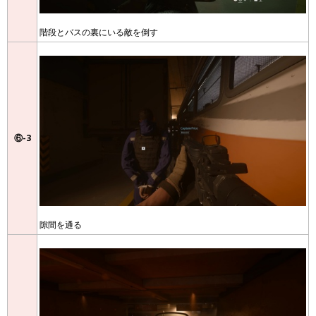
階段とバスの裏にいる敵を倒す
⑥-3
隙間を通る