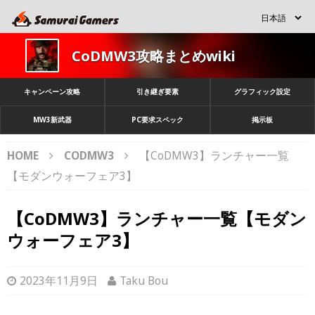
CoDMW3攻略まとめwiki
キャンペーン攻略
引き継ぎ要素
グラフィック設定
MW3新武器
PC要求スペック
掲示板
HOME
CODMW3
【CoDMW3】ランチャー一覧
【モダンウォーフェア3】
【CoDMW3】ランチャー一覧【モダン
ウォーフェア3】
2023年11月9日
Taku Bou