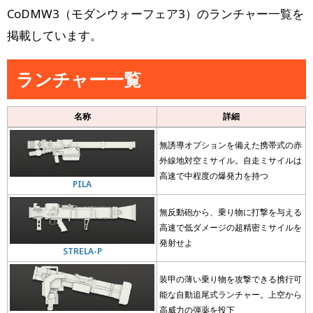
CoDMW3（モダンウォーフェア3）のランチャー一覧を
掲載しています。
ランチャー一覧
名称
詳細
無誘導オプションを備えた携帯式の赤
外線地対空ミサイル。自走ミサイルは
高速で中程度の爆発力を持つ
PILA
無反動砲から、乗り物に打撃を与える
高速で低ダメージの超精密ミサイルを
発射せよ
STRELA-P
装甲の薄い乗り物を攻撃できる携行可
能な自動追尾式ランチャー。上空から
高威力の弾薬を投下