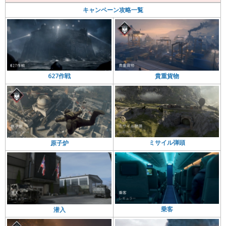
キャンペーン攻略一覧
貴重貨物
627作戦
ミサイル弾頭
原子炉
乗客
潜入