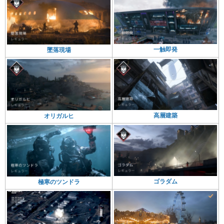
一触即発
墜落現場
高層建築
オリガルヒ
ゴラダム
極寒のツンドラ