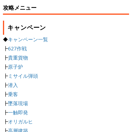
攻略メニュー
キャンペーン
◆
キャンペーン一覧
┣
627作戦
┣
貴重貨物
┣
原子炉
┣
ミサイル弾頭
┣
潜入
┣
乗客
┣
墜落現場
┣
一触即発
┣
オリガルヒ
┣
高層建築