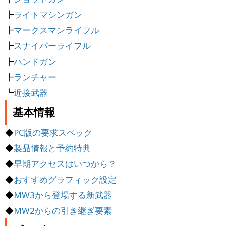
┣
ライトマシンガン
┣
マークスマンライフル
┣
スナイパーライフル
┣
ハンドガン
┣
ランチャー
┗
近接武器
基本情報
◆
PC版の要求スペック
◆
製品情報と予約特典
◆
早期アクセスはいつから？
◆
おすすめグラフィック設定
◆
MW3から登場する新武器
◆
MW2からの引き継ぎ要素