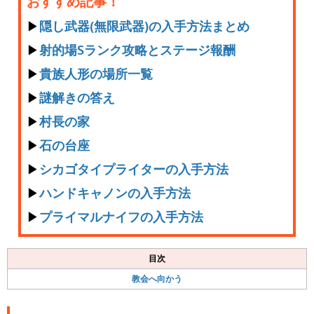
おすすめ記事！
▶︎
隠し武器(無限武器)の入手方法まとめ
▶︎
射的場Sランク攻略とステージ報酬
▶︎
貴族人形の場所一覧
▶︎
謎解きの答え
▶︎
村長の家
▶︎
石の台座
▶︎
シカゴタイプライターの入手方法
▶︎
ハンドキャノンの入手方法
▶︎
プライマルナイフの入手方法
目次
教会へ向かう