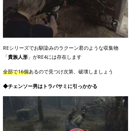
REシリーズでお馴染みのラクーン君のような収集物
「
貴族人形
」がRE4には存在します
全部で16個
あるので見つけ次第、破壊しましょう
◆チェンソー男はトラバサミに引っかかる