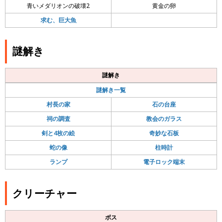
青いメダリオンの破壊2
黄金の卵
求む、巨大魚
謎解き
謎解き
謎解き一覧
村長の家
石の台座
祠の調査
教会のガラス
剣と4枚の絵
奇妙な石板
蛇の像
柱時計
ランプ
電子ロック端末
クリーチャー
ボス