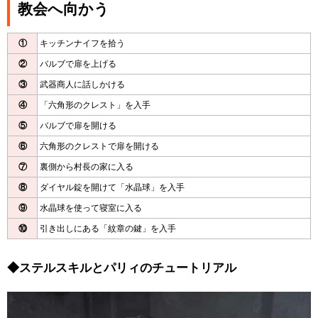
教会へ向かう
①
キッチンナイフを拾う
②
バルブで扉を上げる
③
武器商人に話しかける
④
「六角形のクレスト」を入手
⑤
バルブで扉を開ける
⑥
六角形のクレストで扉を開ける
⑦
裏側から村長の家に入る
⑧
ダイヤル錠を開けて「水晶球」を入手
⑨
水晶球を使って寝室に入る
⑩
引き出しにある「紋章の鍵」を入手
◆ステルスキルとパリィのチュートリアル